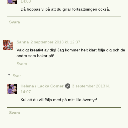
14:03
Då hoppas vi på att du gillar fortsättningen också.
Svara
Sanna
2 september 2013 kl. 12:37
Väldigt kreativt av dig! Jag kommer helt klart följa dig och de
andra som hakar på!
Svara
Svar
Helena / Lacky Corner
3 september 2013 kl.
14:07
Kul att du vill följa med på mitt lilla äventyr!
Svara