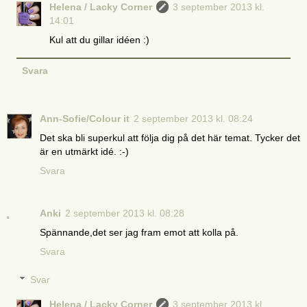
Helena / Lacky Corner
3 september 2013 kl.
14:01
Kul att du gillar idéen :)
Svara
Ann-Sofie/Colour it
2 september 2013 kl. 08:24
Det ska bli superkul att följa dig på det här temat. Tycker det
är en utmärkt idé. :-)
Svara
Anki
2 september 2013 kl. 08:28
Spännande,det ser jag fram emot att kolla på.
Svara
Svar
Helena / Lacky Corner
3 september 2013 kl.