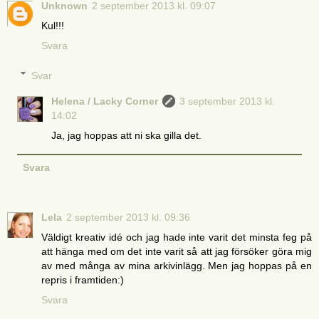
Unknown
2 september 2013 kl. 09:07
Kul!!!
Svara
Svar
Helena / Lacky Corner
3 september 2013 kl.
14:02
Ja, jag hoppas att ni ska gilla det.
Svara
Lela
2 september 2013 kl. 09:36
Väldigt kreativ idé och jag hade inte varit det minsta feg på
att hänga med om det inte varit så att jag försöker göra mig
av med många av mina arkivinlägg. Men jag hoppas på en
repris i framtiden:)
Svara