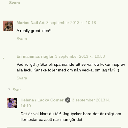
Svara
Marias Nail Art
3 september 2013 kl. 10:18
A really great idea!!
Svara
En mammas naglar
3 september 2013 kl. 10:58
Vad roligt! :) Ska bli spännande att se var du kokar ihop av
alla lack. Kanske följer med om nån vecka, om jag får? :)
Svara
Svar
Helena / Lacky Corner
3 september 2013 kl.
14:10
Det är väl klart du får! Jag tycker bara det är roligt om
fler testar oavsett när man gör det.