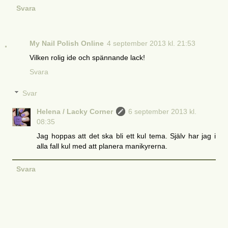
Svara
My Nail Polish Online
4 september 2013 kl. 21:53
Vilken rolig ide och spännande lack!
Svara
Svar
Helena / Lacky Corner
6 september 2013 kl.
08:35
Jag hoppas att det ska bli ett kul tema. Själv har jag i
alla fall kul med att planera manikyrerna.
Svara