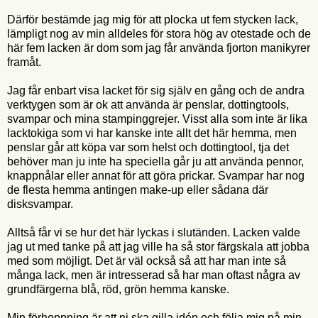
Därför bestämde jag mig för att plocka ut fem stycken lack,
lämpligt nog av min alldeles för stora hög av otestade och de
här fem lacken är dom som jag får använda fjorton manikyrer
framåt.
Jag får enbart visa lacket för sig själv en gång och de andra
verktygen som är ok att använda är penslar, dottingtools,
svampar och mina stampinggrejer. Visst alla som inte är lika
lacktokiga som vi har kanske inte allt det här hemma, men
penslar går att köpa var som helst och dottingtool, tja det
behöver man ju inte ha speciella går ju att använda pennor,
knappnålar eller annat för att göra prickar. Svampar har nog
de flesta hemma antingen make-up eller sådana där
disksvampar.
Alltså får vi se hur det här lyckas i slutänden. Lacken valde
jag ut med tanke på att jag ville ha så stor färgskala att jobba
med som möjligt. Det är väl också så att har man inte så
många lack, men är intresserad så har man oftast några av
grundfärgerna blå, röd, grön hemma kanske.
Min förhoppning är att ni ska gilla idén och följa mig på min