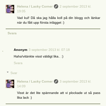
Helena / Lacky Corner
2 september 2013 kl.
19:05
Vad kul! Då ska jag hålla koll på din blogg och länkar
när du fått upp första inlägget :)
Svara
Anonym
3 september 2013 kl. 07:18
Haha!vitänkte visst väldigt lika.. :)
Svara
Svar
Helena / Lacky Corner
3 september 2013 kl.
14:09
Visst är det lite spännande att vi plockade ut så pass
lika lack :)