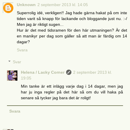
Unknown
2 september 2013 kl. 14:05
Superrolig idé, verkligen!! Jag hade gärna hakat på om inte
tiden varit så knapp för lackande och bloggande just nu. :-/
Men jag är riktigt sugen...
Hur är det med tidsramen för den här utmaningen? Är det
en manikyr per dag som gäller så att man är färdig om 14
dagar?
Svara
Svar
Helena / Lacky Corner
2 september 2013 kl.
19:05
Min tanke är ett inlägg varje dag i 14 dagar, men jag
har ju inga regler på det här så om du vill haka på
senare så tycker jag bara det är roligt!
Svara