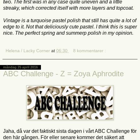
two. The first was in any case quite uneven and a little
streaky, which corrected itself with more layers and topcoat.
Vintage is a turquoise pastel polish that still has quite a lot of
edge to it. Not that deliciously cute pastel. I think this is super
nice. The perfect spring and summerp polish in my opinion.
Helena / Lacky Corner
at
06:30
8 kommentarer :
måndag 25 april 2016
ABC Challenge - Z = Zoya Aphrodite
Jaha, då var det faktiskt sista dagen i vårt ABC Challenge för
den här gången. För eller senare kommer det säkert att