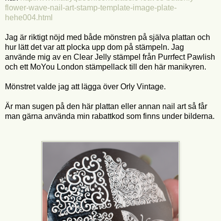
flower-wave-nail-art-stamp-template-image-plate-
hehe004.html
Jag är riktigt nöjd med både mönstren på själva plattan och
hur lätt det var att plocka upp dom på stämpeln. Jag
använde mig av en Clear Jelly stämpel från Purrfect Pawlish
och ett MoYou London stämpellack till den här manikyren.
Mönstret valde jag att lägga över Orly Vintage.
Är man sugen på den här plattan eller annan nail art så får
man gärna använda min rabattkod som finns under bilderna.