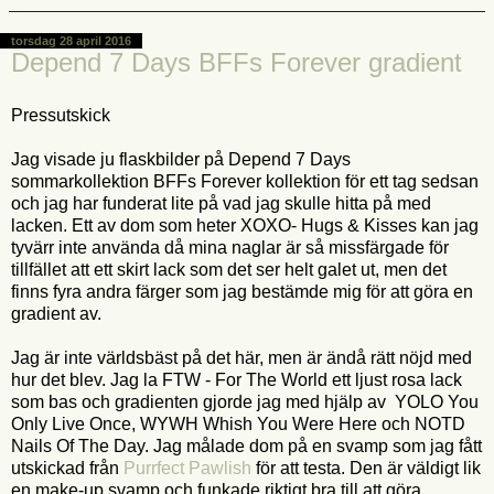
torsdag 28 april 2016
Depend 7 Days BFFs Forever gradient
Pressutskick
Jag visade ju flaskbilder på Depend 7 Days
sommarkollektion BFFs Forever kollektion för ett tag sedsan
och jag har funderat lite på vad jag skulle hitta på med
lacken. Ett av dom som heter XOXO- Hugs & Kisses kan jag
tyvärr inte använda då mina naglar är så missfärgade för
tillfället att ett skirt lack som det ser helt galet ut, men det
finns fyra andra färger som jag bestämde mig för att göra en
gradient av.
Jag är inte världsbäst på det här, men är ändå rätt nöjd med
hur det blev. Jag la FTW - For The World ett ljust rosa lack
som bas och gradienten gjorde jag med hjälp av YOLO You
Only Live Once, WYWH Whish You Were Here och NOTD
Nails Of The Day. Jag målade dom på en svamp som jag fått
utskickad från
Purrfect Pawlish
för att testa. Den är väldigt lik
en make-up svamp och funkade riktigt bra till att göra