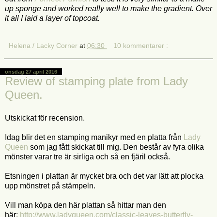
up sponge and worked really well to make the gradient. Over
it all I laid a layer of topcoat.
Helena / Lacky Corner
at
06:30
10 kommentarer :
onsdag 27 april 2016
Review of stamping plate from Lady
Queen.
Utskickat för recension.
Idag blir det en stamping manikyr med en platta från
Lady
Queen
som jag fått skickat till mig. Den består av fyra olika
mönster varar tre är sirliga och så en fjäril också.
Etsningen i plattan är mycket bra och det var lätt att plocka
upp mönstret på stämpeln.
Vill man köpa den här plattan så hittar man den
här:
http://www.ladyqueen.com/classic-leaves-butterfly-