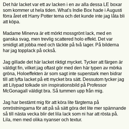
Det här lacket var ett av lacken i en av alla dessa LE boxar
som kommer ut hela tiden. What's Indie Box hade i Augusti
förra året ett Harry Potter tema och det kunde inte jag låta bli
att köpa.
Madame Minerva är ett mörkt mossgrönt lack, med en
ganska svag, men trevlig scattered holo effekt. Det var
smidigt att jobba med och täckte på två lager. På bilderna
har jag topplack på också.
Jag gillade det här lacket riktigt mycket. Tycker att färgen är
väldigt fin, vilket jag oftast gör med den här typen av mörka
gröna, Holoeffekten är som sagt inte superstark men bidrar
till att lyfta lacket på ett mycket bra sätt. Dessutom tycker jag
att Lilypad tolkade sin inspirationsbild på Professor
McGonagall väldigt bra. Så tummen upp från mig.
Jag har bestämt mig för att köra lite färgtema på
omröstningarna för att på så sätt göra det lite mer spännande
så till nästa vecka blir det lila lack som ni har att rösta på.
Lila, men med olika nyanser och textur.