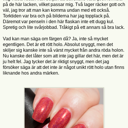
på de här lacken, vilket passar mig. Två lager räcker gott och
väl, jag tror att man kan komma undan med ett också.
Torktiden var bra och på bilderna har jag topplack på.
Däremot var penseln i den här flaskan inte ett dugg kul.
Spretig och lite svårjobbad. Tråkigt på ett annars så bra lack.
Vad kan man säga om färgen då? Ja, inte så mycket
egentligen. Det är ett rött holo. Absolut snyggt, men det
skiljer sig kanske inte så värst mycket från andra röda holon.
Nu kanske det låter som att inte jag gillar det här, men det är
ju helt fel. Jag tycker det är riktigt snyggt, men det jag
försöker säga är att det inte är något unikt rött holo utan finns
liknande hos andra märken.