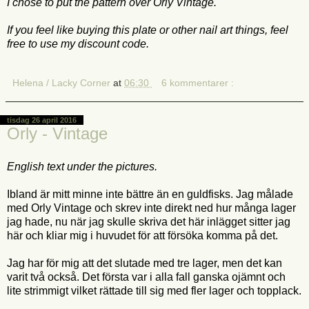
I chose to put the pattern over Orly Vintage.
If you feel like buying this plate or other nail art things, feel
free to use my discount code.
Helena / Lacky Corner
at
06:30
6 kommentarer :
tisdag 26 april 2016
Orly - Vintage
English text under the pictures.
Ibland är mitt minne inte bättre än en guldfisks. Jag målade
med Orly Vintage och skrev inte direkt ned hur många lager
jag hade, nu när jag skulle skriva det här inlägget sitter jag
här och kliar mig i huvudet för att försöka komma på det.
Jag har för mig att det slutade med tre lager, men det kan
varit två också. Det första var i alla fall ganska ojämnt och
lite strimmigt vilket rättade till sig med fler lager och topplack.