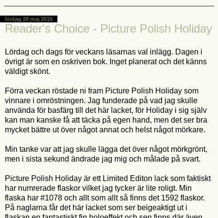
lördag 28 maj 2016
Reader's Choice - Picture Polish Holiday
Lördag och dags för veckans läsarnas val inlägg. Dagen i
övrigt är som en oskriven bok. Inget planerat och det känns
väldigt skönt.
Förra veckan röstade ni fram Picture Polish Holiday som
vinnare i omröstningen. Jag funderade på vad jag skulle
använda för basfärg till det här lacket, för Holiday i sig själv
kan man kanske få att täcka på egen hand, men det ser bra
mycket bättre ut över något annat och helst något mörkare.
Min tanke var att jag skulle lägga det över något mörkgrönt,
men i sista sekund ändrade jag mig och målade på svart.
Picture Polish Holiday är ett Limited Editon lack som faktiskt
har numrerade flaskor vilket jag tycker är lite roligt. Min
flaska har #1078 och allt som allt så finns det 1592 flaskor.
På naglarna får det här lacket som ser beigeaktigt ut i
flaskan en fantastiskt fin holoeffekt och sen finns där även