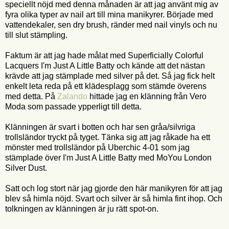
speciellt nöjd med denna månaden är att jag använt mig av
fyra olika typer av nail art till mina manikyrer. Började med
vattendekaler, sen dry brush, ränder med nail vinyls och nu
till slut stämpling.
Faktum är att jag hade målat med Superficially Colorful
Lacquers I'm Just A Little Batty och kände att det nästan
krävde att jag stämplade med silver på det. Så jag fick helt
enkelt leta reda på ett klädesplagg som stämde överens
med detta. På
Zalando
hittade jag en klänning från Vero
Moda som passade ypperligt till detta.
Klänningen är svart i botten och har sen gråa/silvriga
trollsländor tryckt på tyget. Tänka sig att jag råkade ha ett
mönster med trollsländor på Uberchic 4-01 som jag
stämplade över I'm Just A Little Batty med MoYou London
Silver Dust.
Satt och log stort när jag gjorde den här manikyren för att jag
blev så himla nöjd. Svart och silver är så himla fint ihop. Och
tolkningen av klänningen är ju rätt spot-on.