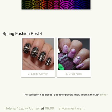
Spring Fashion Post 4
1. Lacky Corner
2. Druid Nails
The collection has closed. Let other people know about it through
twitter
.
Helena / Lacky Corner
at
06:00
9 kommentarer :