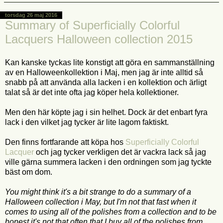
torsdag 26 maj 2016
Summary of Superficially Colorful
Lacquers Halloween collection 2015
Kan kanske tyckas lite konstigt att göra en sammanställning
av en Halloweenkollektion i Maj, men jag är inte alltid så
snabb på att använda alla lacken i en kollektion och ärligt
talat så är det inte ofta jag köper hela kollektioner.
Men den här köpte jag i sin helhet. Dock är det enbart fyra
lack i den vilket jag tycker är lite lagom faktiskt.
Den finns fortfarande att köpa hos
Superficially Colorful
Lacquer
och jag tycker verkligen det är vackra lack så jag
ville gärna summera lacken i den ordningen som jag tyckte
bäst om dom.
You might think it's a bit strange to do a summary of a
Halloween collection i May, but I'm not that fast when it
comes to using all of the polishes from a collection and to be
honest it's not that often that I buy all of the polishes from