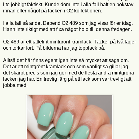
lite jobbigt faktiskt. Kunde dom inte i alla fall haft en bokstav
innan eller något på lacken i O2 kollektionen.
I alla fall så är det Depend O2 489 som jag visar för er idag.
Hann inte riktigt med att fixa något holo till denna fredagen.
O2 489 är ett jättefint mintgrönt krämlack. Täcker på två lager
och torkar fort. På bilderna har jag topplack på.
Alltså det här finns egentligen inte så mycket att säga om.
Det är ett mintgrönt krämlack och som vanligt så gillar jag
det skarpt precis som jag gör med de flesta andra mintgröna
lacken jag har. En trevlig färg på ett lack som var trevligt att
jobba med.