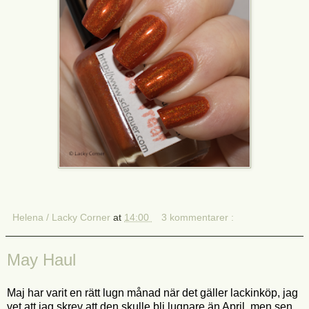
Helena / Lacky Corner
at
14:00
3 kommentarer :
May Haul
Maj har varit en rätt lugn månad när det gäller lackinköp, jag
vet att jag skrev att den skulle bli lugnare än April, men sen