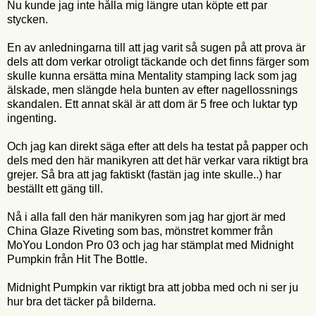
Nu kunde jag inte hålla mig längre utan köpte ett par
stycken.
En av anledningarna till att jag varit så sugen på att prova är
dels att dom verkar otroligt täckande och det finns färger som
skulle kunna ersätta mina Mentality stamping lack som jag
älskade, men slängde hela bunten av efter nagellossnings
skandalen. Ett annat skäl är att dom är 5 free och luktar typ
ingenting.
Och jag kan direkt säga efter att dels ha testat på papper och
dels med den här manikyren att det här verkar vara riktigt bra
grejer. Så bra att jag faktiskt (fastän jag inte skulle..) har
beställt ett gäng till.
Nå i alla fall den här manikyren som jag har gjort är med
China Glaze Riveting som bas, mönstret kommer från
MoYou London Pro 03 och jag har stämplat med Midnight
Pumpkin från Hit The Bottle.
Midnight Pumpkin var riktigt bra att jobba med och ni ser ju
hur bra det täcker på bilderna.