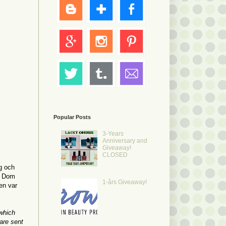
Popular Posts
3-Years
Anniversary and
Giveaway!
CLOSED
g och
k. Dom
1-års Giveaway!
en var
 which
are sent