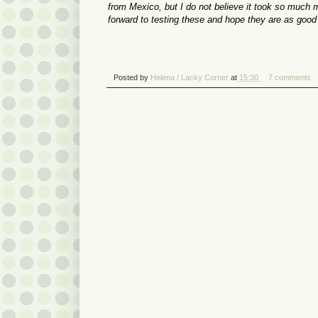
from Mexico, but I do not believe it took so much m
forward to testing these and hope they are as goo
Posted by
Helena / Lacky Corner
at
15:30
7 comments