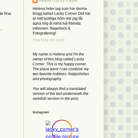
Helena / Lacky Corner
Helena heter jag som har denna
r fina
blogg kallad Lacky Corner. Det här
är mitt lyckliga hörn där jag får
ägna mig åt mina två främsta
intressen: Nagellack &
in
Fotografering!
Visa hela min profil
My name is Helena and I'm the
owner of this blog called Lacky
Corner. This is my happy corner.
The place were I can combine my
two favorite hobbies: Nailpolishes
and photography.
You will always find a translated
version of the text underneath the
swedish version in the post.
Instagram