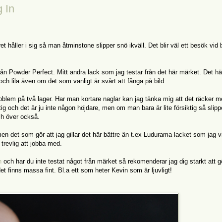
g In
 håller i sig så man åtminstone slipper snö ikväll. Det blir väl ett besök vid
n från Powder Perfect. Mitt andra lack som jag testar från det här märket. Det hä
och lila även om det som vanligt är svårt att fånga på bild.
oblem på två lager. Har man kortare naglar kan jag tänka mig att det räcker m
retig och det är ju inte någon höjdare, men om man bara är lite försiktig så slip
ash över också.
en det som gör att jag gillar det här bättre än t.ex Ludurama lacket som jag 
trevlig att jobba med.
h
och har du inte testat något från märket så rekomenderar jag dig starkt att g
 det finns massa fint. Bl.a ett som heter Kevin som är ljuvligt!