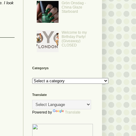
. I look
Grön Onsdag -
China Glaze
Starboard
Welcome to my
Birthday Party!
(Giveaway)
CLOSED
Categorys
Translate
Powered by
Translate