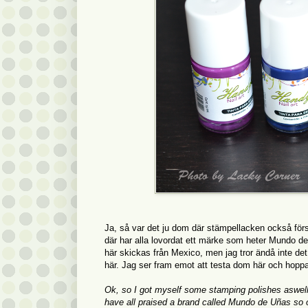
Ja, så var det ju dom där stämpellacken också fö
där har alla lovordat ett märke som heter Mundo de U
här skickas från Mexico, men jag tror ändå inte det 
här. Jag ser fram emot att testa dom här och hoppa
Ok, so I got myself some stamping polishes aswell.
have all praised a brand called Mundo de Uñas so o