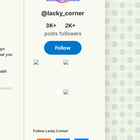
ays
hat you
with
tainers
Follow Lacky Corner!