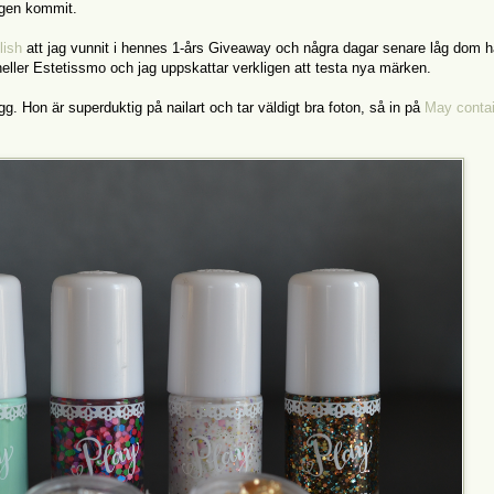
igen kommit.
lish
att jag vunnit i hennes 1-års Giveaway och några dagar senare låg dom hä
 heller Estetissmo och jag uppskattar verkligen att testa nya märken.
g. Hon är superduktig på nailart och tar väldigt bra foton, så in på
May conta