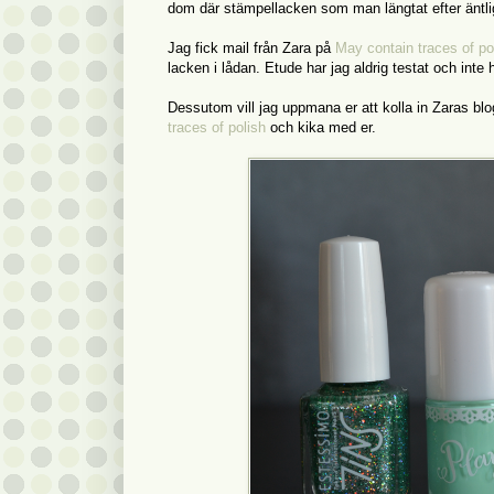
dom där stämpellacken som man längtat efter äntl
Jag fick mail från Zara på
May contain traces of po
lacken i lådan. Etude har jag aldrig testat och inte
Dessutom vill jag uppmana er att kolla in Zaras blog
traces of polish
och kika med er.