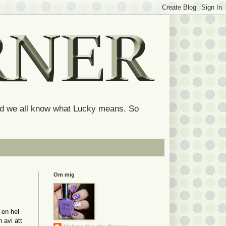
and we all know what Lucky means. So
Om mig
 en hel
 avi att