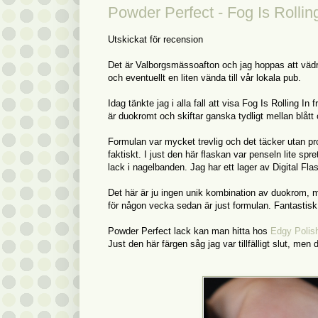
Powder Perfect - Fog Is Rollin
Utskickat för recension
Det är Valborgsmässoafton och jag hoppas att vädret
och eventuellt en liten vända till vår lokala pub.
Idag tänkte jag i alla fall att visa Fog Is Rolling I
är duokromt och skiftar ganska tydligt mellan blått 
Formulan var mycket trevlig och det täcker utan pr
faktiskt. I just den här flaskan var penseln lite sp
lack i nagelbanden. Jag har ett lager av Digital Fl
Det här är ju ingen unik kombination av duokrom, m
för någon vecka sedan är just formulan. Fantastisk 
Powder Perfect lack kan man hitta hos
Edgy Polis
Just den här färgen såg jag var tillfälligt slut, men