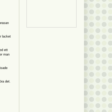
 brasan
r lacket
ed ett
per man
visade
öra det.