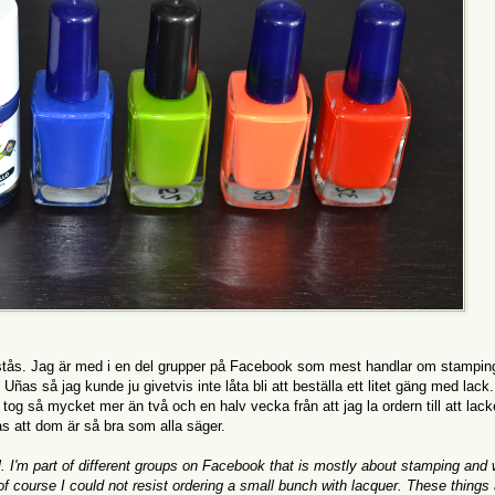
rstås. Jag är med i en del grupper på Facebook som mest handlar om stampin
ñas så jag kunde ju givetvis inte låta bli att beställa ett litet gäng med lac
tog så mycket mer än två och en halv vecka från att jag la ordern till att lack
s att dom är så bra som alla säger.
 I'm part of different groups on Facebook that is mostly about stamping and
f course I could not resist ordering a small bunch with lacquer. These things 