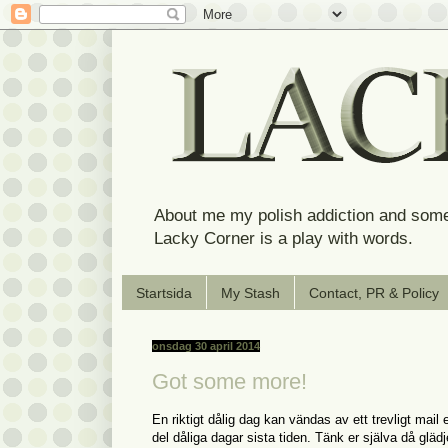
About me my polish addiction and some
Lacky Corner is a play with words.
Startsida
My Stash
Contact, PR & Policy
onsdag 30 april 2014
Got some more!
En riktigt dålig dag kan vändas av ett trevligt mail 
del dåliga dagar sista tiden. Tänk er själva då gläd