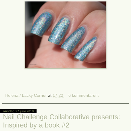
Helena / Lacky Corner
at
17:22
6 kommentarer :
onsdag 27 juni 2018
Nail Challenge Collaborative presents:
Inspired by a book #2