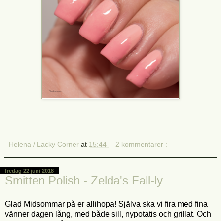
Helena / Lacky Corner
at
15:44
2 kommentarer :
fredag 22 juni 2018
Smitten Polish - Zelda's Fall-ly
Glad Midsommar på er allihopa! Själva ska vi fira med fina
vänner dagen lång, med både sill, nypotatis och grillat. Och