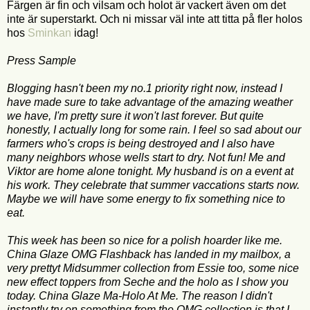
Färgen är fin och vilsam och holot är vackert även om det
inte är superstarkt. Och ni missar väl inte att titta på fler holos
hos
Sminkan
idag!
Press Sample
Blogging hasn't been my no.1 priority right now, instead I
have made sure to take advantage of the amazing weather
we have, I'm pretty sure it won't last forever. But quite
honestly, I actually long for some rain. I feel so sad about our
farmers who's crops is being destroyed and I also have
many neighbors whose wells start to dry. Not fun! Me and
Viktor are home alone tonight. My husband is on a event at
his work. They celebrate that summer vaccations starts now.
Maybe we will have some energy to fix something nice to
eat.
This week has been so nice for a polish hoarder like me.
China Glaze OMG Flashback has landed in my mailbox, a
very prettyt Midsummer collection from Essie too, some nice
new effect toppers from Seche and the holo as I show you
today. China Glaze Ma-Holo At Me. The reason I didn't
instantly try on something from the OMG collection is that I