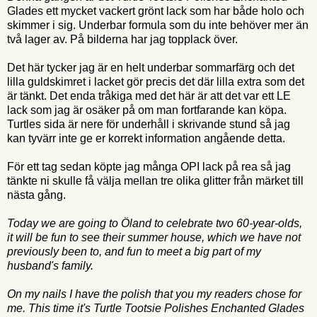
Glades ett mycket vackert grönt lack som har både holo och
skimmer i sig. Underbar formula som du inte behöver mer än
två lager av. På bilderna har jag topplack över.
Det här tycker jag är en helt underbar sommarfärg och det
lilla guldskimret i lacket gör precis det där lilla extra som det
är tänkt. Det enda tråkiga med det här är att det var ett LE
lack som jag är osäker på om man fortfarande kan köpa.
Turtles sida är nere för underhåll i skrivande stund så jag
kan tyvärr inte ge er korrekt information angående detta.
För ett tag sedan köpte jag många OPI lack på rea så jag
tänkte ni skulle få välja mellan tre olika glitter från märket till
nästa gång.
Today we are going to Öland to celebrate two 60-year-olds,
it will be fun to see their summer house, which we have not
previously been to, and fun to meet a big part of my
husband's family.
On my nails I have the polish that you my readers chose for
me. This time it's Turtle Tootsie Polishes Enchanted Glades