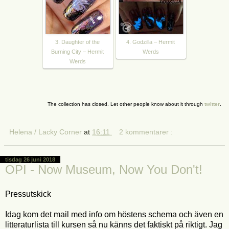
3. Daughter of the
4. Godzilla – Hermit
Burning City – Hermit
Werds
Werds
The collection has closed. Let other people know about it through
twitter
.
Helena / Lacky Corner
at
16:11
2 kommentarer :
tisdag 26 juni 2018
OPI - Now Museum, Now You Don't!
Pressutskick
Idag kom det mail med info om höstens schema och även en
litteraturlista till kursen så nu känns det faktiskt på riktigt. Jag