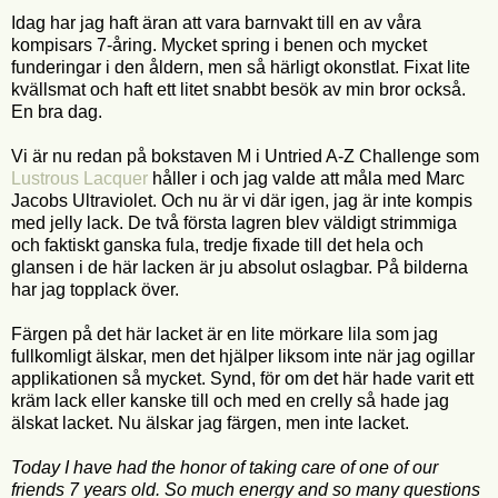
Idag har jag haft äran att vara barnvakt till en av våra
kompisars 7-åring. Mycket spring i benen och mycket
funderingar i den åldern, men så härligt okonstlat. Fixat lite
kvällsmat och haft ett litet snabbt besök av min bror också.
En bra dag.
Vi är nu redan på bokstaven M i Untried A-Z Challenge som
Lustrous Lacquer
håller i och jag valde att måla med Marc
Jacobs Ultraviolet. Och nu är vi där igen, jag är inte kompis
med jelly lack. De två första lagren blev väldigt strimmiga
och faktiskt ganska fula, tredje fixade till det hela och
glansen i de här lacken är ju absolut oslagbar. På bilderna
har jag topplack över.
Färgen på det här lacket är en lite mörkare lila som jag
fullkomligt älskar, men det hjälper liksom inte när jag ogillar
applikationen så mycket. Synd, för om det här hade varit ett
kräm lack eller kanske till och med en crelly så hade jag
älskat lacket. Nu älskar jag färgen, men inte lacket.
Today I have had the honor of taking care of one of our
friends 7 years old. So much energy and so many questions