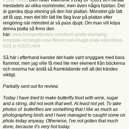
mestadels av olika rosmönster, men även några hjärtan. Det
är ganska djup etsning på den här plattan. Mönstret går lätt
att få upp, men det blir lätt lite färg kvar på plattan efter
rengöring när mönstret är så pass djupt. Om man vill köpa
denna platta så finns den
här:
www.bornprettystore.com/born-pretty-stamping-
template-rectangle-rose-flower-nail-image-plate-valentines-
l001-p-41925.html
Så här i efterhand kanske det hade varit snyggare med bara
flammor, men jag ville få med lite mer element från böckerna
och rosorna har ändå så framträdande roll att det kändes
viktigt.
Partially sent out for review.
Today I have tried to make butterfly food with wine, sugar
and a string, did not work that well. At least not yet. To take
photos of butterflies are something that I like as much as
photographing birds and I have managed to caught some on
photo today anyway. Otherwise, I've not gotten that much
done, because it's very hot today.