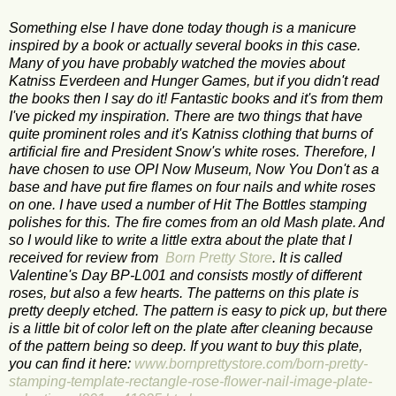
Something else I have done today though is a manicure
inspired by a book or actually several books in this case.
Many of you have probably watched the movies about
Katniss Everdeen and Hunger Games, but if you didn't read
the books then I say do it! Fantastic books and it's from them
I've picked my inspiration. There are two things that have
quite prominent roles and it's Katniss clothing that burns of
artificial fire and President Snow's white roses. Therefore, I
have chosen to use OPI Now Museum, Now You Don't as a
base and have put fire flames on four nails and white roses
on one. I have used a number of Hit The Bottles stamping
polishes for this. The fire comes from an old Mash plate. And
so I would like to write a little extra about the plate that I
received for review from
Born Pretty Store
. It is called
Valentine's Day BP-L001 and consists mostly of different
roses, but also a few hearts. The patterns on this plate is
pretty deeply etched. The pattern is easy to pick up, but there
is a little bit of color left on the plate after cleaning because
of the pattern being so deep. If you want to buy this plate,
you can find it here:
www.bornprettystore.com/born-pretty-
stamping-template-rectangle-rose-flower-nail-image-plate-