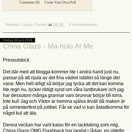
Comments
(0)
Create Your Own Poll
Helena / Lacky Corner
at
08:30
4 kommentarer :
fredag 29 juni 2018
China Glaze - Ma-holo At Me
Pressutskick
Det där med att blogga kommer lite i andra hand just nu,
passar på att njuta av det fina vädret istället så länge det
varar. Men helt ärligt så börjar jag tycka att det kan komma
lite regn nu, tycker riktigt synd om våra lantbrukare och jag
har dessutom många grannar vars brunnar börjar bli torra.
Inte kul! Jag och Viktor är hemma själva ikväll då maken är
på semesterfest på jobbet. Får se vad vi kan åstadkomma för
något kul att äta.
Denna veckan har varit kalas för en lacktoking som mig.
China Glaze OMG Flashback har landat i lådan, en jättefin