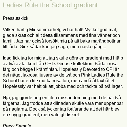
Ladies Rule the School gradient
Pressutskick
Vilken härlig Midsommarhelg vi har haft! Mycket god mat,
glada skratt och allt detta tillsammans med fina vänner och
familj. Jag har också försökt mig på att baka marängbottnar
till tårta. Gick sådär kan jag säga, men nästa gång...
Idag fick jag för mig att jag skulle göra en gradient med hjälp
av två av lacken från OPI.s Grease kollektion. Båda i rosa
färg och bägge i krämfinish. Hopelessly Devoted to OPI är
det något laxrosa ljusare av de två och Pink Ladies Rule the
School har en lite mörka rosa ton, men ändå åt laxhållet.
Hopelessly var helt ok att jobba med och täckte på två lager.
Nja, jag gjorde nog en liten missbedömning med de här två
färgerna. Jag trodde att skillnaden skulle vara mer uppenbar
på naglarna. Dock så tycker jag fortfarande att det här blev
en snygg gradient, men väldigt diskret.
Press Sample