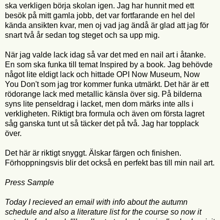
ska verkligen börja skolan igen. Jag har hunnit med ett
besök på mitt gamla jobb, det var fortfarande en hel del
kända ansikten kvar, men oj vad jag ändå är glad att jag för
snart två år sedan tog steget och sa upp mig.
När jag valde lack idag så var det med en nail art i åtanke.
En som ska funka till temat Inspired by a book. Jag behövde
något lite eldigt lack och hittade OPI Now Museum, Now
You Don't som jag tror kommer funka utmärkt. Det här är ett
rödorange lack med metallic känsla över sig. På bilderna
syns lite penseldrag i lacket, men dom märks inte alls i
verkligheten. Riktigt bra formula och även om första lagret
såg ganska tunt ut så täcker det på två. Jag har topplack
över.
Det här är riktigt snyggt. Älskar färgen och finishen.
Förhoppningsvis blir det också en perfekt bas till min nail art.
Press Sample
Today I recieved an email with info about the autumn
schedule and also a literature list for the course so now it