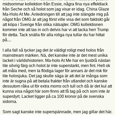
midsommar kollektion från Essie, några fina nya effektlack
från Seche och så holot som jag visar er idag. China Glaze
Ma-Holo At Me. Anledningen till att jag inte slängde mig på
något från OMG är att jag först ville visa det som faktiskt går
att köpa i Sverige från olika nätsajter. OMG kollektionen
kommer inte att tas in och delvis har vi att tacka herr Trump
för detta. Tack snälla för alla roliga nya tullar du har hittat
på....
I alla fall så tycker jag det är väldigt roligt med holos från
mainstream märken. Nä, det kanske inte är det mest unika
lacket i världshistorien. Ma-holo At Me har en ljusblå nästan
lite silvrig färg och holot är inte superstarkt, men fint. Helt ok
att måla med, men ta flödiga lager för annars är det risk för
lite holosjuka. Det jag skulle säga är att det är många som
inte är sugna på att betala frakter från utlandet och kanske
dessutom råka ut för extra moms och tull och då är det kul att
kunna visa något här som finns att få tag på och som inte är
superdyrt. Lacket ligger på ca 100 kronor på de svenska
sidorna.
Som sagt kanske inte superspännade, men jag gillar det här.