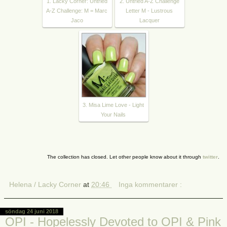
1. Lacky Corner: Untried
2. Untried A-Z Challenge
A-Z Challenge: M = Marc
Letter M - Lustrous
Jaco
Lacquer
3. Misa Lime Love - Light
Your Nails
The collection has closed. Let other people know about it through
twitter
.
Helena / Lacky Corner
at
20:46
Inga kommentarer :
söndag 24 juni 2018
OPI - Hopelessly Devoted to OPI & Pink