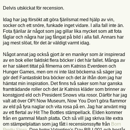
Delvis utskickat för recension.
Idag har jag försökt att göra fjärilsmat med hjälp av vin,
socker och ett snöre, funkade inget vidare. I alla fall inte än.
Fota fjärilar är något som jag gillar lika mycket som att fota
fåglar och några har jag fångat på bild i alla fall. Annars har
jag mest slöat, för det är väldigt varmt idag.
Något annat jag också gjort är en manikyr som är inspirerad
av en bok eller faktiskt flera böcker i det här fallet. Många av
er har säkert tittat på filmerna om Katniss Everdeen och
Hunger Games, men om ni inte läst böckerna så säger jag
gör det! Fantastiskt bra böcker och det är ifrån dom jag har
hämtat min inspiration. Det finns två saker som har ganska
framträdande roller och det är Katniss kläder som brinner av
konstgjord eld och President Snows vita rosor. Därför har jag
valt att över OPI Now Museum, Now You Don't göra flammor
av eld på fyra naglar och vita rosa på en. Jag har använt mig
av ett flertal av Hit The Bottles stämpellack. Elden kommer
från en gammal Mash platta. Och så vill jag skriva lite extra
om stämpelplattan som jag fått i recensionssyfte från
Born
Pretty Store
. Den heter Valentine's Day BP-L001 och består