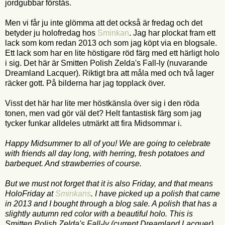
jordgubbar förstås.
Men vi får ju inte glömma att det också är fredag och det
betyder ju holofredag hos
Sminkan
. Jag har plockat fram ett
lack som kom redan 2013 och som jag köpt via en blogsale.
Ett lack som har en lite höstigare röd färg med ett härligt holo
i sig. Det här är Smitten Polish Zelda's Fall-ly (nuvarande
Dreamland Lacquer). Riktigt bra att måla med och två lager
räcker gott. På bilderna har jag topplack över.
Visst det här har lite mer höstkänsla över sig i den röda
tonen, men vad gör väl det? Helt fantastisk färg som jag
tycker funkar alldeles utmärkt att fira Midsommar i.
Happy Midsummer to all of you! We are going to celebrate
with friends all day long, with herring, fresh potatoes and
barbequet. And strawberries of course.
But we must not forget that it is also Friday, and that means
HoloFriday at
Sminkans
. I have picked up a polish that came
in 2013 and I bought through a blog sale. A polish that has a
slightly autumn red color with a beautiful holo. This is
Smitten Polish Zelda's Fall-ly (current Dreamland Lacquer).