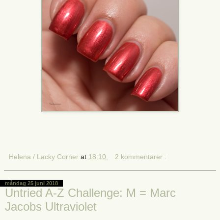
Helena / Lacky Corner
at
18:10
2 kommentarer :
måndag 25 juni 2018
Untried A-Z Challenge: M = Marc
Jacobs Ultraviolet