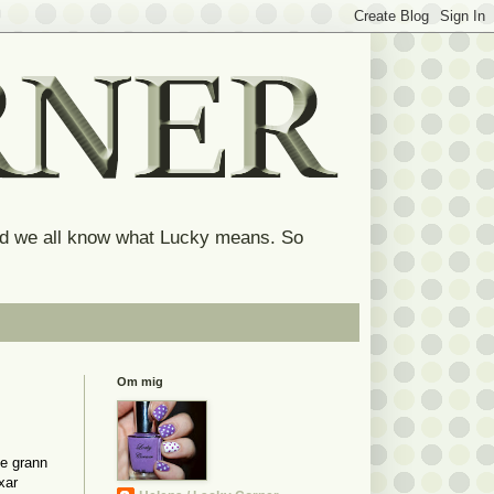
and we all know what Lucky means. So
Om mig
te grann
xar