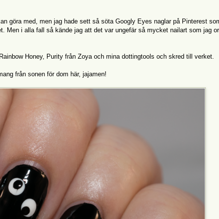
n kan göra med, men jag hade sett så söta Googly Eyes naglar på Pinterest so
t. Men i alla fall så kände jag att det var ungefär så mycket nailart som jag o
Rainbow Honey, Purity från Zoya och mina dottingtools och skred till verket.
imang från sonen för dom här, jajamen!