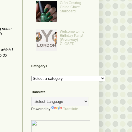
Grön Onsdag -
China Glaze
Starboard
ng some
Welcome to my
's
Birthday Party!
(Giveaway)
CLOSED
 which I
to do
Categorys
Translate
Powered by
Translate