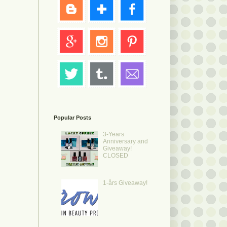
Popular Posts
3-Years
Anniversary and
Giveaway!
CLOSED
1-års Giveaway!