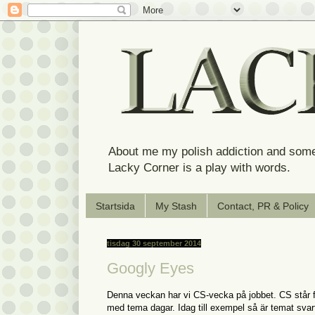
About me my polish addiction and some
Lacky Corner is a play with words.
Startsida
My Stash
Contact, PR & Policy
tisdag 30 september 2014
Googly Eyes
Denna veckan har vi CS-vecka på jobbet. CS står för
med tema dagar. Idag till exempel så är temat svart/v