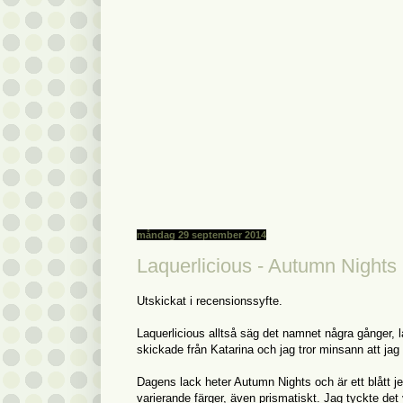
måndag 29 september 2014
Laquerlicious - Autumn Nights
Utskickat i recensionssyfte.
Laquerlicious alltså säg det namnet några gånger, l
skickade från Katarina och jag tror minsann att jag 
Dagens lack heter Autumn Nights och är ett blått jel
varierande färger, även prismatiskt. Jag tyckte det v