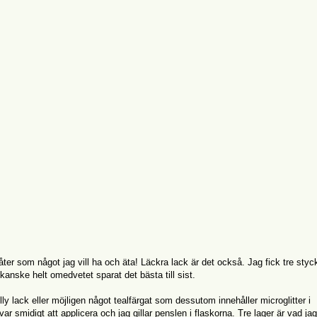
åter som något jag vill ha och äta! Läckra lack är det också. Jag fick tre styc
kanske helt omedvetet sparat det bästa till sist.
ly lack eller möjligen något tealfärgat som dessutom innehåller microglitter i
ar smidigt att applicera och jag gillar penslen i flaskorna. Tre lager är vad jag