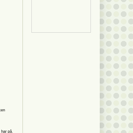
ken
 har på.