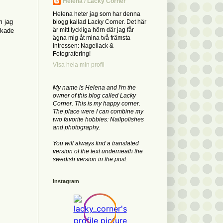
Helena / Lacky Corner
Helena heter jag som har denna
m jag
blogg kallad Lacky Corner. Det här
är mitt lyckliga hörn där jag får
rkade
ägna mig åt mina två främsta
intressen: Nagellack &
Fotografering!
Visa hela min profil
My name is Helena and I'm the
owner of this blog called Lacky
Corner. This is my happy corner.
The place were I can combine my
two favorite hobbies: Nailpolishes
and photography.
You will always find a translated
version of the text underneath the
swedish version in the post.
Instagram