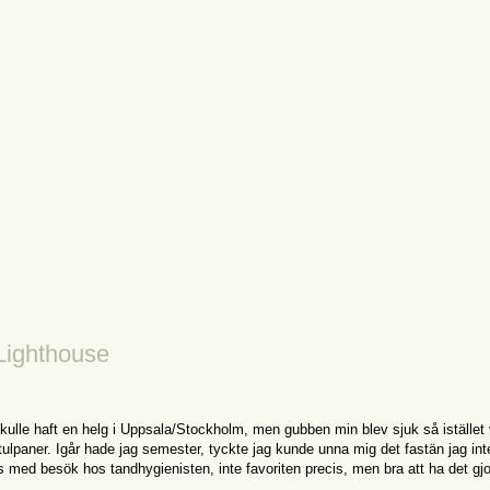
Lighthouse
 skulle haft en helg i Uppsala/Stockholm, men gubben min blev sjuk så istället 
tulpaner. Igår hade jag semester, tyckte jag kunde unna mig det fastän jag int
s med besök hos tandhygienisten, inte favoriten precis, men bra att ha det gjo