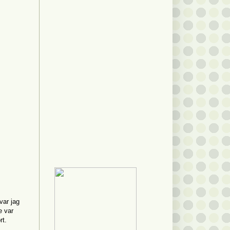
var jag
e var
rt.