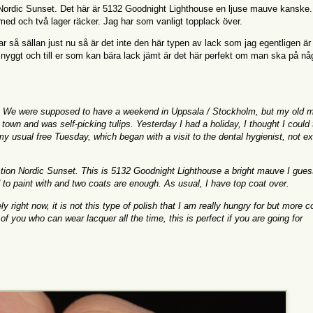
n Nordic Sunset. Det här är 5132 Goodnight Lighthouse en ljuse mauve kanske. 
a med och två lager räcker. Jag har som vanligt topplack över.
ar så sällan just nu så är det inte den här typen av lack som jag egentligen ä
 snyggt och till er som kan bära lack jämt är det här perfekt om man ska på n
d. We were supposed to have a weekend in Uppsala / Stockholm, but my old 
 town and was self-picking tulips. Yesterday I had a holiday, I thought I could 
y usual free Tuesday, which began with a visit to the dental hygienist, not ex
tion Nordic Sunset. This is 5132 Goodnight Lighthouse a bright mauve I gues
d to paint with and two coats are enough. As usual, I have top coat over.
ely right now, it is not this type of polish that I am really hungry for but more co
 of you who can wear lacquer all the time, this is perfect if you are going for