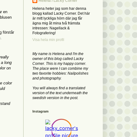
Helena / Lacky Corner
Helena heter jag som har denna
är en
blogg kallad Lacky Corner. Det här
 blusen
är mitt lyckliga hörn där jag får
ägna mig åt mina två främsta
intressen: Nagellack &
g förstår
Fotografering!
e.
Visa hela min profil
My name is Helena and I'm the
really
owner of this blog called Lacky
 a long
Corner. This is my happy corner.
olor on
The place were I can combine my
two favorite hobbies: Nailpolishes
and photography.
e color
You will always find a translated
uld
version of the text underneath the
swedish version in the post.
rstand
Instagram