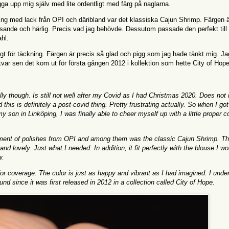
igga upp mig själv med lite ordentligt med färg på naglarna.
ning med lack från OPI och däribland var det klassiska Cajun Shrimp. Färgen 
 lysande och härlig. Precis vad jag behövde. Dessutom passade den perfekt till
ahl.
ligt för täckning. Färgen är precis så glad och pigg som jag hade tänkt mig. Ja
kvar sen det kom ut för första gången 2012 i kollektion som hette City of Hop
ally though. Is still not well after my Covid as I had Christmas 2020. Does not 
is is definitely a post-covid thing. Pretty frustrating actually. So when I got
on in Linköping, I was finally able to cheer myself up with a little proper c
pment of polishes from OPI and among them was the classic Cajun Shrimp. Th
t and lovely. Just what I needed. In addition, it fit perfectly with the blouse I wo
w.
or coverage. The color is just as happy and vibrant as I had imagined. I unde
nd since it was first released in 2012 in a collection called City of Hope.