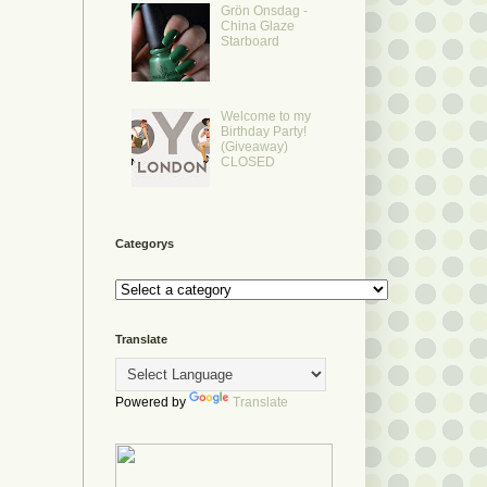
Grön Onsdag -
China Glaze
Starboard
Welcome to my
Birthday Party!
(Giveaway)
CLOSED
Categorys
Translate
Powered by
Translate