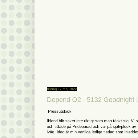
tisdag 17 maj 2022
Depend O2 - 5132 Goodnight 
Pressutskick
Ibland blir saker inte riktigt som man tänkt sig. Vi
och tittade på Prideparad och var på självplock av 
iväg. Idag är min vanliga lediga tisdag som inledde