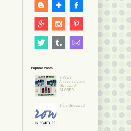
Popular Posts
3-Years
Anniversary and
Giveaway!
CLOSED
1-års Giveaway!