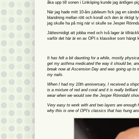
åka upp till sonen i Linköping kunde jag äntligen p
När jag hade mitt 10-års jubileum fick jag en sänd
blandning mellan rött och korall och den är riktigt
jag skulle ha på mig när vi skulle se Jesper Rönnd
Jättesmidigt att jobba med och två lager är tillräck
varför det här är en av OPI:s klassiker som hängt 
It has felt a bit daunting for a while, mostly physic
get my asthma medicated the way it should be, and th
break now at Ascension Day and was going up to my s
my nails.
When I had my 10th anniversary, I received a shi
is a mixture of red and coral and it is really brillian
wear when we would see the Jesper Rönndahl sho
Very easy to work with and two layers are enough f
why this is one of OPI's classics that has hung arou