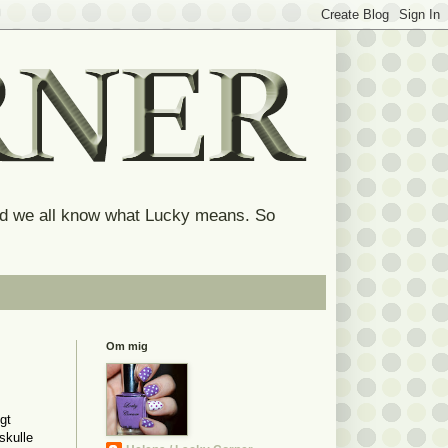
and we all know what Lucky means. So
Om mig
gt
skulle