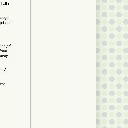
I alla
r sugen
ågot som
man got
treat
actly
s. At
lor.