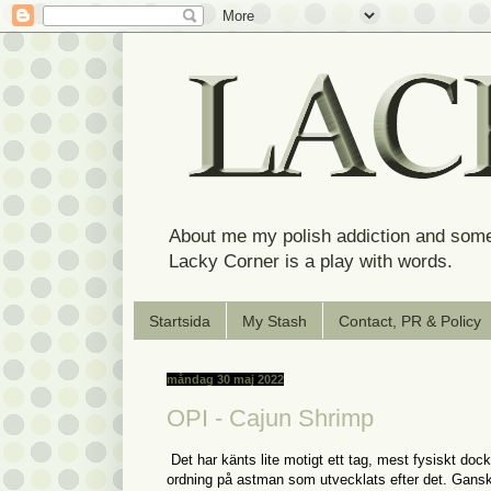
About me my polish addiction and some
Lacky Corner is a play with words.
Startsida
My Stash
Contact, PR & Policy
måndag 30 maj 2022
OPI - Cajun Shrimp
Det har känts lite motigt ett tag, mest fysiskt dock
ordning på astman som utvecklats efter det. Ganska 