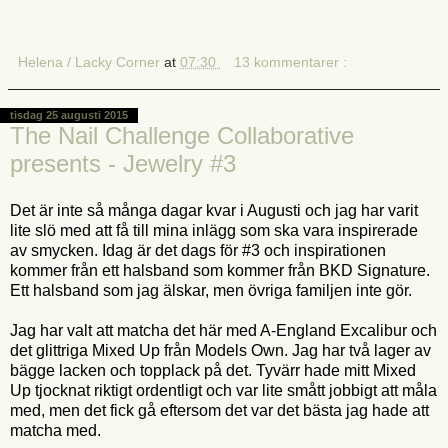
Helena / Lacky Corner
at
07:30
13 kommentarer :
tisdag 25 augusti 2015
The Nail Challenge Collaborative
presents - Jewelry #3
Det är inte så många dagar kvar i Augusti och jag har varit
lite slö med att få till mina inlägg som ska vara inspirerade
av smycken. Idag är det dags för #3 och inspirationen
kommer från ett halsband som kommer från BKD Signature.
Ett halsband som jag älskar, men övriga familjen inte gör.
Jag har valt att matcha det här med A-England Excalibur och
det glittriga Mixed Up från Models Own. Jag har två lager av
bägge lacken och topplack på det. Tyvärr hade mitt Mixed
Up tjocknat riktigt ordentligt och var lite smått jobbigt att måla
med, men det fick gå eftersom det var det bästa jag hade att
matcha med.