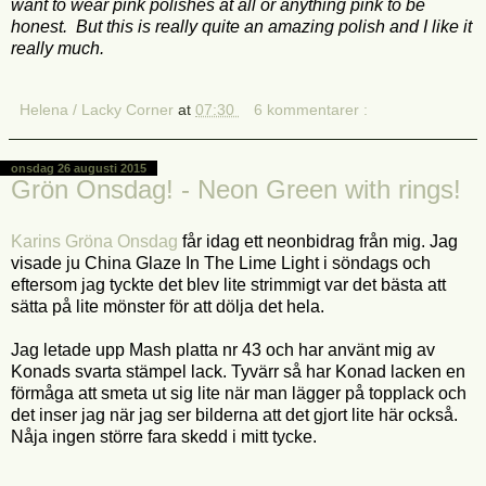
want to wear pink polishes at all or anything pink to be
honest. But this is really quite an amazing polish and I like it
really much.
Helena / Lacky Corner
at
07:30
6 kommentarer :
onsdag 26 augusti 2015
Grön Onsdag! - Neon Green with rings!
Karins Gröna Onsdag
får idag ett neonbidrag från mig. Jag
visade ju China Glaze In The Lime Light i söndags och
eftersom jag tyckte det blev lite strimmigt var det bästa att
sätta på lite mönster för att dölja det hela.
Jag letade upp Mash platta nr 43 och har använt mig av
Konads svarta stämpel lack. Tyvärr så har Konad lacken en
förmåga att smeta ut sig lite när man lägger på topplack och
det inser jag när jag ser bilderna att det gjort lite här också.
Nåja ingen större fara skedd i mitt tycke.