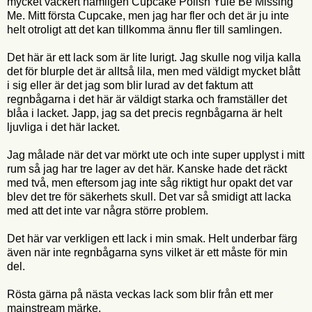
mycket vackert nämligen Cupcake Polish Yule Be Missing
Me. Mitt första Cupcake, men jag har fler och det är ju inte
helt otroligt att det kan tillkomma ännu fler till samlingen.
Det här är ett lack som är lite lurigt. Jag skulle nog vilja kalla
det för blurple det är alltså lila, men med väldigt mycket blått
i sig eller är det jag som blir lurad av det faktum att
regnbågarna i det här är väldigt starka och framställer det
blåa i lacket. Japp, jag sa det precis regnbågarna är helt
ljuvliga i det här lacket.
Jag målade när det var mörkt ute och inte super upplyst i mitt
rum så jag har tre lager av det här. Kanske hade det räckt
med två, men eftersom jag inte såg riktigt hur opakt det var
blev det tre för säkerhets skull. Det var så smidigt att lacka
med att det inte var några större problem.
Det här var verkligen ett lack i min smak. Helt underbar färg
även när inte regnbågarna syns vilket är ett måste för min
del.
Rösta gärna på nästa veckas lack som blir från ett mer
mainstream märke.