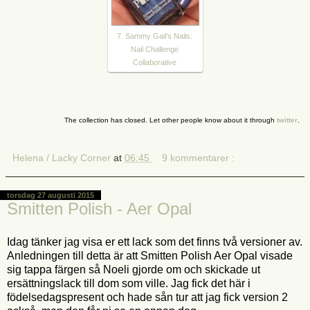
7. Sammy Gail's Nails:
Nail Challenge
Collaborative
The collection has closed. Let other people know about it through
twitter
.
Helena / Lacky Corner
at
06:45
9 kommentarer :
torsdag 27 augusti 2015
Smitten Polish - Aer Opal
Idag tänker jag visa er ett lack som det finns två versioner av.
Anledningen till detta är att Smitten Polish Aer Opal visade
sig tappa färgen så Noeli gjorde om och skickade ut
ersättningslack till dom som ville. Jag fick det här i
födelsedagspresent och hade sån tur att jag fick version 2