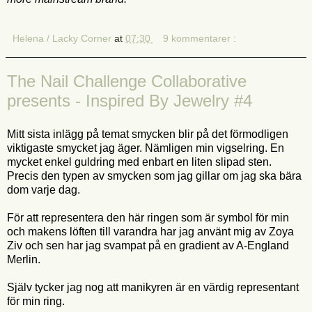
Helena / Lacky Corner
at
07:30
9 kommentarer :
The Nail Challenge Collaborative
presents - Inspired By Jewelry #4
Mitt sista inlägg på temat smycken blir på det förmodligen
viktigaste smycket jag äger. Nämligen min vigselring. En
mycket enkel guldring med enbart en liten slipad sten.
Precis den typen av smycken som jag gillar om jag ska bära
dom varje dag.
För att representera den här ringen som är symbol för min
och makens löften till varandra har jag använt mig av Zoya
Ziv och sen har jag svampat på en gradient av A-England
Merlin.
Själv tycker jag nog att manikyren är en värdig representant
för min ring.