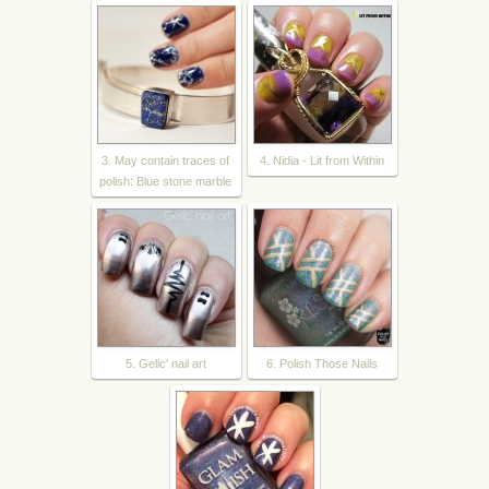
3. May contain traces of
4. Nidia - Lit from Within
polish: Blue stone marble
5. Gelic' nail art
6. Polish Those Nails