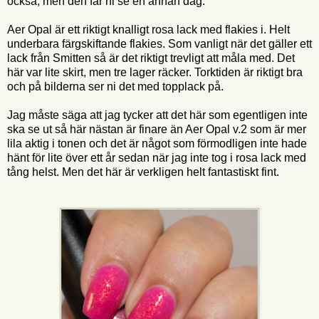
också, men den får ni se en annan dag.
Aer Opal är ett riktigt knalligt rosa lack med flakies i. Helt
underbara färgskiftande flakies. Som vanligt när det gäller ett
lack från Smitten så är det riktigt trevligt att måla med. Det
här var lite skirt, men tre lager räcker. Torktiden är riktigt bra
och på bilderna ser ni det med topplack på.
Jag måste säga att jag tycker att det här som egentligen inte
ska se ut så här nästan är finare än Aer Opal v.2 som är mer
lila aktig i tonen och det är något som förmodligen inte hade
hänt för lite över ett år sedan när jag inte tog i rosa lack med
tång helst. Men det här är verkligen helt fantastiskt fint.