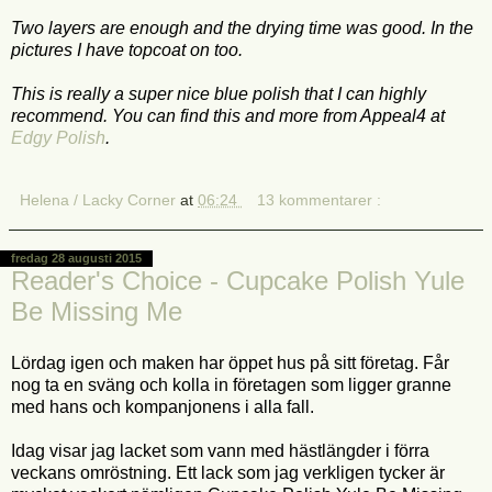
Two layers are enough and the drying time was good. In the
pictures I have topcoat on too.
This is really a super nice blue polish that I can highly
recommend. You can find this and more from Appeal4 at
Edgy Polish
.
Helena / Lacky Corner
at
06:24
13 kommentarer :
fredag 28 augusti 2015
Reader's Choice - Cupcake Polish Yule
Be Missing Me
Lördag igen och maken har öppet hus på sitt företag. Får
nog ta en sväng och kolla in företagen som ligger granne
med hans och kompanjonens i alla fall.
Idag visar jag lacket som vann med hästlängder i förra
veckans omröstning. Ett lack som jag verkligen tycker är