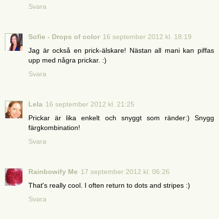
Svara
Sofie - Drops of color
16 september 2012 kl. 18:19
Jag är också en prick-älskare! Nästan all mani kan piffas
upp med några prickar. :)
Svara
Lela
16 september 2012 kl. 21:25
Prickar är lika enkelt och snyggt som ränder:) Snygg
färgkombination!
Svara
Rainbowify Me
17 september 2012 kl. 06:26
That's really cool. I often return to dots and stripes :)
Svara