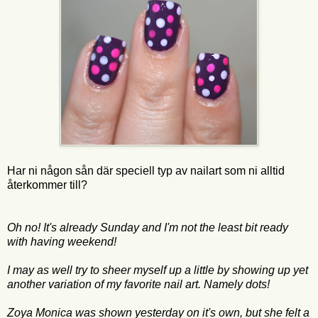
Har ni någon sån där speciell typ av nailart som ni alltid
återkommer till?
Oh no! I
t's already
Sunday
and I'm
not the least bit
ready
with having
weekend!
I
may
as well
try to sheer myself up
a little b
y showing up
yet
another variation of
my favorite
nail art
.
Namely
dots!
Zoya
Monica
was shown
yesterday on
it's
own, but
she felt
a