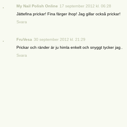
My Nail Polish Online
17 september 2012 kl. 06:28
Jättefina prickar! Fina färger ihop! Jag gillar också prickar!
Svara
FruVesa
30 september 2012 kl. 21:29
Prickar och ränder är ju himla enkelt och snyggt tycker jag..
Svara