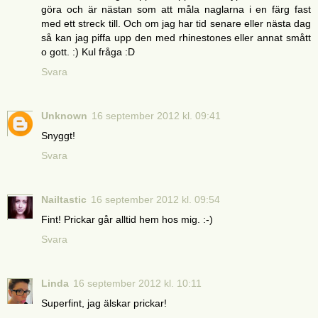
göra och är nästan som att måla naglarna i en färg fast
med ett streck till. Och om jag har tid senare eller nästa dag
så kan jag piffa upp den med rhinestones eller annat smått
o gott. :) Kul fråga :D
Svara
Unknown
16 september 2012 kl. 09:41
Snyggt!
Svara
Nailtastic
16 september 2012 kl. 09:54
Fint! Prickar går alltid hem hos mig. :-)
Svara
Linda
16 september 2012 kl. 10:11
Superfint, jag älskar prickar!