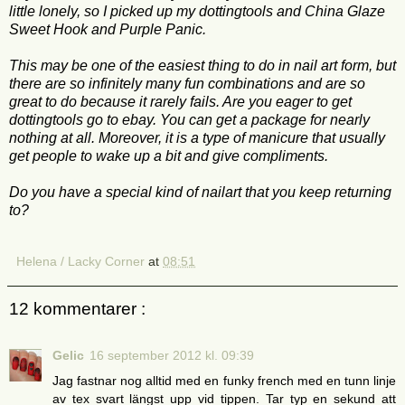
little lonely
, so I
picked up
my
dottingtools
and China
Glaze
Sweet
Hook and
Purple
Panic
.
This
may be
one of
the easiest
thing to do in
nail art
form, but
there are so
infinitely
many fun
combinations
and are so
great to
do because
it
rarely
fails.
Are
you
eager to
get
dottingtools
go to ebay. You can get a package for nearly
nothing at all.
Moreover, it is
a type
of manicure
that usually
get
people to wake up
a bit and
give
compliments.
Do you have a special kind of nailart that you keep returning
to?
Helena / Lacky Corner
at
08:51
12 kommentarer :
Gelic
16 september 2012 kl. 09:39
Jag fastnar nog alltid med en funky french med en tunn linje
av tex svart längst upp vid tippen. Tar typ en sekund att