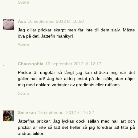
Svara
Åsa
16 september 2012 kl. 10:50
Jag gillar prickar skarpt men får inte till dem själv. Måste
öva på det. Jättefin manikyr!
Svara
Chaosophia
16 september 2012 kl. 12:17
Prickar är ungefär så långt jag kan sträcka mig när det
gäller nail art! Jag har aldrig testat på det själv, utan nöjer
mig med enklare varianter av gradients eller ruffians.
Svara
Sminkan
16 september 2012 kl. 16:32
Jättefina prickar. Jag lyckas dock sällan med nail art och
prickar är inte så lätt det heller så jag föredrar att titta på
andras bilder.