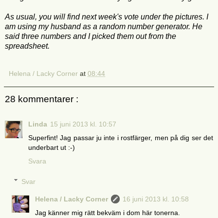
As usual, you will find next week's vote under the pictures. I
am using my husband as a random number generator. He
said three numbers and I picked them out from the
spreadsheet.
Helena / Lacky Corner
at
08:44
28 kommentarer :
Linda
15 juni 2013 kl. 10:57
Superfint! Jag passar ju inte i rostfärger, men på dig ser det
underbart ut :-)
Svara
Svar
Helena / Lacky Corner
16 juni 2013 kl. 10:58
Jag känner mig rätt bekväm i dom här tonerna.