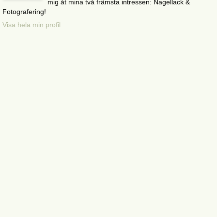
mig åt mina två främsta intressen: Nagellack &
Fotografering!
Visa hela min profil