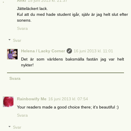
Anki
15 juni 2013 kl. 21:37
Jätteläckert lack.
Kul att du med hade student igår, själv är jag helt slut efter
sonens.
Svara
Svar
Helena / Lacky Corner
16 juni 2013 kl. 11:01
Det är som världens baksmälla fastän jag var helt
nykter!
Svara
Rainbowify Me
16 juni 2013 kl. 07:54
Your readers made a good choice there; it's beautiful :)
Svara
Svar