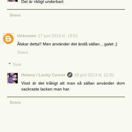
Det är riktigt underbart.
Svara
Unknown
17 juni 2013 kl. 19:51
Älskar detta!! Men använder det ändå sällan....galet ;)
Svara
Svar
Helena / Lacky Corner
18 juni 2013 kl. 12:01
Visst är det tråkigt att man så sällan använder dom
vackraste lacken man har.
Svara