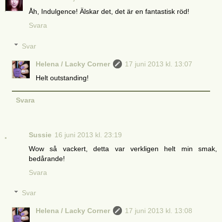
Åh, Indulgence! Älskar det, det är en fantastisk röd!
Svara
Svar
Helena / Lacky Corner
17 juni 2013 kl. 13:07
Helt outstanding!
Svara
Sussie
16 juni 2013 kl. 23:19
Wow så vackert, detta var verkligen helt min smak,
bedårande!
Svara
Svar
Helena / Lacky Corner
17 juni 2013 kl. 13:08