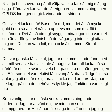
Ni är ju helt suveräna på att välja vackra lack åt mig må jag
säga. Förra veckan var det återigen en tät omröstning, men
OPI DS Indulgence gick vinnande ur striden.
Och vilket lack det är! Basen är röd, men det är så mycket
guld i den så att det nästan upplevs mer som rostrött i
slutänden. Det är så otroligt snyggt i mina ögon och vad det
sen än är för typ av finish på det vågar jag inte riktigt uttala
mig om. Det kan vara foil, men också shimmer. Strunt
samma!
Det var ganska lättlackat, jag har nu kommit underfund med
att mitt senaste baslack inte är något vidare att lacka på så
därför är det lite svårt att veta hur pass bra det här egentligen
är. Eftersom det var relativt lätt ovanpå Nubars Ridgefiller så
antar jag att det är riktigt bra att lacka med annars. Jag har
tre lager på och det behövdes tyckte jag. Torktiden var riktigt
bra.
Som vanligt hittar ni nästa veckas omröstning under
bilderna. Jag har använt mig av min man som
slumpgenerator. Alltså han fick säga tre siffror och jag tog