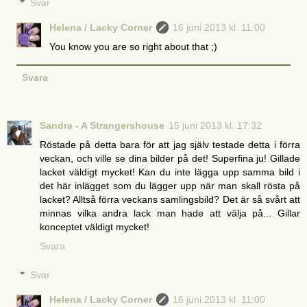
Svar
Helena / Lacky Corner
16 juni 2013 kl. 11:00
You know you are so right about that ;)
Svara
Sandra - A Strangershouse
15 juni 2013 kl. 17:32
Röstade på detta bara för att jag själv testade detta i förra
veckan, och ville se dina bilder på det! Superfina ju! Gillade
lacket väldigt mycket! Kan du inte lägga upp samma bild i
det här inlägget som du lägger upp när man skall rösta på
lacket? Alltså förra veckans samlingsbild? Det är så svårt att
minnas vilka andra lack man hade att välja på... Gillar
konceptet väldigt mycket!
Svara
Svar
Helena / Lacky Corner
16 juni 2013 kl. 11:00