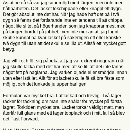
Astatine då så var jag supernöjd med färgen, men inte med
hållbarheten. Det lacket tokchippade efter knappt ett dygn.
Det gör absolut inte det här. När jag hade haft det på i två
dygn så fanns det fortfarande inte en tendens till att chippa,
något lite slitet på högerhanden som jag knapprar mest med
på tangentbordet på jobbet, men inte mer än att jag lugnt
skulle kunnat ha kvar lacket på säkerligen ett eller kanske
två dygn till utan att det skulle se illa ut. Alltså ett mycket gott
betyg.
Jag vill i och för sig påpeka att jag var extremt noggrann när
jag skulle lacka med det här med att se till att det inte fanns
något fett på naglarna. Jag varken oljade eller smörjde innan
utan efter istället. Allt för att lacket skulle få så bra fäste som
möjligt och det funkade ju uppenbarligen.
Formulan var mycket bra. Lättlackad och trevlig. Två lager
räcker för täckning om man inte snålar för mycket på första
lagret. Torktiden mycket bra. Lacket torkar väldigt matt, men
återfår full glans med ett lager topplack och i mitt fall så blev
det Fast Forward.