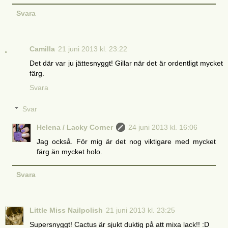
Svara
Camilla
21 juni 2013 kl. 23:22
Det där var ju jättesnyggt! Gillar när det är ordentligt mycket
färg.
Svara
Svar
Helena / Lacky Corner
24 juni 2013 kl. 16:06
Jag också. För mig är det nog viktigare med mycket
färg än mycket holo.
Svara
Little Miss Nailpolish
21 juni 2013 kl. 23:25
Supersnyggt! Cactus är sjukt duktig på att mixa lack!! :D