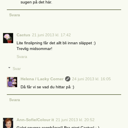
sugen på det här.
Svara
Cactus
21 juni 2013 kl. 17:42
Lite finslipning får det allt bli innan släppet :)
Trevlig midsommar!
Svara
Svar
Helena / Lacky Corner
24 juni 2013 kl. 16:05
Då får vi se vad du hittar på :)
Svara
Ann-Sofie/Colour it
21 juni 2013 kl. 20:52
Galet snygga regnbågar!! Bra gjort Cactus! :-)