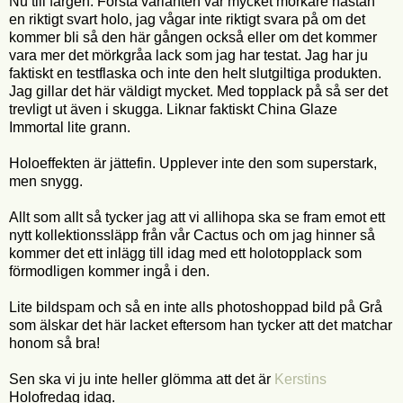
Nu till färgen. Första varianten var mycket mörkare nästan
en riktigt svart holo, jag vågar inte riktigt svara på om det
kommer bli så den här gången också eller om det kommer
vara mer det mörkgråa lack som jag har testat. Jag har ju
faktiskt en testflaska och inte den helt slutgiltiga produkten.
Jag gillar det här väldigt mycket. Med topplack på så ser det
trevligt ut även i skugga. Liknar faktiskt China Glaze
Immortal lite grann.
Holoeffekten är jättefin. Upplever inte den som superstark,
men snygg.
Allt som allt så tycker jag att vi allihopa ska se fram emot ett
nytt kollektionssläpp från vår Cactus och om jag hinner så
kommer det ett inlägg till idag med ett holotopplack som
förmodligen kommer ingå i den.
Lite bildspam och så en inte alls photoshoppad bild på Grå
som älskar det här lacket eftersom han tycker att det matchar
honom så bra!
Sen ska vi ju inte heller glömma att det är
Kerstins
Holofredag idag.