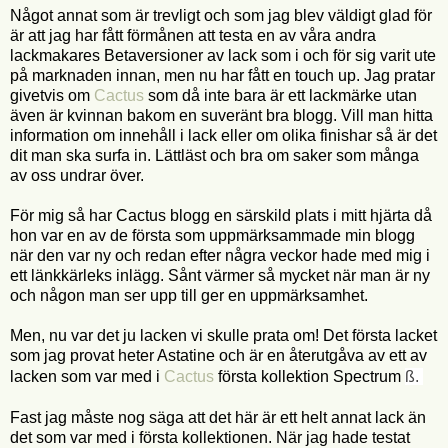
Något annat som är trevligt och som jag blev väldigt glad för
är att jag har fått förmånen att testa en av våra andra
lackmakares Betaversioner av lack som i och för sig varit ute
på marknaden innan, men nu har fått en touch up. Jag pratar
givetvis om
Cactus
som då inte bara är ett lackmärke utan
även är kvinnan bakom en suveränt bra blogg. Vill man hitta
information om innehåll i lack eller om olika finishar så är det
dit man ska surfa in. Lättläst och bra om saker som många
av oss undrar över.
För mig så har Cactus blogg en särskild plats i mitt hjärta då
hon var en av de första som uppmärksammade min blogg
när den var ny och redan efter några veckor hade med mig i
ett länkkärleks inlägg. Sånt värmer så mycket när man är ny
och någon man ser upp till ger en uppmärksamhet.
Men, nu var det ju lacken vi skulle prata om! Det första lacket
som jag provat heter Astatine och är en återutgåva av ett av
lacken som var med i
Cactus
första kollektion Spectrum
ß.
Fast jag måste nog säga att det här är ett helt annat lack än
det som var med i första kollektionen. När jag hade testat