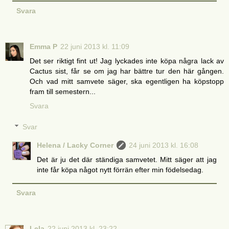
Svara
Emma P
22 juni 2013 kl. 11:09
Det ser riktigt fint ut! Jag lyckades inte köpa några lack av
Cactus sist, får se om jag har bättre tur den här gången.
Och vad mitt samvete säger, ska egentligen ha köpstopp
fram till semestern...
Svara
Svar
Helena / Lacky Corner
24 juni 2013 kl. 16:08
Det är ju det där ständiga samvetet. Mitt säger att jag
inte får köpa något nytt förrän efter min födelsedag.
Svara
Lela
22 juni 2013 kl. 23:22