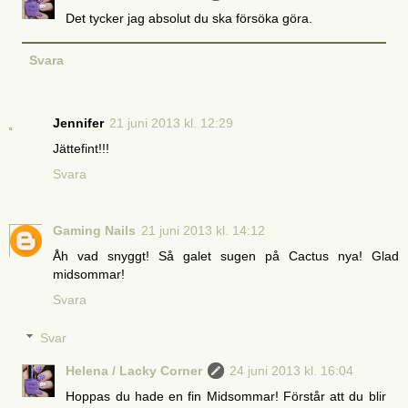
Det tycker jag absolut du ska försöka göra.
Svara
Jennifer
21 juni 2013 kl. 12:29
Jättefint!!!
Svara
Gaming Nails
21 juni 2013 kl. 14:12
Åh vad snyggt! Så galet sugen på Cactus nya! Glad
midsommar!
Svara
Svar
Helena / Lacky Corner
24 juni 2013 kl. 16:04
Hoppas du hade en fin Midsommar! Förstår att du blir