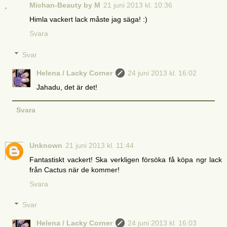
Michan-Beauty by M
21 juni 2013 kl. 10:36
Himla vackert lack måste jag säga! :)
Svara
Svar
Helena / Lacky Corner
24 juni 2013 kl. 16:02
Jahadu, det är det!
Svara
Unknown
21 juni 2013 kl. 11:44
Fantastiskt vackert! Ska verkligen försöka få köpa ngr lack
från Cactus när de kommer!
Svara
Svar
Helena / Lacky Corner
24 juni 2013 kl. 16:03