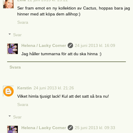
Ser fram emot en ny kollektion av Cactus, hoppas bara jag
hinner med att köpa dem allihop:)
Svara
Svar
Helena / Lacky Corner
24 juni 2013 kl. 16:09
Jag håller tummarna för att du ska hinna :)
Svara
Kerstin
24 juni 2013 kl. 21:26
Vilket himla tjusigt lack! Kul att det satt så bra nu!
Svara
Svar
Helena / Lacky Corner
25 juni 2013 kl. 09:33