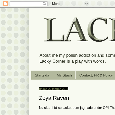
About me my polish addiction and some
Lacky Corner is a play with words.
Startsida
My Stash
Contact, PR & Policy
tisdag 29 januari 2013
Zoya Raven
Nu ska ni få se lacket som jag hade under OPI The 