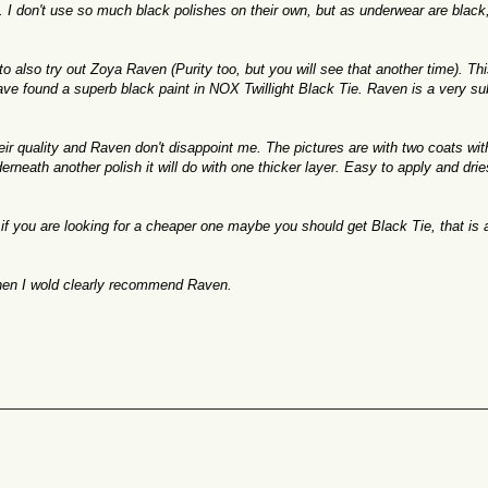
.
I don't use
so much
black polishes on their own
,
but
as
underwear
are
black
to also
try out
Zoya
Raven (
Purity
too,
but
you will see
that another time
).
Thi
ave found
a superb
black paint
in
NOX
Twillight
Black Tie
.
Raven
is a very
su
eir quality and
Raven
do
n'
t disappoint me
.
The pictures
are
with
two coats
wit
derneath another polish it will do with one thicker layer
.
Easy to apply
and drie
if
you are
looking for
a cheaper one maybe you should
get
Black Tie
, that is 
then I wold
clearly
recommend
Raven
.