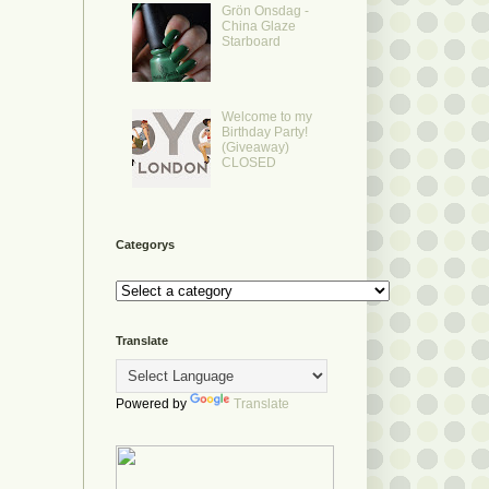
Grön Onsdag -
China Glaze
Starboard
Welcome to my
Birthday Party!
(Giveaway)
CLOSED
Categorys
Translate
Powered by
Translate