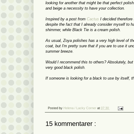
looking for another that might be that perfect polish
and beige
a necessity
to have your
collection.
Inspired by
a post
from
Cactus
I decided
therefore
despite the fact
that I already
consider myself to
h
shimmer
, while
Black Tie
is a
cream polish
.
As usual,
Zoya
polishes has
a very
high level of
th
coat
, but I'm pretty sure
that if you are to use it un
summer breeze
.
Would I recommend
this
to others?
Absolutely, but
very good black polish.
If someone is looking for a black to use by itself
, 
Posted by
Helena / Lacky Corner
at
07:30
15 kommentarer :