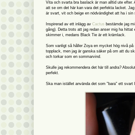
Vita och svarta bra baslack är man alltid ute efter. 
att se om det här kan vara det perfekta lacket. Jag
är svart, vit och beige en nödvändighet att ha i sin
Inspirerad av ett inlägg av
Cactus
bestämde jag mig 
gång). Detta trots att jag redan anser mig ha hittat
skimmer i, medans Black Tie är ett krämlack.
Som vanligt så håller Zoya en mycket hög nivå på s
topplack, men jag är ganska säker på om att du ska 
och torkar som en sommarvind.
Skulle jag rekommendera det här till andra? Absolut,
perfekt.
Ska man istället använda det som "bara" ett svart la