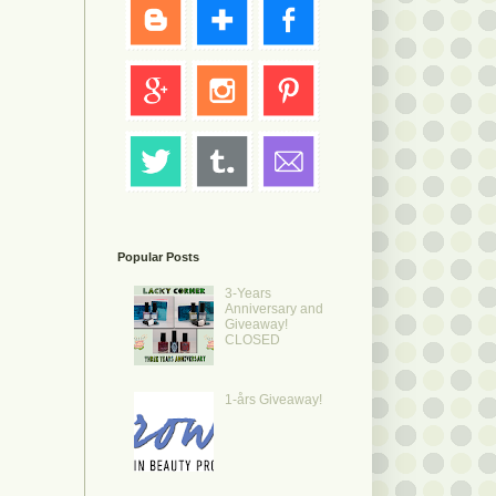
Popular Posts
3-Years
Anniversary and
Giveaway!
CLOSED
1-års Giveaway!