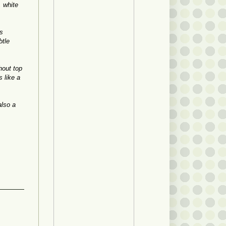
, white
s
btle
hout
top
s
like a
also a