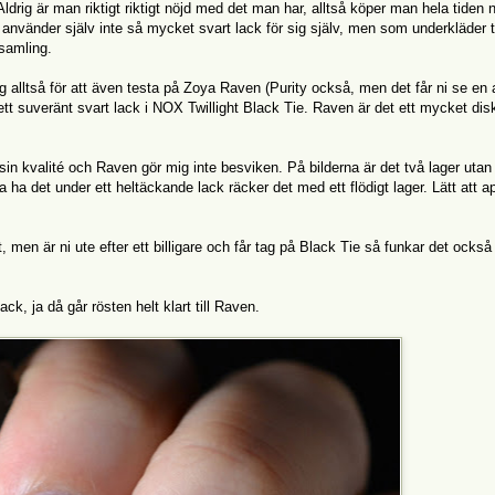
Aldrig är man riktigt riktigt nöjd med det man har, alltså köper man hela tiden 
 använder själv inte så mycket svart lack för sig själv, men som underkläder ti
 samling.
alltså för att även testa på Zoya Raven (Purity också, men det får ni se en
 ett suveränt svart lack i NOX Twillight Black Tie. Raven är det ett mycket dis
in kvalité och Raven gör mig inte besviken. På bilderna är det två lager utan
ha det under ett heltäckande lack räcker det med ett flödigt lager. Lätt att ap
 men är ni ute efter ett billigare och får tag på Black Tie så funkar det också 
ck, ja då går rösten helt klart till Raven.