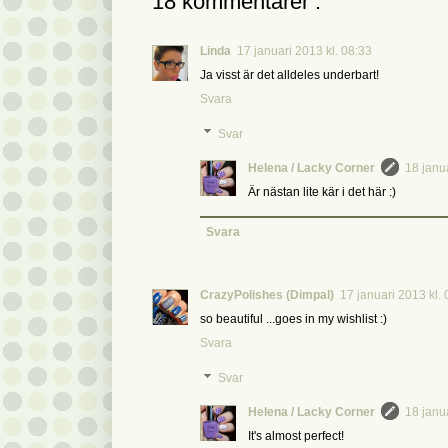
18 kommentarer :
Linda
17 januari 2013 kl. 08:33
Ja visst är det alldeles underbart!
Svara
Svar
Helena / Lacky Corner
18 janu
Är nästan lite kär i det här :)
Svara
CrazyPolishes (Dimpal)
17 januari 2013 kl. 
so beautiful ...goes in my wishlist :)
Svara
Svar
Helena / Lacky Corner
18 janu
It's almost perfect!