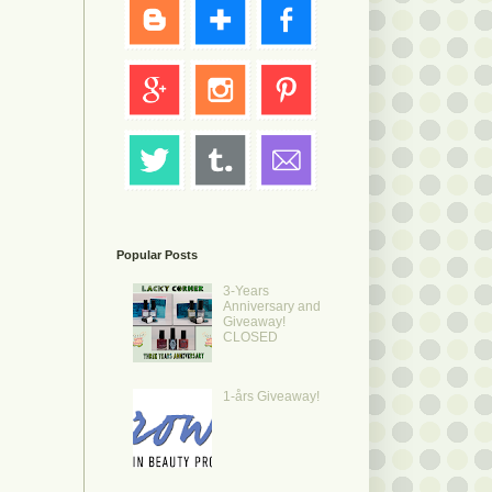
Popular Posts
3-Years
Anniversary and
Giveaway!
CLOSED
1-års Giveaway!