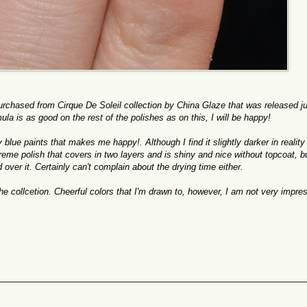
purchased
from Cirque
De Soleil
collection
by
China
Glaze
that was
released
j
ula is
as good on
the
rest
of
the polishes as on this
, I will be
happy!
y
blue
paints that makes me happy!.
Although I
find it
slightly darker
in reality
reme polish
that covers
in two
layers and is
shiny and
nice without
topcoat
, b
d
over it.
Certainly can't
complain about
the drying time
either.
he collcetion.
Cheerful
colors that
I'm drawn to
,
however
, I am
not very
impre