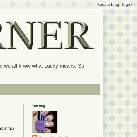
and we all know what Lucky means. So
Om mig
ax innan