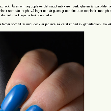
lått lack. Även om jag upplever det något mörkare i verkligheten än på bilderna
ämlack som täcker på två lager och är glansigt och fint utan topplack, men på b
bsolut inte klaga på torktiden heller.
färger som tilltar mig, dock är jag inte så värst impad av glitterlacken i kolle