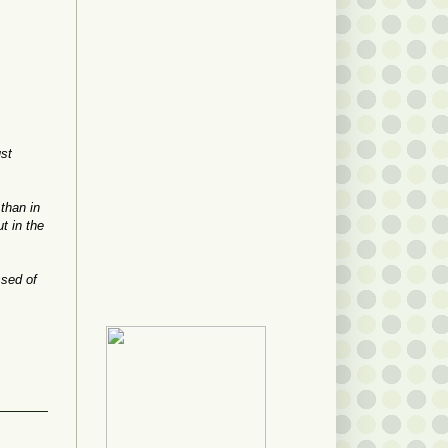
ust
 than
in
ut
in
the
ssed
of