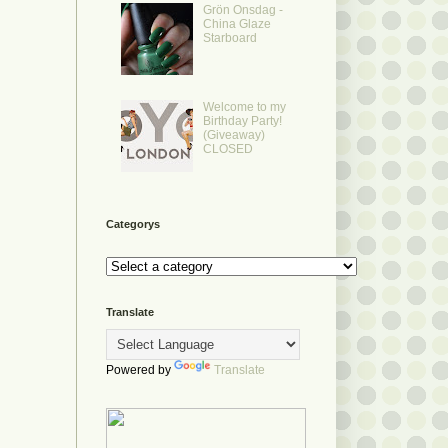
Grön Onsdag -
China Glaze
Starboard
Welcome to my
Birthday Party!
(Giveaway)
CLOSED
Categorys
Translate
Powered by
Translate