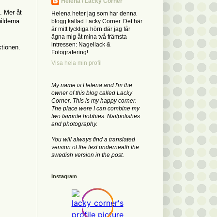
Helena / Lacky Corner
. Mer åt
Helena heter jag som har denna
ilderna
blogg kallad Lacky Corner. Det här
är mitt lyckliga hörn där jag får
ägna mig åt mina två främsta
intressen: Nagellack &
ktionen.
Fotografering!
Visa hela min profil
My name is Helena and I'm the
owner of this blog called Lacky
Corner. This is my happy corner.
The place were I can combine my
two favorite hobbies: Nailpolishes
and photography.
You will always find a translated
version of the text underneath the
swedish version in the post.
Instagram