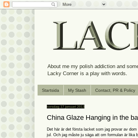
About me my polish addiction and some
Lacky Corner is a play with words.
Startsida
My Stash
Contact, PR & Policy
torsdag 17 januari 2013
China Glaze Hanging in the b
Det här är det första lacket som jag provar av dom
jul. Och jag måste ju säga att om formulan är lika b