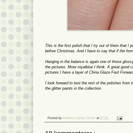
This is
the first
polish
that I
try out
of them
that I 
before Christmas.
And I
have to
say that if the
form
Hanging
in the
balance
is again
one of those
gloss
the pictures.
More
royalblue
I think.
A great
good
c
pictures
I have
a layer of
China
Glaze
Fast Forwar
I look forward
to test
the rest of
the polishes from t
the glitter
paints
in the collection.
Posted by
Helena / Lacky Corner
at
07:30