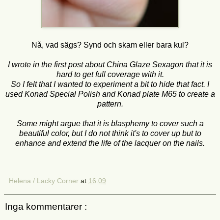
Nå, vad sägs? Synd och skam eller bara kul?
I wrote in
the first post
about
China
Glaze
Sexagon
that it is
hard to get full coverage with it.
So I felt that I wanted to
experiment a bit to hide that fact.
I
used Konad Special Polish and Konad plate M65 to create a
pattern.
Some might argue that
it
is blasphemy to
cover
such a
beautiful
color, but
I
do not think
it's
to cover up
but
to
enhance and
extend the
life of
the lacquer
on the nails.
Helena / Lacky Corner
at
16:09
Inga kommentarer :