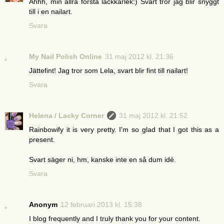
Åhhh, min allra första lackkärlek:) Svart tror jag blir snyggt
till i en nailart.
Svara
My Nail Polish Online
31 maj 2012 kl. 21:36
Jättefint! Jag tror som Lela, svart blir fint till nailart!
Svara
Helena / Lacky Corner
31 maj 2012 kl. 21:52
Rainbowify it is very pretty. I'm so glad that I got this as a
present.
Svart säger ni, hm, kanske inte en så dum idé.
Svara
Anonym
12 februari 2013 kl. 15:38
I blog frequently and I truly thank you for your content.