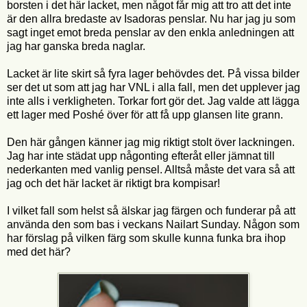
borsten i det här lacket, men något får mig att tro att det inte
är den allra bredaste av Isadoras penslar. Nu har jag ju som
sagt inget emot breda penslar av den enkla anledningen att
jag har ganska breda naglar.
Lacket är lite skirt så fyra lager behövdes det. På vissa bilder
ser det ut som att jag har VNL i alla fall, men det upplever jag
inte alls i verkligheten. Torkar fort gör det. Jag valde att lägga
ett lager med Poshé över för att få upp glansen lite grann.
Den här gången känner jag mig riktigt stolt över lackningen.
Jag har inte städat upp någonting efteråt eller jämnat till
nederkanten med vanlig pensel. Alltså måste det vara så att
jag och det här lacket är riktigt bra kompisar!
I vilket fall som helst så älskar jag färgen och funderar på att
använda den som bas i veckans Nailart Sunday. Någon som
har förslag på vilken färg som skulle kunna funka bra ihop
med det här?