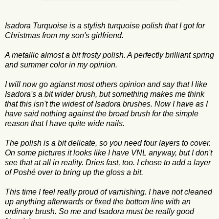
Isadora
Turquoise
is a stylish
turquoise
polish
that I
got for
Christmas
from my
son's
girlfriend.
A metallic
almost
a bit
frosty polish
.
A perfectly
brilliant
spring
and
summer color
in my opinion.
I will now go agianst most others opinion and
say
that I like
Isadora's a bit wider brush
, but something
makes me think
that this isn't
the
widest
of
Isadora
brushes.
Now I have
as I
have said
nothing against the
broad
brush
for the simple
reason
that I have
quite wide
nails.
The polish
is a bit
delicate
, so you need
four layers to cover
.
On some
pictures
it looks
like I have
VNL
anyway,
but
I don't
see that
at all
in reality.
Dries
fast, too
.
I chose to
add
a layer
of
Poshé
over
to bring up the
gloss
a bit.
This time
I feel
really proud of
varnishing
.
I have not
cleaned
up
anything
afterwards or
fixed the bottom line
with
an
ordinary
brush.
So
me and Isadora
must
be really good