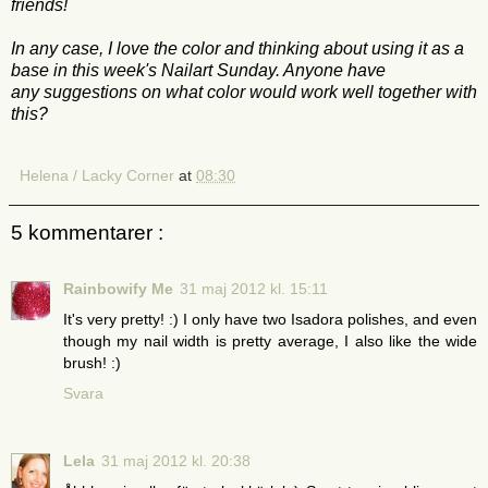
friends!
In
any case
, I love
the color and
thinking about using
it as a
base
in this week's
Nailart
Sunday
.
Anyone have
any
suggestions on
what color
would
work well
together
with
this?
Helena / Lacky Corner
at
08:30
5 kommentarer :
Rainbowify Me
31 maj 2012 kl. 15:11
It's very pretty! :) I only have two Isadora polishes, and even
though my nail width is pretty average, I also like the wide
brush! :)
Svara
Lela
31 maj 2012 kl. 20:38