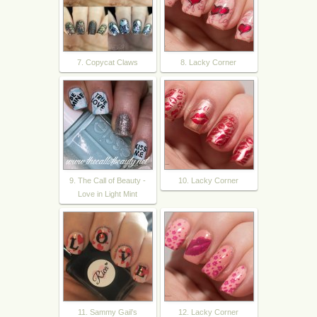
7. Copycat Claws
8. Lacky Corner
9. The Call of Beauty -
10. Lacky Corner
Love in Light Mint
11. Sammy Gail’s
12. Lacky Corner