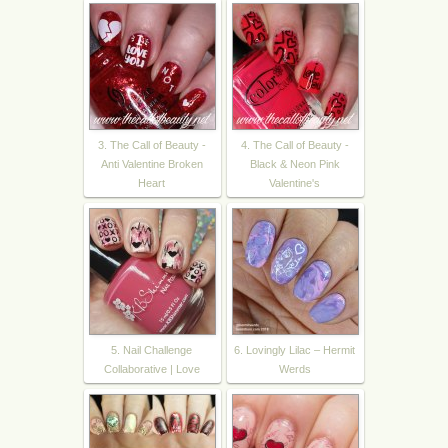
3. The Call of Beauty -
4. The Call of Beauty -
Anti Valentine Broken
Black & Neon Pink
Heart
Valentine's
5. Nail Challenge
6. Lovingly Lilac – Hermit
Collaborative | Love
Werds