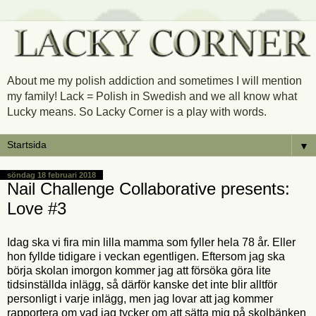
About me my polish addiction and sometimes I will mention
my family! Lack = Polish in Swedish and we all know what
Lucky means. So Lacky Corner is a play with words.
▼
söndag 18 februari 2018
Nail Challenge Collaborative presents:
Love #3
Idag ska vi fira min lilla mamma som fyller hela 78 år. Eller
hon fyllde tidigare i veckan egentligen. Eftersom jag ska
börja skolan imorgon kommer jag att försöka göra lite
tidsinställda inlägg, så därför kanske det inte blir alltför
personligt i varje inlägg, men jag lovar att jag kommer
rapportera om vad jag tycker om att sätta mig på skolbänken