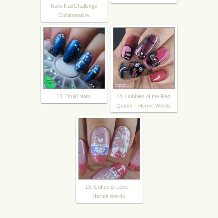
Nails:Nail Challenge
Collaborative
13. Druid Nails
14. Hobbies of the Red
Queen – Hermit Werds
15. Coffee is Love –
Hermit Werds