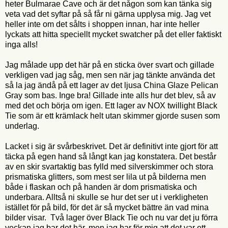
heter Bulmarae Cave och är det någon som kan tänka sig
veta vad det syftar på så får ni gärna upplysa mig. Jag vet
heller inte om det sålts i shoppen innan, har inte heller
lyckats att hitta speciellt mycket swatcher på det eller faktiskt
inga alls!
Jag målade upp det här på en sticka över svart och gillade
verkligen vad jag såg, men sen när jag tänkte använda det
så la jag ändå på ett lager av det ljusa China Glaze Pelican
Gray som bas. Inge bra! Gillade inte alls hur det blev, så av
med det och börja om igen. Ett lager av NOX twillight Black
Tie som är ett krämlack helt utan skimmer gjorde susen som
underlag.
Lacket i sig är svårbeskrivet. Det är definitivt inte gjort för att
täcka på egen hand så långt kan jag konstatera. Det består
av en skir svartaktig bas fylld med silverskimmer och stora
prismatiska glitters, som mest ser lila ut på bilderna men
både i flaskan och på handen är dom prismatiska och
underbara. Alltså ni skulle se hur det ser ut i verkligheten
istället för på bild, för det är så mycket bättre än vad mina
bilder visar. Två lager över Black Tie och nu var det ju förra
veckan jag bar det här, men jag har för mig att det var ett