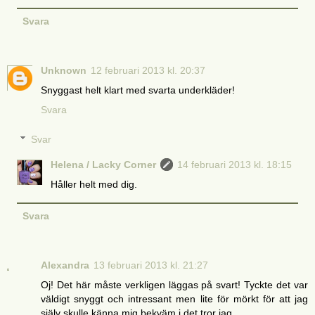
Svara
Unknown
12 februari 2013 kl. 20:37
Snyggast helt klart med svarta underkläder!
Svara
Svar
Helena / Lacky Corner
14 februari 2013 kl. 18:15
Håller helt med dig.
Svara
Alexandra
13 februari 2013 kl. 21:27
Oj! Det här måste verkligen läggas på svart! Tyckte det var
väldigt snyggt och intressant men lite för mörkt för att jag
själv skulle känna mig bekväm i det tror jag.