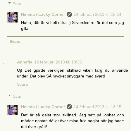
Svar
Helena / Lacky Corner
14 februari 2013 kl. 18:14
Haha, där är vi helt olika :) Silverskimret är det som jag
gillar.
Svara
Annefia
12 februari 2013 kl. 18:36
Oj! Det gjorde verkligen skillnad viken färg du använde
under. Det blev SÅ mycket snyggare med svart!
Svara
Svar
Helena / Lacky Corner
14 februari 2013 kl. 18:15
Det är så galet stor skillnad. Jag satt på jobbet och
mådde nästan dåligt över mina fula naglar när jag hade
det över grått!