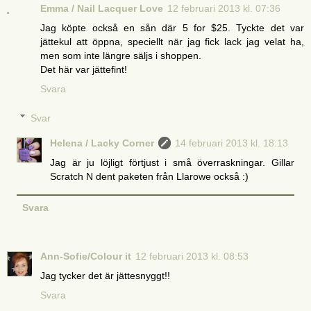
Emma / Nail Lacquer Love
12 februari 2013 kl. 07:36
Jag köpte också en sån där 5 for $25. Tyckte det var
jättekul att öppna, speciellt när jag fick lack jag velat ha,
men som inte längre säljs i shoppen.
Det här var jättefint!
Svara
Svar
Helena / Lacky Corner
14 februari 2013 kl. 18:13
Jag är ju löjligt förtjust i små överraskningar. Gillar
Scratch N dent paketen från Llarowe också :)
Svara
Ann-Sofie/Colour it
12 februari 2013 kl. 08:53
Jag tycker det är jättesnyggt!!
Svara