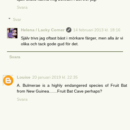
Svara
Svar
Helena / Lacky Corner
14 februari 2013 kl. 18:16
Själv trivs jag oftast bäst i mörkare färger, men alla är vi
olika och tack gode gud för det.
Svara
Louise
20 januari 2019 kl. 22:35
A. Bulmerae is a highly endangered species of Fruit Bat
from New Guinea.......Fruit Bat Cave perhaps?
Svara