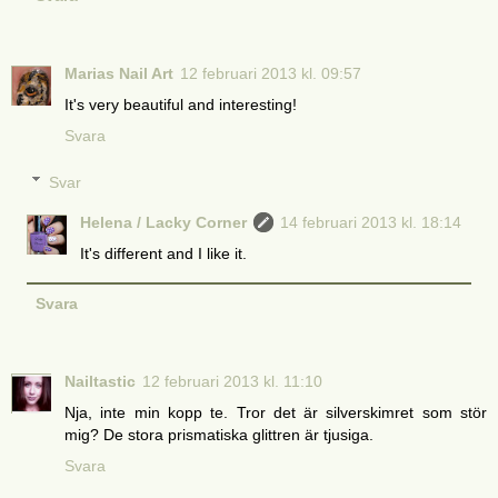
Marias Nail Art
12 februari 2013 kl. 09:57
It's very beautiful and interesting!
Svara
Svar
Helena / Lacky Corner
14 februari 2013 kl. 18:14
It's different and I like it.
Svara
Nailtastic
12 februari 2013 kl. 11:10
Nja, inte min kopp te. Tror det är silverskimret som stör
mig? De stora prismatiska glittren är tjusiga.
Svara