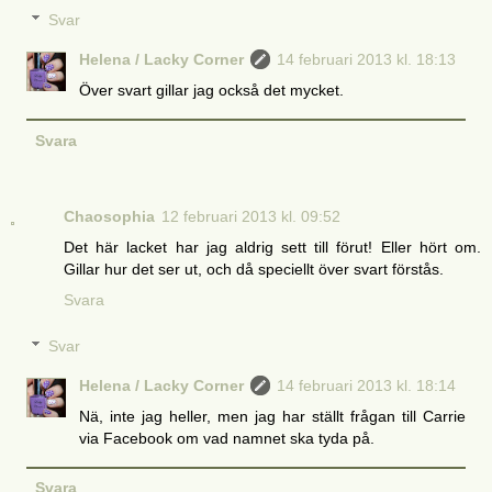
Svar
Helena / Lacky Corner
14 februari 2013 kl. 18:13
Över svart gillar jag också det mycket.
Svara
Chaosophia
12 februari 2013 kl. 09:52
Det här lacket har jag aldrig sett till förut! Eller hört om.
Gillar hur det ser ut, och då speciellt över svart förstås.
Svara
Svar
Helena / Lacky Corner
14 februari 2013 kl. 18:14
Nä, inte jag heller, men jag har ställt frågan till Carrie
via Facebook om vad namnet ska tyda på.
Svara