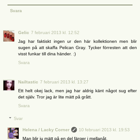
Svara
Gelic
7 februari 2013 kl. 12:52
Jag har faktiskt ingen ur den här kollektionen men blir
sugen på att skaffa Pelican Gray. Tycker förresten att den
visst funkar till dina händer. :)
Svara
Nailtastic
7 februari 2013 kl. 13:27
Ett helt okej lack, men jag har aldrig känt något sug efter
det själv. Tror jag är lite mätt på grått.
Svara
Svar
Helena / Lacky Corner
10 februari 2013 kl. 19:53
Man blir ju mätt på en del färger i mellanåt.