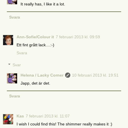
It really has, I like it a lot.
Svara
Ann-Sofie/Colour it
7 februari 2013 kl. 09:59
Ett fint grått lack....:-)
Svara
Svar
Helena / Lacky Corner
10 februari 2013 kl. 19:51
Japp, det är det.
Svara
Kas
7 februari 2013 kl. 11:07
I wish I could find this! The shimmer really makes it :)