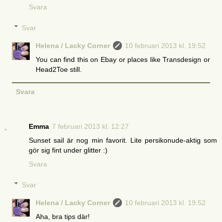
Svara
Svar
Helena / Lacky Corner
10 februari 2013 kl. 19:52
You can find this on Ebay or places like Transdesign or
Head2Toe still.
Svara
Emma
7 februari 2013 kl. 12:27
Sunset sail är nog min favorit. Lite persikonude-aktig som
gör sig fint under glitter :)
Svara
Svar
Helena / Lacky Corner
10 februari 2013 kl. 19:52
Aha, bra tips där!