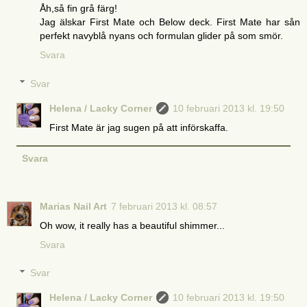
Åh,så fin grå färg!
Jag älskar First Mate och Below deck. First Mate har sån
perfekt navyblå nyans och formulan glider på som smör.
Svara
Svar
Helena / Lacky Corner
10 februari 2013 kl. 19:50
First Mate är jag sugen på att införskaffa.
Svara
Marias Nail Art
7 februari 2013 kl. 08:57
Oh wow, it really has a beautiful shimmer...
Svara
Svar
Helena / Lacky Corner
10 februari 2013 kl. 19:50