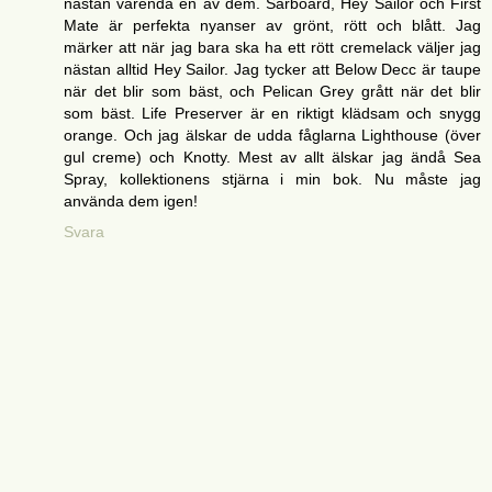
nästan varenda en av dem. Sarboard, Hey Sailor och First
Mate är perfekta nyanser av grönt, rött och blått. Jag
märker att när jag bara ska ha ett rött cremelack väljer jag
nästan alltid Hey Sailor. Jag tycker att Below Decc är taupe
när det blir som bäst, och Pelican Grey grått när det blir
som bäst. Life Preserver är en riktigt klädsam och snygg
orange. Och jag älskar de udda fåglarna Lighthouse (över
gul creme) och Knotty. Mest av allt älskar jag ändå Sea
Spray, kollektionens stjärna i min bok. Nu måste jag
använda dem igen!
Svara