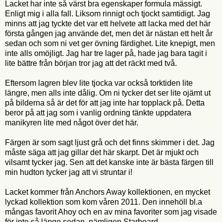
Lacket har inte så värst bra egenskaper formula mässigt.
Enligt mig i alla fall. Liksom rinnigt och tjockt samtidigt. Jag
minns att jag tyckte det var ett helvete att lacka med det här
första gången jag använde det, men det är nästan ett helt år
sedan och som ni vet ger övning färdighet. Lite knepigt, men
inte alls omöjligt. Jag har tre lager på, hade jag bara tagit i
lite bättre från början tror jag att det räckt med två.
Eftersom lagren blev lite tjocka var också torktiden lite
längre, men alls inte dålig. Om ni tycker det ser lite ojämt ut
på bilderna så är det för att jag inte har topplack på. Detta
beror på att jag som i vanlig ordning tänkte uppdatera
manikyren lite med något över det här.
Färgen är som sagt ljust grå och det finns skimmer i det. Jag
måste säga att jag gillar det här skarpt. Det är mjukt och
vilsamt tycker jag. Sen att det kanske inte är bästa färgen till
min hudton tycker jag att vi struntar i!
Lacket kommer från Anchors Away kollektionen, en mycket
lyckad kollektion som kom våren 2011. Den innehöll bl.a
mångas favorit Ahoy och en av mina favoriter som jag visade
för inte så länge sedan, nämligen Starboard.