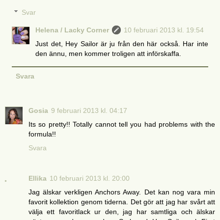
Svar
Helena / Lacky Corner
10 februari 2013 kl. 19:54
Just det, Hey Sailor är ju från den här också. Har inte
den ännu, men kommer troligen att införskaffa.
Svara
Gosia
9 februari 2013 kl. 04:17
Its so pretty!! Totally cannot tell you had problems with the
formula!!
Svara
Ellika
10 februari 2013 kl. 20:00
Jag älskar verkligen Anchors Away. Det kan nog vara min
favorit kollektion genom tiderna. Det gör att jag har svårt att
välja ett favoritlack ur den, jag har samtliga och älskar