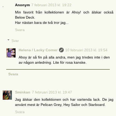
Anonym
7 februari 2013 kl. 19:22
Min favorit från kollektionen är Ahoy! och älskar också
Below Deck.
Har nästan bara de två tror jag...
Svara
Svar
Helena / Lacky Corner
10 februari 2013 kl. 19:54
Ahoy är så fin på alla andra, men jag trivdes inte i den
av någon anledning. Lite för rosa kanske.
Svara
Sminkan
7 februari 2013 kl. 19:47
Jag älskar den kollektionen och har vartenda lack. De jag
använt mest är Pelican Grey, Hey Sailor och Starboard.
Svara