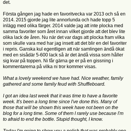
det.
Första gången jag hade en favoritvecka var 2013 och så en
2014. 2015 gjorde jag lite annorlunda och hade topp 5
inlägg med olika färger. 2014 valde jag att inte plocka med
samma favoriter som året innan vilket gjorde att det blev lite
olika lack de åren. Nu när det var dags att plocka fram vilka
som skulle vara med har jag insett att det blir en del favoriter
i repris. Ganska kul egentligen att när samlingen ändå ökat
med en sisådär 5-600 lack så är det ändå vissa som håller
sig kvar på toppen. Ni får gärna ge er på en gissning i
kommentarerna på vilka ni tror kommer visas.
What a lovely weekend we have had. Nice weather, family
gathered and some family feud with Shuffleboard.
I got an idea last week that it was time to have a favorite
week. It's been a long time since I've done this. Many of
those that will be shown this week have not been on the
blog for a long time. Some of them I rarely use because I'm
to afraid to end the bottle. Stupid thought, I know.
Today I'm going to show you a polish that was probably one