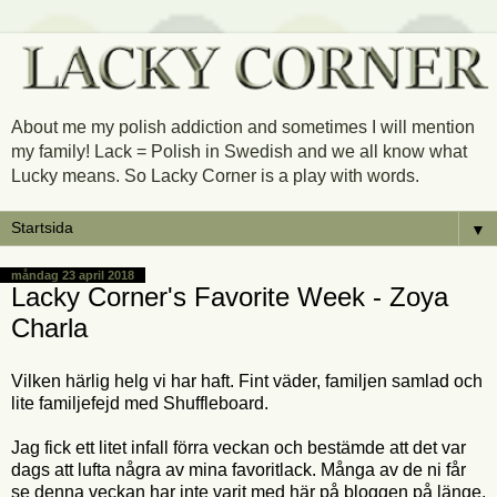
About me my polish addiction and sometimes I will mention
my family! Lack = Polish in Swedish and we all know what
Lucky means. So Lacky Corner is a play with words.
▼
måndag 23 april 2018
Lacky Corner's Favorite Week - Zoya
Charla
Vilken härlig helg vi har haft. Fint väder, familjen samlad och
lite familjefejd med Shuffleboard.
Jag fick ett litet infall förra veckan och bestämde att det var
dags att lufta några av mina favoritlack. Många av de ni får
se denna veckan har inte varit med här på bloggen på länge.