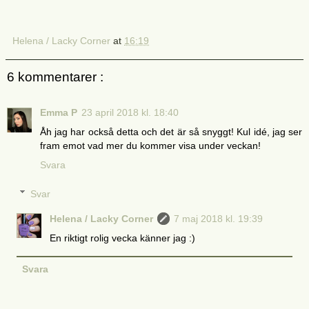
Helena / Lacky Corner
at
16:19
6 kommentarer :
Emma P
23 april 2018 kl. 18:40
Åh jag har också detta och det är så snyggt! Kul idé, jag ser
fram emot vad mer du kommer visa under veckan!
Svara
Svar
Helena / Lacky Corner
7 maj 2018 kl. 19:39
En riktigt rolig vecka känner jag :)
Svara