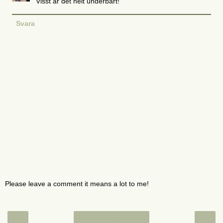
Visst är det helt underbart!
Svara
Please leave a comment it means a lot to me!
‹
›
Startsida