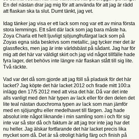
En del nästan drar jag mig för att använda för att jag är rädd
att flaskan ska ta slut. Dumt tänkt, jag vet.
Idag tänker jag visa er ett lack som nog var ett av mina första
stora lemmings. Ett sånt där lack som jag bara måste ha.
Zoya Charla ett helt ljuvligt sjöjungfrufärgat lack som på
Zoyas egna sida beskrivs som metallic, jag tycker mer det är
glassflecks, men jag är inte världsbäst på sådant. Jag har för
mig att det här var väldigt skirt och jag vid något tillfälle hade
fyra lager, det behövs inte längre när flaskan stått till sig lite.
Två räckte.
Vad var det då som gjorde att jag föll så pladask för det här
lacket? Jag köpte det här lacket 2012 och firade mitt 100:a
inlägg den 17/5 2012 med att visa det här. Då var det inte
alls vanligt med den här typen av lack eller för den delen det
lite teal nästan duochroma typen av lack som man jämför
med en sjöjungfru eller medelhavet till färgen. Jag hade
absolut inte något liknande i min samling som i och för sig
inte var så stor då och faktum är att jag tror inte jag har det
nu heller. Jag älskar fortfarande det här lacket precis lika
mycket som då. Det är så otroligt härlig färg och finish på