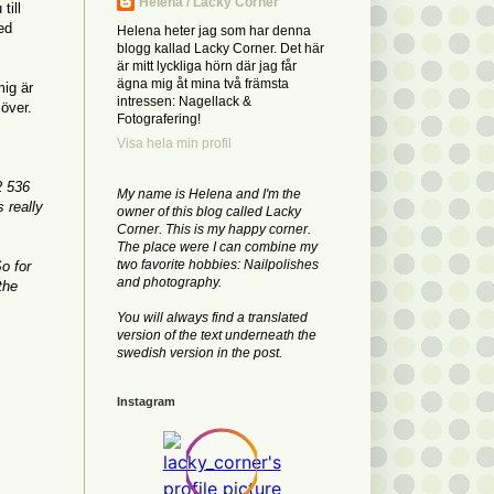
Helena / Lacky Corner
till
ed
Helena heter jag som har denna
blogg kallad Lacky Corner. Det här
är mitt lyckliga hörn där jag får
ägna mig åt mina två främsta
mig är
intressen: Nagellack &
 över.
Fotografering!
Visa hela min profil
2 536
My name is Helena and I'm the
 really
owner of this blog called Lacky
Corner. This is my happy corner.
The place were I can combine my
two favorite hobbies: Nailpolishes
So for
and photography.
the
You will always find a translated
version of the text underneath the
swedish version in the post.
Instagram