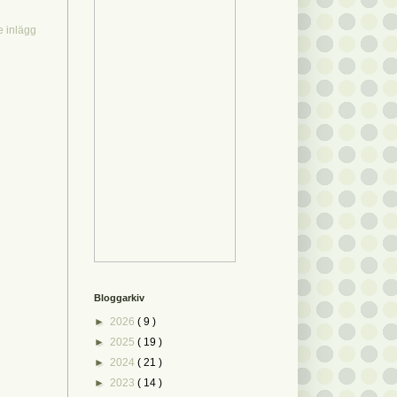
e inlägg
Bloggarkiv
►
2026
( 9 )
►
2025
( 19 )
►
2024
( 21 )
►
2023
( 14 )