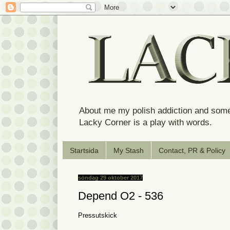
About me my polish addiction and some
Lacky Corner is a play with words.
Startsida
My Stash
Contact, PR & Policy
söndag 29 oktober 2017
Depend O2 - 536
Pressutskick