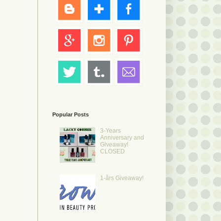
Popular Posts
3-Years
Anniversary and
Giveaway!
CLOSED
1-års Giveaway!