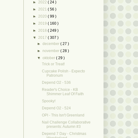
►
2022
( 24 )
►
2021
( 56 )
►
2020
( 99 )
►
2019
( 160 )
►
2018
( 249 )
▼
2017
( 307 )
►
december
( 27 )
►
november
( 28 )
▼
oktober
( 29 )
Trick or Treat!
Cupcake Polish - Expecto
Patronum
Depend O2 - 536
Reader's Choice - KB
Shimmer Leaf Of Faith
Spooky!
Depend O2 - 524
OPI - This Isn't Greenland
Nail Challenge Collaborative
presents: Autumn #3
Depend 7 Day - Christmas