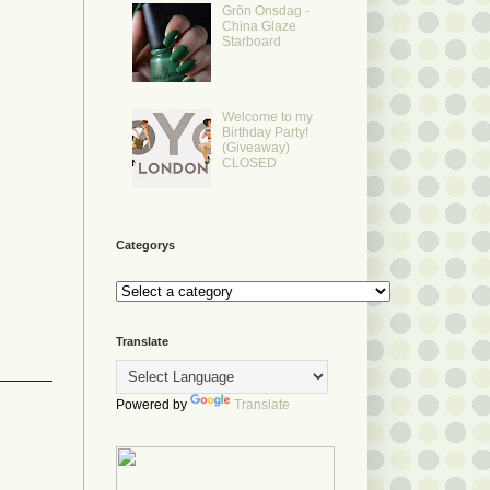
Grön Onsdag -
China Glaze
Starboard
Welcome to my
Birthday Party!
(Giveaway)
CLOSED
Categorys
Translate
Powered by
Translate