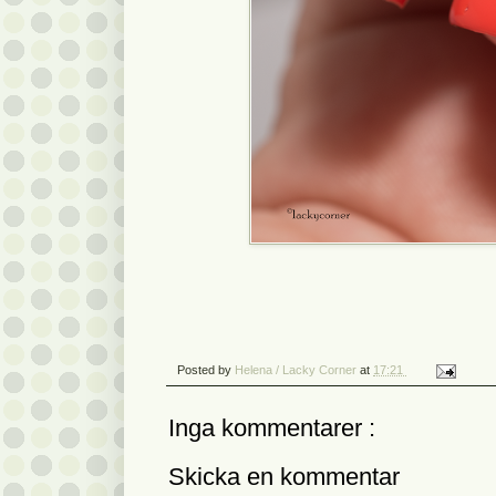
Posted by
Helena / Lacky Corner
at
17:21
Inga kommentarer :
Skicka en kommentar