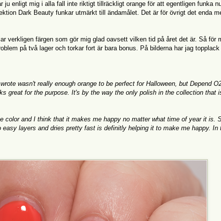
ligt mig i alla fall inte riktigt tillräckligt orange för att egentligen funka nu 
tion Dark Beauty funkar utmärkt till ändamålet. Det är för övrigt det enda m
lar verkligen färgen som gör mig glad oavsett vilken tid på året det är. Så för 
oblem på två lager och torkar fort är bara bonus. På bilderna har jag topplack
 wrote wasn't really enough orange to be perfect for Halloween, but Depend O
 great for the purpose. It's by the way the only polish in the collection that is
the color and I think that it makes me happy no matter what time of year it is. 
o easy layers and dries pretty fast is definitly helping it to make me happy. In 