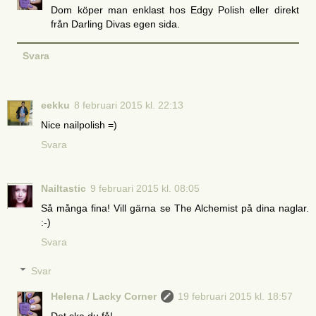
Dom köper man enklast hos Edgy Polish eller direkt
från Darling Divas egen sida.
Svara
eekku
8 februari 2015 kl. 22:13
Nice nailpolish =)
Svara
Nailtastic
9 februari 2015 kl. 08:05
Så många fina! Vill gärna se The Alchemist på dina naglar.
:-)
Svara
Svar
Helena / Lacky Corner
19 februari 2015 kl. 18:57