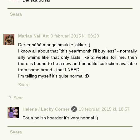
Det ska du få!
Svara
Marias Nail Art
9 februari 2015 kl. 09:20
Der er sååå mange smukke lakker :)
I know all about that "this year/month I'll buy less" - normally
silly whims like that only lasts like 2 weeks for me, then
there is bound to be a new and beautiful collection available
from some brand - that I NEED.
I'm telling myself it's quite normal :D
Svara
Svar
Helena / Lacky Corner
19 februari 2015 kl. 18:57
For a polish hoarder it's very normal :)
Svara