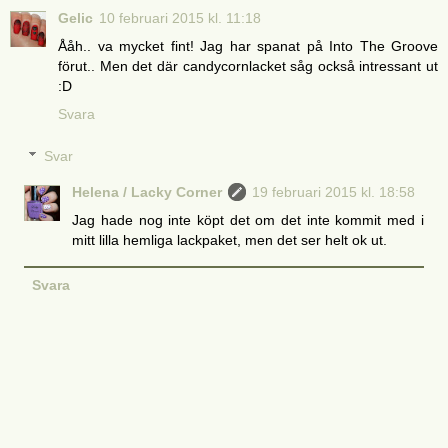
Gelic
10 februari 2015 kl. 11:18
Ååh.. va mycket fint! Jag har spanat på Into The Groove
förut.. Men det där candycornlacket såg också intressant ut
:D
Svara
Svar
Helena / Lacky Corner
19 februari 2015 kl. 18:58
Jag hade nog inte köpt det om det inte kommit med i
mitt lilla hemliga lackpaket, men det ser helt ok ut.
Svara