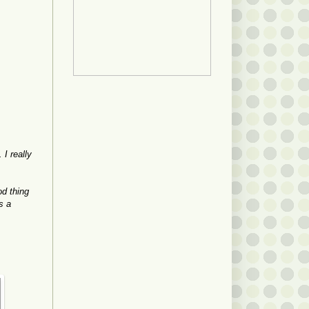
 I really
od thing
s a