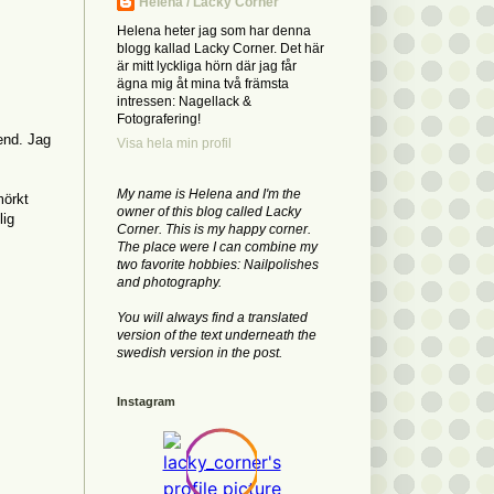
Helena / Lacky Corner
Helena heter jag som har denna
blogg kallad Lacky Corner. Det här
är mitt lyckliga hörn där jag får
ägna mig åt mina två främsta
intressen: Nagellack &
Fotografering!
pend. Jag
Visa hela min profil
My name is Helena and I'm the
mörkt
owner of this blog called Lacky
lig
Corner. This is my happy corner.
The place were I can combine my
two favorite hobbies: Nailpolishes
and photography.
You will always find a translated
version of the text underneath the
swedish version in the post.
Instagram