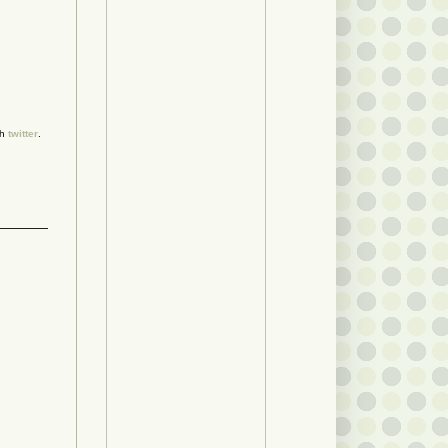
gh
twitter
.