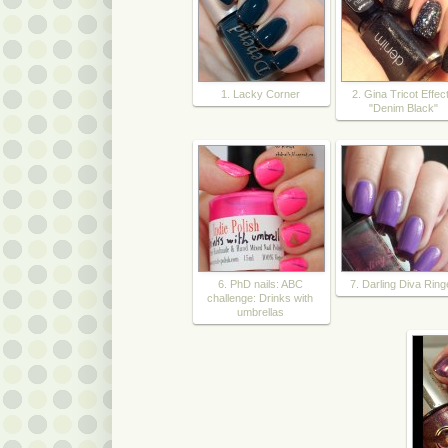
1. Lacky Corner
2. Gina Tricot Effec
"Denim Black"
6. PhD nails: ABC
7. Darling Diva Ring
challenge: Drinks with
umbrellas