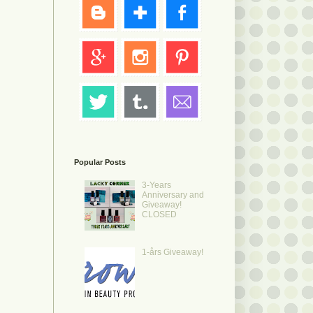
Popular Posts
3-Years
Anniversary and
Giveaway!
CLOSED
1-års Giveaway!