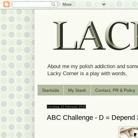
About me my polish addiction and some
Lacky Corner is a play with words.
Startsida
My Stash
Contact, PR & Policy
torsdag 12 februari 2015
ABC Challenge - D = Depend 