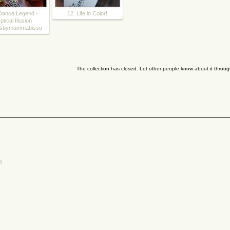
 Dance Legend -
12. Life in Color!
ptical Illusion
lsbymammabisso
The collection has closed. Let other people know about it throu
6