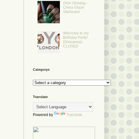
Grön Onsdag -
China Glaze
Starboard
Welcome to my
Birthday Party!
(Giveaway)
CLOSED
Categorys
Translate
Powered by
Translate