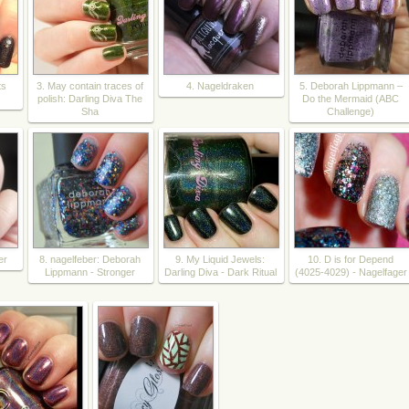
ts
3. May contain traces of
4. Nageldraken
5. Deborah Lippmann –
polish: Darling Diva The
Do the Mermaid (ABC
Sha
Challenge)
er
8. nagelfeber: Deborah
9. My Liquid Jewels:
10. D is for Depend
Lippmann - Stronger
Darling Diva - Dark Ritual
(4025-4029) - Nagelfager