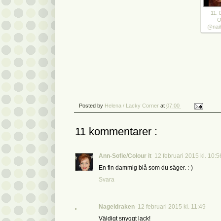
11.
O
@nai
Posted by
Helena / Lacky Corner
at
07:00
11 kommentarer :
Ann-Sofie/Colour it
12 februari 2015 kl. 10:5
En fin dammig blå som du säger. :-)
Svara
Nageldraken
12 februari 2015 kl. 11:49
Väldigt snyggt lack!