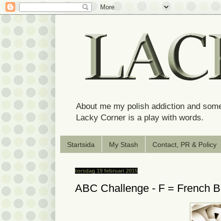
About me my polish addiction and some
Lacky Corner is a play with words.
Startsida
My Stash
Contact, PR & Policy
torsdag 19 februari 2015
ABC Challenge - F = French B