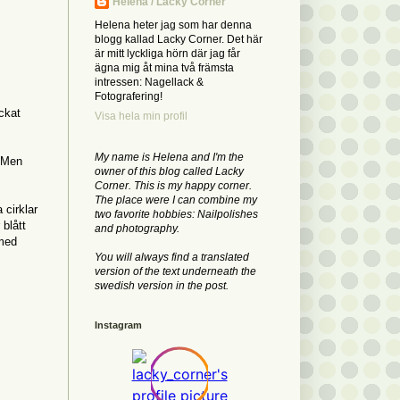
Helena / Lacky Corner
Helena heter jag som har denna
blogg kallad Lacky Corner. Det här
är mitt lyckliga hörn där jag får
ägna mig åt mina två främsta
intressen: Nagellack &
Fotografering!
ckat
Visa hela min profil
My name is Helena and I'm the
. Men
owner of this blog called Lacky
Corner. This is my happy corner.
The place were I can combine my
 cirklar
two favorite hobbies: Nailpolishes
 blått
and photography.
 med
You will always find a translated
version of the text underneath the
swedish version in the post.
Instagram