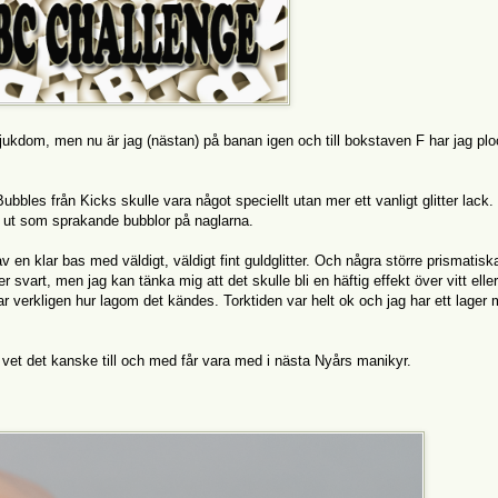
sjukdom, men nu är jag (nästan) på banan igen och till bokstaven F har jag plo
Bubbles från Kicks skulle vara något speciellt utan mer ett vanligt glitter lack
ser ut som sprakande bubblor på naglarna.
en klar bas med väldigt, väldigt fint guldglitter. Och några större prismatiska
 svart, men jag kan tänka mig att det skulle bli en häftig effekt över vitt eller
lar verkligen hur lagom det kändes. Torktiden var helt ok och jag har ett lager
vet det kanske till och med får vara med i nästa Nyårs manikyr.