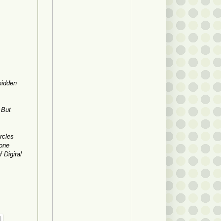
hidden
 But
rcles
 one
 Digital