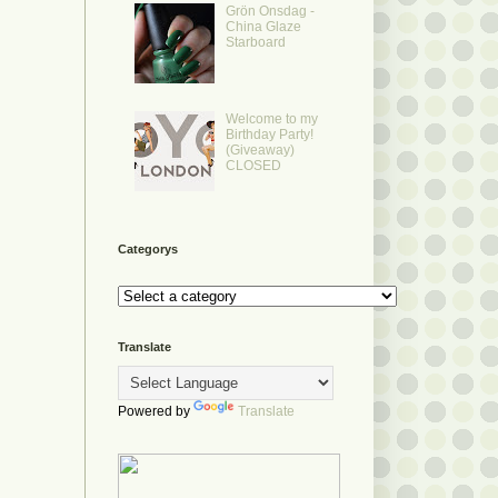
Grön Onsdag -
China Glaze
Starboard
Welcome to my
Birthday Party!
(Giveaway)
CLOSED
Categorys
Translate
Powered by
Translate