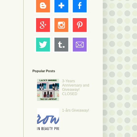
Popular Posts
3-Years
Anniversary and
Giveaway!
CLOSED
1-års Giveaway!