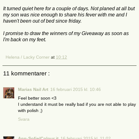
It turned quiet here for a couple of days. Not planed at all but
my son was nice enough to share his fever with me and I
haven't been out of bed since friday.
I promise to draw the winners of my Giveaway as soon as
I'm back on my feet.
Helena / Lacky Corner
at
10:12
11 kommentarer :
Marias Nail Art
16 februari 2015 kl. 10:46
Feel better soon <3
I understand it must be really bad if you are not able to play
with polish ;)
Svara
Ann-Sofie/Colour it
16 februari 2015 kl. 11:02