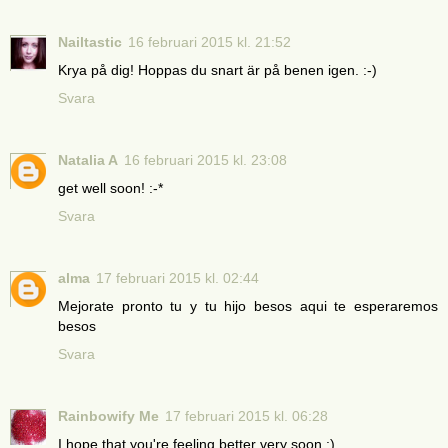
Nailtastic
16 februari 2015 kl. 21:52
Krya på dig! Hoppas du snart är på benen igen. :-)
Svara
Natalia A
16 februari 2015 kl. 23:08
get well soon! :-*
Svara
alma
17 februari 2015 kl. 02:44
Mejorate pronto tu y tu hijo besos aqui te esperaremos
besos
Svara
Rainbowify Me
17 februari 2015 kl. 06:28
I hope that you're feeling better very soon :)