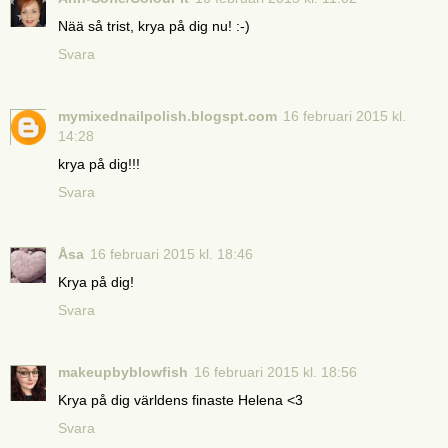
Nää så trist, krya på dig nu! :-)
Svara
mymixednailpolish.blogspt.com
16 februari 2015 kl.
14:28
krya på dig!!!
Svara
Åsa
16 februari 2015 kl. 18:46
Krya på dig!
Svara
makeupbyblowfish
16 februari 2015 kl. 18:56
Krya på dig världens finaste Helena <3
Svara