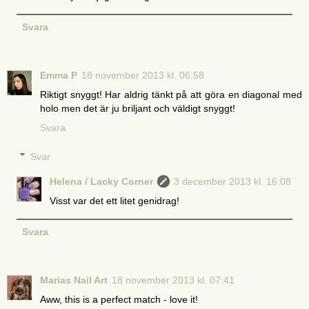
Svara
Emma P
18 november 2013 kl. 06:58
Riktigt snyggt! Har aldrig tänkt på att göra en diagonal med
holo men det är ju briljant och väldigt snyggt!
Svara
Svar
Helena / Lacky Corner
3 december 2013 kl. 16:08
Visst var det ett litet genidrag!
Svara
Marias Nail Art
18 november 2013 kl. 07:41
Aww, this is a perfect match - love it!