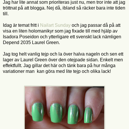
Jag har lite annat som prioriteras just nu, men tror inte att jag
tröttnat på att blogga. Nej då, ibland så räcker bara inte tiden
till.
Idag är temat fritt i
Nailart Sunday
och jag passar då på att
visa en liten holomanikyr som jag fixade till med hjälp av
Isadora Poseidon och ytterligare ett svenskt lack nämligen
Depend 2035 Laurel Green.
Jag tog helt vanlig tejp och la över halva nageln och sen ett
lager av Laurel Green över den otejpade sidan. Enkelt men
effektfullt. Jag gillar det här och tänk bara på hur många
variationer man kan göra med lite tejp och olika lack!