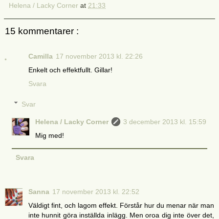
Helena / Lacky Corner
at
21:33
15 kommentarer :
Camilla
17 november 2013 kl. 22:26
Enkelt och effektfullt. Gillar!
Svara
Svar
Helena / Lacky Corner
3 december 2013 kl. 15:59
Mig med!
Svara
Sanna
17 november 2013 kl. 22:52
Väldigt fint, och lagom effekt. Förstår hur du menar när man
inte hunnit göra inställda inlägg. Men oroa dig inte över det,