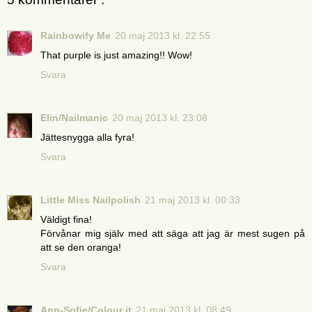
Rainbowify Me
20 maj 2013 kl. 22:55
That purple is just amazing!! Wow!
Svara
Elin/Nailmanic
20 maj 2013 kl. 23:08
Jättesnygga alla fyra!
Svara
Little Miss Nailpolish
21 maj 2013 kl. 00:33
Väldigt fina!
Förvånar mig själv med att säga att jag är mest sugen på
att se den oranga!
Svara
Ann-Sofie/Colour it
21 maj 2013 kl. 08:49