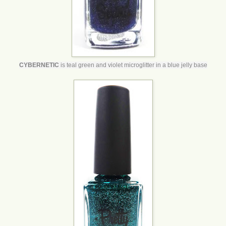
CYBERNETIC
is teal green and violet microglitter in a blue jelly base