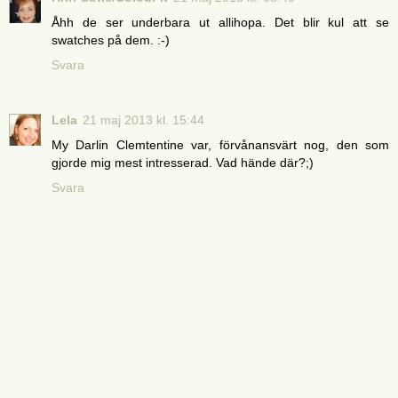
Åhh de ser underbara ut allihopa. Det blir kul att se
swatches på dem. :-)
Svara
Lela
21 maj 2013 kl. 15:44
My Darlin Clemtentine var, förvånansvärt nog, den som
gjorde mig mest intresserad. Vad hände där?;)
Svara