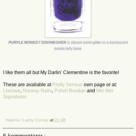
PURPLE MONKEY DISHWASHER
is vibrant violet glitter in a translucent
purple jelly base
I like them all but My Darlin' Clementine is the favorite!
These are available at
Pretty Serious
own page or at:
Llarowe
,
Norway Nails
,
Pshiiit Boutiqe
and
Mei Mei
Signatures
Helena / Lacky Corner
at
21:08
5 kommentarer :