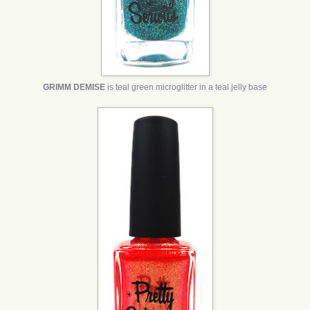
GRIMM DEMISE
is teal green microglitter in a teal jelly base