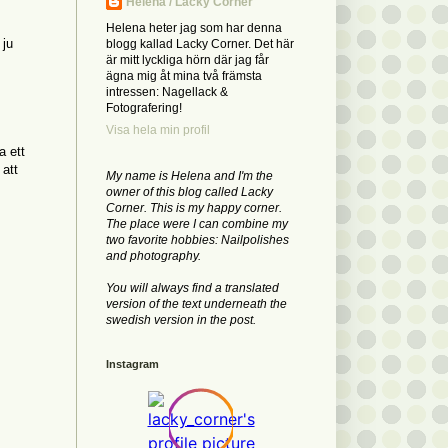
Helena / Lacky Corner
Helena heter jag som har denna
 ju
blogg kallad Lacky Corner. Det här
är mitt lyckliga hörn där jag får
ägna mig åt mina två främsta
intressen: Nagellack &
Fotografering!
Visa hela min profil
a ett
 att
My name is Helena and I'm the
owner of this blog called Lacky
Corner. This is my happy corner.
The place were I can combine my
two favorite hobbies: Nailpolishes
and photography.
You will always find a translated
version of the text underneath the
swedish version in the post.
Instagram