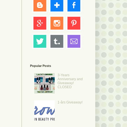
Popular Posts
3-Years
Anniversary and
Giveaway!
CLOSED
1-års Giveaway!