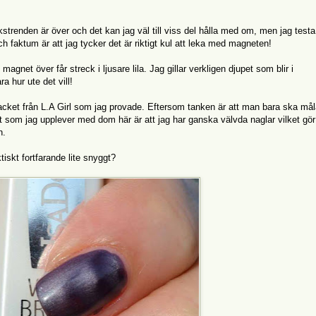
strenden är över och det kan jag väl till viss del hålla med om, men jag testa
och faktum är att jag tycker det är riktigt kul att leka med magneten!
agnet över får streck i ljusare lila. Jag gillar verkligen djupet som blir i
a hur ute det vill!
acket från L.A Girl som jag provade. Eftersom tanken är att man bara ska mål
emet som jag upplever med dom här är att jag har ganska välvda naglar vilket gör
ln.
ktiskt fortfarande lite snyggt?