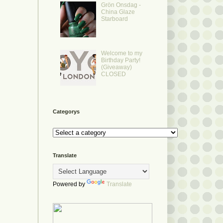
Grön Onsdag -
China Glaze
Starboard
Welcome to my
Birthday Party!
(Giveaway)
CLOSED
Categorys
Translate
Powered by
Translate