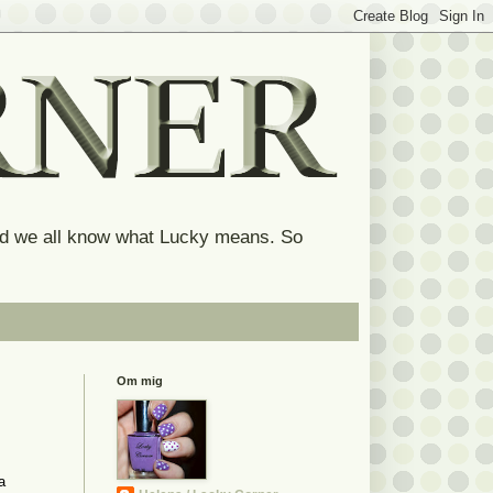
and we all know what Lucky means. So
Om mig
a