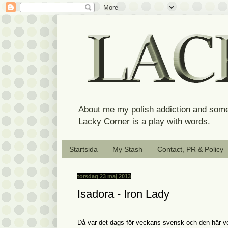
About me my polish addiction and some
Lacky Corner is a play with words.
Startsida
My Stash
Contact, PR & Policy
torsdag 23 maj 2013
Isadora - Iron Lady
Då var det dags för veckans svensk och den här ve