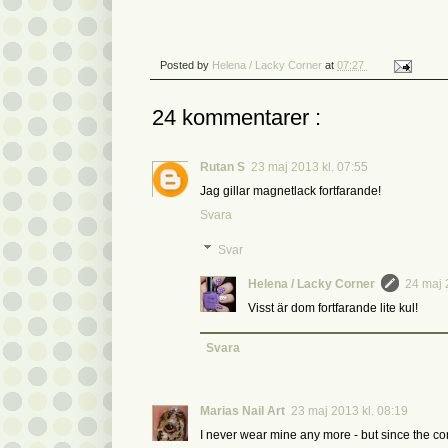
Posted by
Helena / Lacky Corner
at
07:27
24 kommentarer :
Rutan S
23 maj 2013 kl. 07:55
Jag gillar magnetlack fortfarande!
Svara
Svar
Helena / Lacky Corner
24 maj 
Visst är dom fortfarande lite kul!
Svara
Marias Nail Art
23 maj 2013 kl. 08:19
I never wear mine any more - but since the com