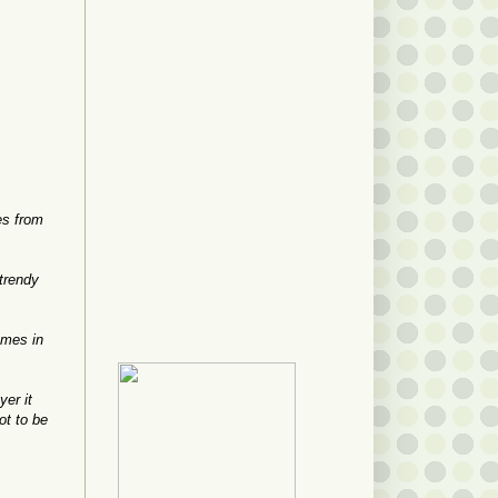
es from
 trendy
omes in
yer it
ot to be