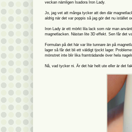
veckan nämligen Isadora Iron Lady.
Jo, jag vet att många tycker att den där magnetlack
aldrig när det var poppis så jag gör det nu istället 
Iron Lady är ett mörkt lila lack som när man använt m
magnetlacken. Nästan lite 3D effekt. Sen får det var
Formulan på det här var lite tunnare än på magnetl
lager så får det bli ett väldigt tjockt lager. Probl
mönstret inte blir lika framträdande över hela nage
Nå, vad tycker ni. Är det här helt ute eller är det fa