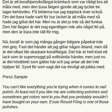
Det är ett korall/persikofärgat krämlack som var riktigt bra att
måla med, men den ljusa färgen gjorde att jag tyckte tre
lager behövdes. På bilderna har jag topplack över också.
Om det bara hade varit för hur lacket är att måla med så
hade jag gillat det här. Men nu är det ju inte så det funkar.
Den här färgen är det nog egentligen inte alls något fel på,
men den är bara inte rätt för mig.
Nä, korall är som jag många gånger tidigare påpekat inte
min grej. Fast det händer att jag gillar någon ibland, men då
är det oftast lite skarpare korallfärgat. Det här är helt klart ett
lack som är supersnyggt på solbrända händer, men just nu
är det höstblekt som gäller här och jag antar att det inte
hjälper till. Synd för som sagt det var trevligt att jobba med.
Press Sample
You can't like everything you're trying when it comes to nail
polish. At least not if you like me are collecting polishes and
sometimes get colors sent to you that you probably wouldn't
have bought on your own. Essie Resort Fling is one of those
polishes.