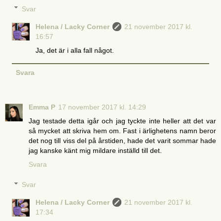
Svar
Helena / Lacky Corner
21 november 2017 kl.
16:57
Ja, det är i alla fall något.
Svara
Emma P
17 november 2017 kl. 14:29
Jag testade detta igår och jag tyckte inte heller att det var
så mycket att skriva hem om. Fast i ärlighetens namn beror
det nog till viss del på årstiden, hade det varit sommar hade
jag kanske känt mig mildare inställd till det.
Svara
Svar
Helena / Lacky Corner
21 november 2017 kl.
17:34