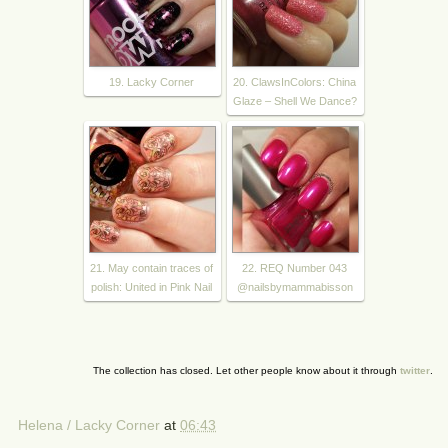
19. Lacky Corner
20. ClawsInColors: China
Glaze – Shell We Dance?
21. May contain traces of
22. REQ Number 043
polish: United in Pink Nail
@nailsbymammabisson
The collection has closed. Let other people know about it through
twitter
.
Helena / Lacky Corner
at
06:43