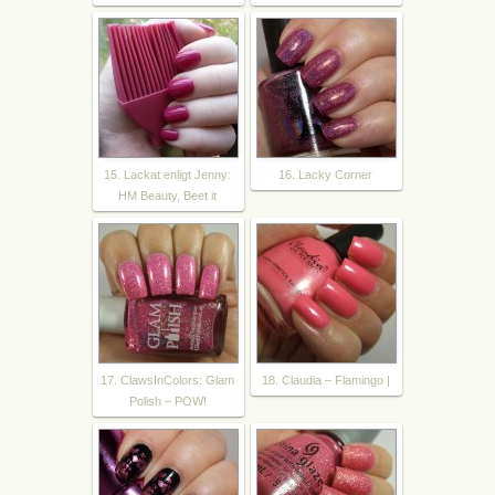
15. Lackat enligt Jenny:
16. Lacky Corner
HM Beauty, Beet it
17. ClawsInColors: Glam
18. Claudia – Flamingo |
Polish – POW!