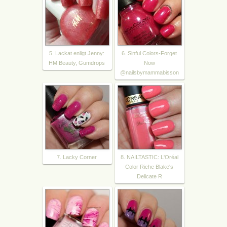
5. Lackat enligt Jenny:
6. Sinful Colors-Forget
HM Beauty, Gumdrops
Now
@nailsbymammabisson
7. Lacky Corner
8. NAILTASTIC: L'Oréal
Color Riche Blake's
Delicate R