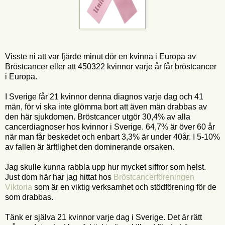
Visste ni att var fjärde minut dör en kvinna i Europa av
Bröstcancer eller att 450322 kvinnor varje år får bröstcancer
i Europa.
I Sverige får 21 kvinnor denna diagnos varje dag och 41
män, för vi ska inte glömma bort att även män drabbas av
den här sjukdomen. Bröstcancer utgör 30,4% av alla
cancerdiagnoser hos kvinnor i Sverige. 64,7% är över 60 år
när man får beskedet och enbart 3,3% är under 40år. I 5-10%
av fallen är ärftlighet den dominerande orsaken.
Jag skulle kunna rabbla upp hur mycket siffror som helst.
Just dom här har jag hittat hos
Bröstcancerföreningen
Viktoria
som är en viktig verksamhet och stödförening för de
som drabbas.
Tänk er själva 21 kvinnor varje dag i Sverige. Det är rätt