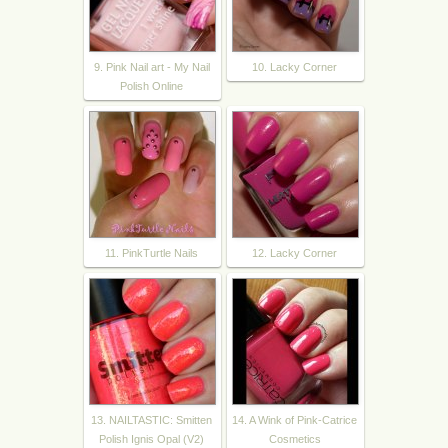
9. Pink Nail art - My Nail
10. Lacky Corner
Polish Online
11. PinkTurtle Nails
12. Lacky Corner
13. NAILTASTIC: Smitten
14. A Wink of Pink-Catrice
Polish Ignis Opal (V2)
Cosmetics