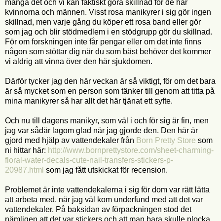
många det och vi kan faktiskt göra skillnad för de här
kvinnorna och männen. Visst rosa manikyrer i sig gör ingen
skillnad, men varje gång du köper ett rosa band eller gör
som jag och blir stödmedlem i en stödgrupp gör du skillnad.
För om forskningen inte får pengar eller om det inte finns
någon som stöttar dig när du som bäst behöver det kommer
vi aldrig att vinna över den här sjukdomen.
Därför tycker jag den här veckan är så viktigt, för om det bara
är så mycket som en person som tänker till genom att titta på
mina manikyrer så har allt det här tjänat ett syfte.
Och nu till dagens manikyr, som väl i och för sig är fin, men
jag var sådär lagom glad när jag gjorde den. Den här är
gjord med hjälp av vattendekaler från
Born Pretty Store
som
ni hittar här:
http://www.bornprettystore.com/sheet-charming-
floral-water-decals-cute-nail-transfers-stickers-p-
20987.html
som jag fått utskickat för recension.
Problemet är inte vattendekalerna i sig för dom var rätt lätta
att arbeta med, när jag väl kom underfund med att det var
vattendekaler. På baksidan av förpackningen stod det
nämligen att det var stickers och att man bara skulle plocka