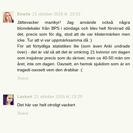
Emelie
21 oktober 2015 kl. 23:02
Jättevacker manikyr! Jag använde också några
blomdekaler från BPS i söndags och blev helt förvirrad då
det, precis som för dig, stod att de var klistermärken men
icke. Tur att vi var uppmärksamma då :)
För att förtydliga statistiken lite (som även Anki undrade
över) - det är väl så att det är omkring 21 kvinnor om dagen
som insjuknar precis som du skriver, men ca 40-50 män om
året, inte om dagen. Oavsett, en hemsk sjukdom som är en
tragedi oavsett vem den drabbar :(
Svara
Lackert
21 oktober 2015 kl. 23:20
Det här var helt otroligt vackert
Svara