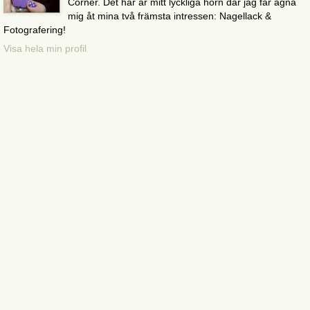
Corner. Det här är mitt lyckliga hörn där jag får ägna
mig åt mina två främsta intressen: Nagellack &
Fotografering!
Visa hela min profil