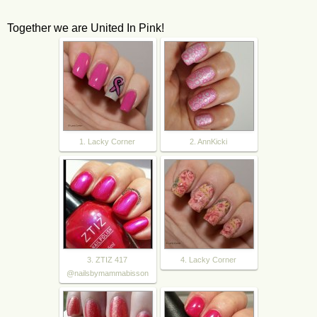
Together we are United In Pink!
1. Lacky Corner
2. AnnKicki
3. ZTIZ 417
4. Lacky Corner
@nailsbymammabisson