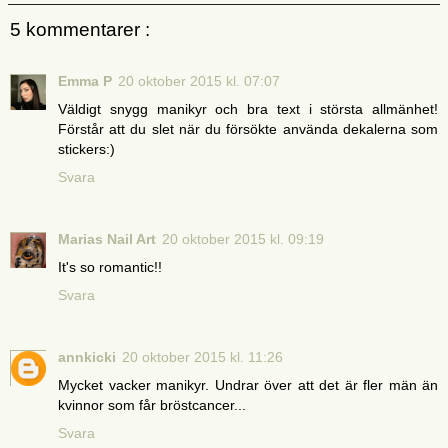
5 kommentarer :
Emma P
20 oktober 2015 kl. 07:07
Väldigt snygg manikyr och bra text i största allmänhet!
Förstår att du slet när du försökte använda dekalerna som
stickers:)
Svara
Marias Nail Art
20 oktober 2015 kl. 09:19
It's so romantic!!
Svara
annkicki
20 oktober 2015 kl. 11:26
Mycket vacker manikyr. Undrar över att det är fler män än
kvinnor som får bröstcancer...
Svara