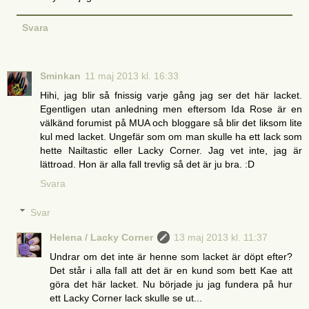
Svara
Sminkan
11 maj 2013 kl. 16:33
Hihi, jag blir så fnissig varje gång jag ser det här lacket.
Egentligen utan anledning men eftersom Ida Rose är en
välkänd forumist på MUA och bloggare så blir det liksom lite
kul med lacket. Ungefär som om man skulle ha ett lack som
hette Nailtastic eller Lacky Corner. Jag vet inte, jag är
lättroad. Hon är alla fall trevlig så det är ju bra. :D
Svara
Svar
Helena / Lacky Corner
13 maj 2013 kl. 11:37
Undrar om det inte är henne som lacket är döpt efter?
Det står i alla fall att det är en kund som bett Kae att
göra det här lacket. Nu började ju jag fundera på hur
ett Lacky Corner lack skulle se ut...