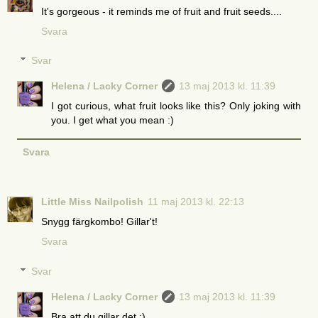
It's gorgeous - it reminds me of fruit and fruit seeds....
Svara
Svar
Helena / Lacky Corner
13 maj 2013 kl. 11:39
I got curious, what fruit looks like this? Only joking with
you. I get what you mean :)
Svara
Little Miss Nailpolish
11 maj 2013 kl. 22:13
Snygg färgkombo! Gillar't!
Svara
Svar
Helena / Lacky Corner
13 maj 2013 kl. 11:39
Bra att du gillar det :)