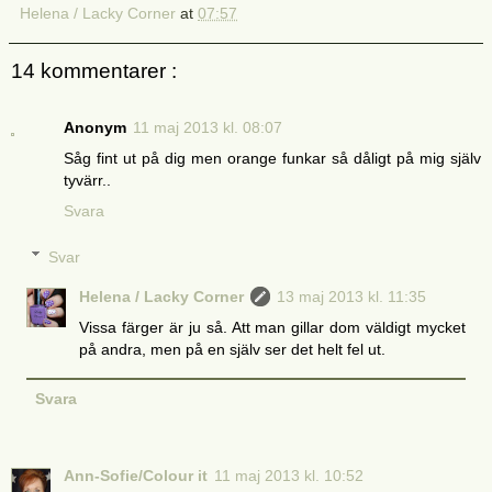
Helena / Lacky Corner
at
07:57
14 kommentarer :
Anonym
11 maj 2013 kl. 08:07
Såg fint ut på dig men orange funkar så dåligt på mig själv
tyvärr..
Svara
Svar
Helena / Lacky Corner
13 maj 2013 kl. 11:35
Vissa färger är ju så. Att man gillar dom väldigt mycket
på andra, men på en själv ser det helt fel ut.
Svara
Ann-Sofie/Colour it
11 maj 2013 kl. 10:52