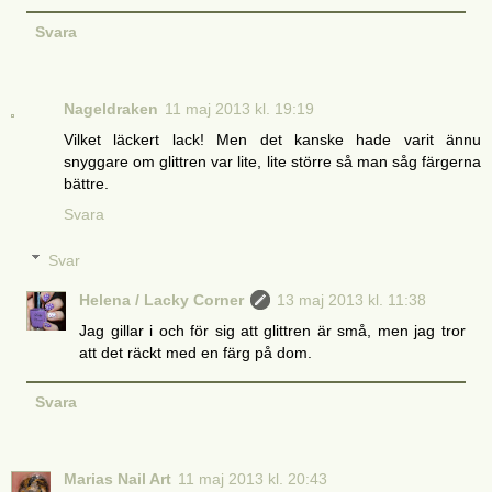
Svara
Nageldraken
11 maj 2013 kl. 19:19
Vilket läckert lack! Men det kanske hade varit ännu
snyggare om glittren var lite, lite större så man såg färgerna
bättre.
Svara
Svar
Helena / Lacky Corner
13 maj 2013 kl. 11:38
Jag gillar i och för sig att glittren är små, men jag tror
att det räckt med en färg på dom.
Svara
Marias Nail Art
11 maj 2013 kl. 20:43