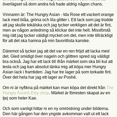
överlägset så dom andra två hade aldrig någon chans.
Vinnaren är: The Hungry Asian - Ida Rose ett vackert orange
lack med blåa, gröna och lila glitter i. Ett lack som jag trodde
att jag skulle tokälska och jag tycker verkligen att det är fint,
men av någon anledning så klickar det inte helt. Missförstå
mig rätt jag tycker väldigt mycket om det, men inte tillräckligt
för att det ska hamna på min favoritlista kanske.
Däremot så tycker jag att det var en ren fröjd att lacka med
det. Gled smidigt över nageln och glittren spred sig väldigt
bra också. Jag har ett lack till ifrån märket som ska bli kul att
testa och jag kan absolut tänka mig att köpa mer Hungry
Asian lack i framtiden. Jag har tre lager på som torkade fint.
Över det hela har jag ett lager av Poshé.
Om ni är nyfikna på märket kan man köpa det direkt från
The
Hungry Asians Etsy shop
. Märket är förresten skapat av en
tjej som heter Kae.
Och som vanligt hittar ni en ny omröstning under bilderna.
Den här gången har den yngste avkomman valt ut ett lack