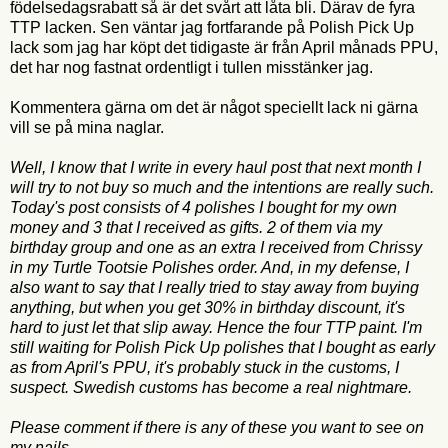
födelsedagsrabatt så är det svårt att låta bli. Därav de fyra
TTP lacken. Sen väntar jag fortfarande på Polish Pick Up
lack som jag har köpt det tidigaste är från April månads PPU,
det har nog fastnat ordentligt i tullen misstänker jag.
Kommentera gärna om det är något speciellt lack ni gärna
vill se på mina naglar.
Well, I know that I write in every haul post that next month I
will try to not buy so much and the intentions are really such.
Today's post consists of 4 polishes I bought for my own
money and 3 that I received as gifts. 2 of them via my
birthday group and one as an extra I received from Chrissy
in my Turtle Tootsie Polishes order. And, in my defense, I
also want to say that I really tried to stay away from buying
anything, but when you get 30% in birthday discount, it's
hard to just let that slip away. Hence the four TTP paint. I'm
still waiting for Polish Pick Up polishes that I bought as early
as from April's PPU, it's probably stuck in the customs, I
suspect. Swedish customs has become a real nightmare.
Please comment if there is any of these you want to see on
my nails.