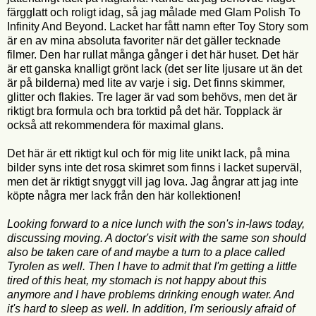
färgglatt och roligt idag, så jag målade med Glam Polish To
Infinity And Beyond. Lacket har fått namn efter Toy Story som
är en av mina absoluta favoriter när det gäller tecknade
filmer. Den har rullat många gånger i det här huset. Det här
är ett ganska knalligt grönt lack (det ser lite ljusare ut än det
är på bilderna) med lite av varje i sig. Det finns skimmer,
glitter och flakies. Tre lager är vad som behövs, men det är
riktigt bra formula och bra torktid på det här. Topplack är
också att rekommendera för maximal glans.
Det här är ett riktigt kul och för mig lite unikt lack, på mina
bilder syns inte det rosa skimret som finns i lacket superväl,
men det är riktigt snyggt vill jag lova. Jag ångrar att jag inte
köpte några mer lack från den här kollektionen!
Looking forward to a nice lunch with the son's in-laws today,
discussing moving. A doctor's visit with the same son should
also be taken care of and maybe a turn to a place called
Tyrolen as well. Then I have to admit that I'm getting a little
tired of this heat, my stomach is not happy about this
anymore and I have problems drinking enough water. And
it's hard to sleep as well. In addition, I'm seriously afraid of