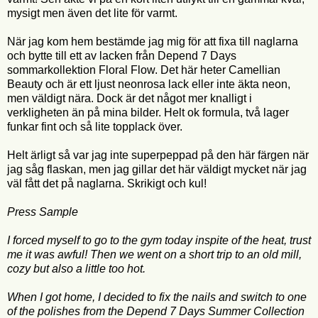
mysigt men även det lite för varmt.
När jag kom hem bestämde jag mig för att fixa till naglarna
och bytte till ett av lacken från Depend 7 Days
sommarkollektion Floral Flow. Det här heter Camellian
Beauty och är ett ljust neonrosa lack eller inte äkta neon,
men väldigt nära. Dock är det något mer knalligt i
verkligheten än på mina bilder. Helt ok formula, två lager
funkar fint och så lite topplack över.
Helt ärligt så var jag inte superpeppad på den här färgen när
jag såg flaskan, men jag gillar det här väldigt mycket när jag
väl fått det på naglarna. Skrikigt och kul!
Press Sample
I forced myself to go to the gym today inspite of the heat, trust
me it was awful! Then we went on a short trip to an old mill,
cozy but also a little too hot.
When I got home, I decided to fix the nails and switch to one
of the polishes from the Depend 7 Days Summer Collection