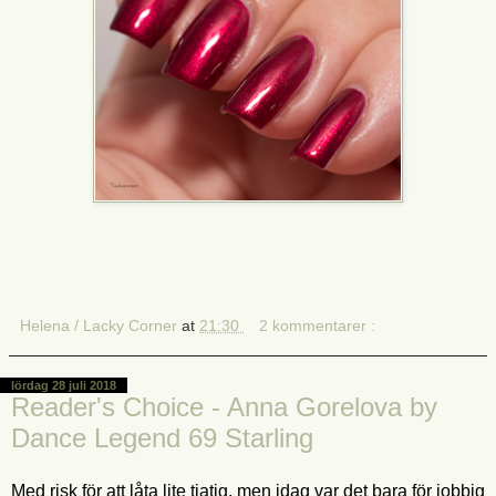
Helena / Lacky Corner
at
21:30
2 kommentarer :
lördag 28 juli 2018
Reader's Choice - Anna Gorelova by
Dance Legend 69 Starling
Med risk för att låta lite tjatig, men idag var det bara för jobbig