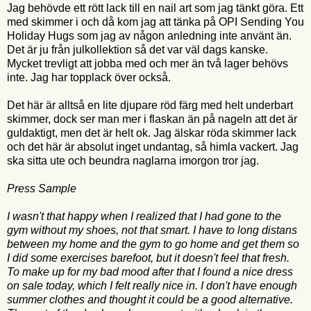
Jag behövde ett rött lack till en nail art som jag tänkt göra. Ett
med skimmer i och då kom jag att tänka på OPI Sending You
Holiday Hugs som jag av någon anledning inte använt än.
Det är ju från julkollektion så det var väl dags kanske.
Mycket trevligt att jobba med och mer än två lager behövs
inte. Jag har topplack över också.
Det här är alltså en lite djupare röd färg med helt underbart
skimmer, dock ser man mer i flaskan än på nageln att det är
guldaktigt, men det är helt ok. Jag älskar röda skimmer lack
och det här är absolut inget undantag, så himla vackert. Jag
ska sitta ute och beundra naglarna imorgon tror jag.
Press Sample
I wasn't that happy when I realized that I had gone to the
gym without my shoes, not that smart. I have to long distans
between my home and the gym to go home and get them so
I did some exercises barefoot, but it doesn't feel that fresh.
To make up for my bad mood after that I found a nice dress
on sale today, which I felt really nice in. I don't have enough
summer clothes and thought it could be a good alternative.