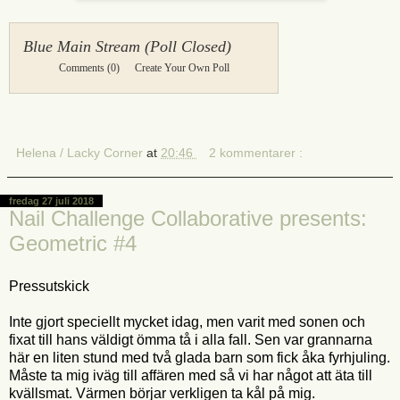
Blue Main Stream (Poll Closed)
Comments
(0)
Create Your Own Poll
Helena / Lacky Corner
at
20:46
2 kommentarer :
fredag 27 juli 2018
Nail Challenge Collaborative presents:
Geometric #4
Pressutskick
Inte gjort speciellt mycket idag, men varit med sonen och
fixat till hans väldigt ömma tå i alla fall. Sen var grannarna
här en liten stund med två glada barn som fick åka fyrhjuling.
Måste ta mig iväg till affären med så vi har något att äta till
kvällsmat. Värmen börjar verkligen ta kål på mig.