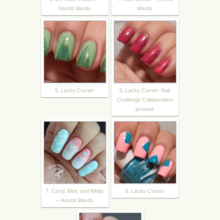
Hermit Werds
Werds
5. Lacky Corner
6. Lacky Corner: Nail
Challenge Collaborative
present
7. Coral, Mint, and White
8. Lacky Corner
– Hermit Werds