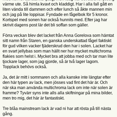
värme ute. Så himla kvavt och kladdigt. Har i alla fall gått en
liten vända till dammen och efter lunch så åkte mannen min
och jag på lite loppisar. Fyndade en fågelbok för 5 kronor.
Kortspel med sonen har också hunnits med. Efter jag har
skrivit dagens post lär det bli soffan som gäller.
Förra veckan blev det lacket från Anna Gorelova som hämtat
sitt namn från Staren, en ganska underskattad fågel faktiskt
för gud vilken vacker fjäderskrud den har i solen. Lacket har
en svart jellybas som man hällt ner hur mycket multichroma
flakies som helst i. Mycket bra att jobba med och tar man lite
tjockare lager, som jag gjorde, så är två lager lagom.
Topplack behövs också.
Ja, det är mitt i sommaren och alla kanske inte längtar efter
den här typen av lack, men jösses vad fint det här är. Och
när ska man använda multichroma lack om inte när solen är
framme? Tyvärr syns inte alls alla skiftningar på mina bilder,
men tro mig, det här är fantastiskt.
Tre blåa mainstream lack är vad ni har att rösta på till nästa
gång.