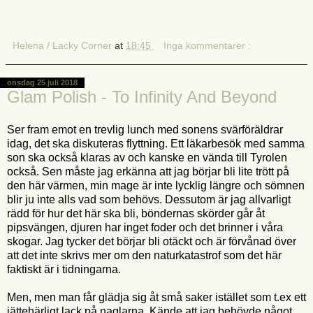
Helena / Lacky Corner
at
18:45
Inga kommentarer :
onsdag 25 juli 2018
Glam Polish - To Infinity And Beyond
Ser fram emot en trevlig lunch med sonens svärföräldrar
idag, det ska diskuteras flyttning. Ett läkarbesök med samma
son ska också klaras av och kanske en vända till Tyrolen
också. Sen måste jag erkänna att jag börjar bli lite trött på
den här värmen, min mage är inte lycklig längre och sömnen
blir ju inte alls vad som behövs. Dessutom är jag allvarligt
rädd för hur det här ska bli, böndernas skörder går åt
pipsvängen, djuren har inget foder och det brinner i våra
skogar. Jag tycker det börjar bli otäckt och är förvånad över
att det inte skrivs mer om den naturkatastrof som det här
faktiskt är i tidningarna.
Men, men man får glädja sig åt små saker istället som t.ex ett
jättehärligt lack på naglarna. Kände att jag behövde något