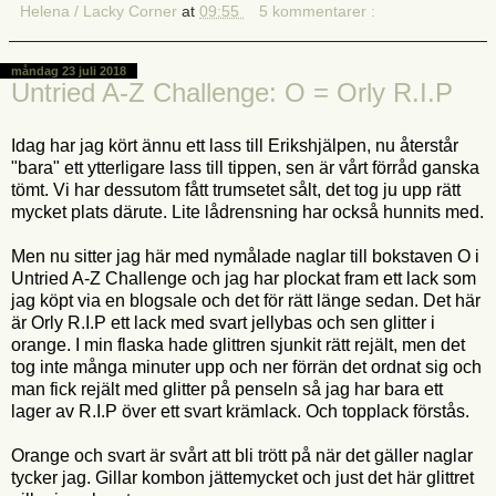
Helena / Lacky Corner
at
09:55
5 kommentarer :
måndag 23 juli 2018
Untried A-Z Challenge: O = Orly R.I.P
Idag har jag kört ännu ett lass till Erikshjälpen, nu återstår
"bara" ett ytterligare lass till tippen, sen är vårt förråd ganska
tömt. Vi har dessutom fått trumsetet sålt, det tog ju upp rätt
mycket plats därute. Lite lådrensning har också hunnits med.
Men nu sitter jag här med nymålade naglar till bokstaven O i
Untried A-Z Challenge och jag har plockat fram ett lack som
jag köpt via en blogsale och det för rätt länge sedan. Det här
är Orly R.I.P ett lack med svart jellybas och sen glitter i
orange. I min flaska hade glittren sjunkit rätt rejält, men det
tog inte många minuter upp och ner förrän det ordnat sig och
man fick rejält med glitter på penseln så jag har bara ett
lager av R.I.P över ett svart krämlack. Och topplack förstås.
Orange och svart är svårt att bli trött på när det gäller naglar
tycker jag. Gillar kombon jättemycket och just det här glittret