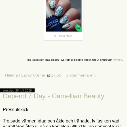
9. Druid Nails
The collection has closed. Let other people know about it through
twitter
.
Helena / Lacky Corner
at
17:59
2 kommentarer :
torsdag 26 juli 2018
Depend 7 Day - Camellian Beauty
Pressutskick
Trotsade värmen idag och åkte och tränade, fy fasiken vad
varmt! Sen åkte vi på en kort liten utflykt till en gammal kvar,