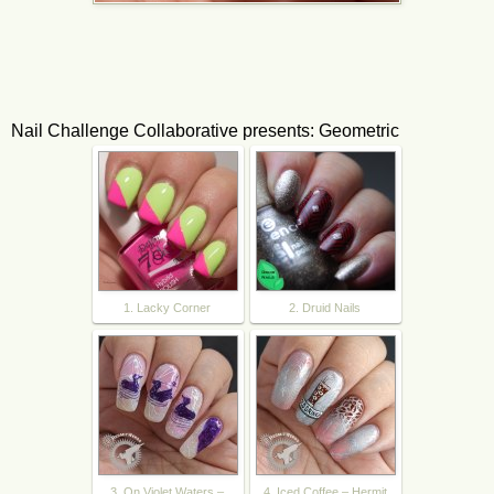
Nail Challenge Collaborative presents: Geometric
1. Lacky Corner
2. Druid Nails
3. On Violet Waters –
4. Iced Coffee – Hermit