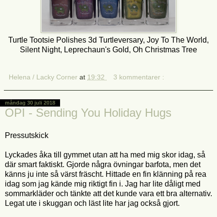
Turtle Tootsie Polishes 3d Turtleversary, Joy To The World,
Silent Night, Leprechaun's Gold, Oh Christmas Tree
Helena / Lacky Corner
at
19:32
3 kommentarer :
måndag 30 juli 2018
OPI - Sending You Holiday Hugs
Pressutskick
Lyckades åka till gymmet utan att ha med mig skor idag, så
där smart faktiskt. Gjorde några övningar barfota, men det
känns ju inte så värst fräscht. Hittade en fin klänning på rea
idag som jag kände mig riktigt fin i. Jag har lite dåligt med
sommarkläder och tänkte att det kunde vara ett bra alternativ.
Legat ute i skuggan och läst lite har jag också gjort.