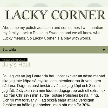
About me my polish addiction and sometimes I will mention
my family! Lack = Polish in Swedish and we all know what
Lucky means. So Lacky Corner is a play with words.
▼
tisdag 31 juli 2018
July's Haul
Jo, jag vet att jag i varenda haul post skriver att nästa månad
ska jag inte köpa så mycket och intentionerna är verkligen
sådana. Dagens post består av 4 lack jag köpt och 3 som
jag fått. 2 stycken via min födelsedagsgrupp och ett extra fick
jag från Chrissy i min Turtle Tootsie Polishes beställning.
Och till mitt försvar vill jag också säga att jag verkligen
försökte att hålla i plånboken, men när man får 30% i