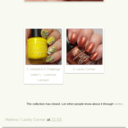
1. Untried A-Z Challenge
2. Lacky Corner
Letter L - Lustrous
Lacquer
The collection has closed. Let other people know about it through
twitter
.
Helena / Lacky Corner
at
21:03