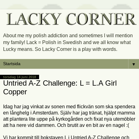
About me my polish addiction and sometimes I will mention
my family! Lack = Polish in Swedish and we all know what
Lucky means. So Lacky Corner is a play with words.
▼
torsdag 14 juni 2018
Untried A-Z Challenge: L = L.A Girl
Copper
Idag har jag vinkat av sonen med flickvän som ska spendera
en långhelg i Amsterdam. Själv har jag tränat, hjälpt mamma
att plantera lite uppe på kyrkogården och fixat nya utemöbler
att ha nere vid dammen. Och brutit av en bit av en nagel :(
Vi har kommit till bokstaven L i Untried A-Z Challenge och