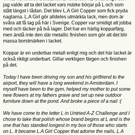
jag valde att ta det lacket vars märke börjar på L och som
stått längst i lådan. Det blev L.A Girl Copper som fick pryda
naglarna. L.A Girl gör alldeles utmärkta lack, men dom är
svåra att få tag på här i Sverige. Copper var smidigt att jobba
med och täcker på två lager. Det har en härlig kopparfärg,
men ändå inte den där metallic finishen som gör att det blir
massa borstmärken i lacket.
Koppar är en underbar metall enligt mig och det här lacket är
också riktigt underbart. Gillar verkligen färgen och finishen
på det.
Today I have been driving my son and his girlfriend to the
airport, they will have a long weekend in Amsterdam. I
myself have been to the gym, helped my mother to put some
new flowers at my fathers grave and set up new outdoor
furniture down at the pond. And broke a piece of a nail :(
We have come to the letter L in Untried A-Z Challenge and I
chose to take that polish whose brand begins at L and is the
one that has standed longest in my box of those who starts
on L. It became L.A Girl Copper that adorne the nails. L.A