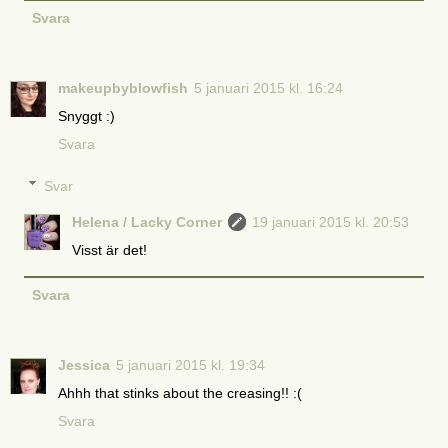
Svara
makeupbyblowfish
5 januari 2015 kl. 16:24
Snyggt :)
Svara
Svar
Helena / Lacky Corner
19 januari 2015 kl. 20:53
Visst är det!
Svara
Jessica
5 januari 2015 kl. 19:34
Ahhh that stinks about the creasing!! :(
Svara