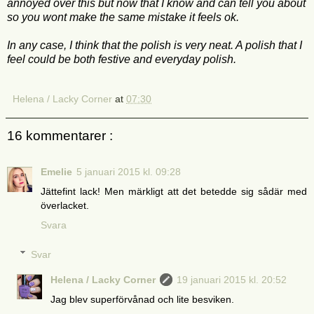
annoyed over this but now that I know and can tell you about
so you wont make the same mistake it feels ok.
In any case, I think that the polish is very neat. A polish that I
feel could be both festive and everyday polish.
Helena / Lacky Corner
at
07:30
16 kommentarer :
Emelie
5 januari 2015 kl. 09:28
Jättefint lack! Men märkligt att det betedde sig sådär med
överlacket.
Svara
Svar
Helena / Lacky Corner
19 januari 2015 kl. 20:52
Jag blev superförvånad och lite besviken.