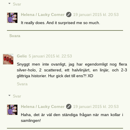
Svar
Helena / Lacky Corner
19 januari 2015 kl. 20:53
It really does. And it surprised me so much.
Svara
Gelic
5 januari 2015 kl. 22:53
Snyggt men inte ovanligt, jag har egendomligt nog flera
silver-holo, 2 scattered, ett halvlinjärt, en linjär, och 2-3
glittriga historier. Hur gick det till ens?! XD
Svara
Svar
Helena / Lacky Corner
19 januari 2015 kl. 20:53
Haha, det är väl den ständiga frågan när man kollar i
samlingen!