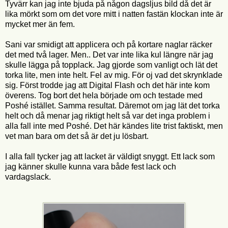
Tyvärr kan jag inte bjuda på någon dagsljus bild då det är
lika mörkt som om det vore mitt i natten fastän klockan inte är
mycket mer än fem.
Sani var smidigt att applicera och på kortare naglar räcker
det med två lager. Men.. Det var inte lika kul längre när jag
skulle lägga på topplack. Jag gjorde som vanligt och lät det
torka lite, men inte helt. Fel av mig. För oj vad det skrynklade
sig. Först trodde jag att Digital Flash och det här inte kom
överens. Tog bort det hela började om och testade med
Poshé istället. Samma resultat. Däremot om jag lät det torka
helt och då menar jag riktigt helt så var det inga problem i
alla fall inte med Poshé. Det här kändes lite trist faktiskt, men
vet man bara om det så är det ju lösbart.
I alla fall tycker jag att lacket är väldigt snyggt. Ett lack som
jag känner skulle kunna vara både fest lack och
vardagslack.