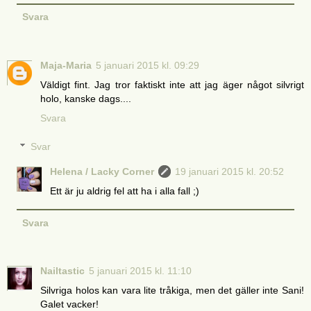
Svara
Maja-Maria
5 januari 2015 kl. 09:29
Väldigt fint. Jag tror faktiskt inte att jag äger något silvrigt
holo, kanske dags....
Svara
Svar
Helena / Lacky Corner
19 januari 2015 kl. 20:52
Ett är ju aldrig fel att ha i alla fall ;)
Svara
Nailtastic
5 januari 2015 kl. 11:10
Silvriga holos kan vara lite tråkiga, men det gäller inte Sani!
Galet vacker!