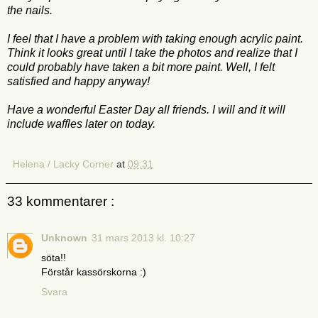
the nails.
I feel that I have a problem with taking enough acrylic paint.
Think it looks great until I take the photos and realize that I
could probably have taken a bit more paint. Well, I felt
satisfied and happy anyway!
Have a wonderful Easter Day all friends. I will and it will
include waffles later on today.
Helena / Lacky Corner
at
09:31
33 kommentarer :
Unknown
31 mars 2013 kl. 10:27
söta!!
Förstår kassörskorna :)
Svara