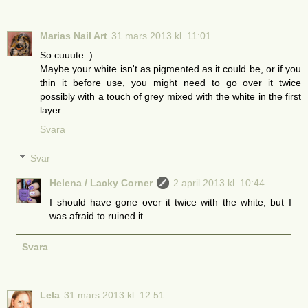
Marias Nail Art
31 mars 2013 kl. 11:01
So cuuute :)
Maybe your white isn't as pigmented as it could be, or if you
thin it before use, you might need to go over it twice
possibly with a touch of grey mixed with the white in the first
layer...
Svara
Svar
Helena / Lacky Corner
2 april 2013 kl. 10:44
I should have gone over it twice with the white, but I
was afraid to ruined it.
Svara
Lela
31 mars 2013 kl. 12:51