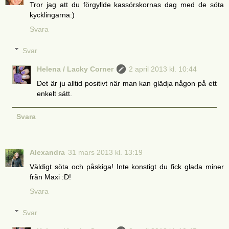
Tror jag att du förgyllde kassörskornas dag med de söta
kycklingarna:)
Svara
Svar
Helena / Lacky Corner
2 april 2013 kl. 10:44
Det är ju alltid positivt när man kan glädja någon på ett
enkelt sätt.
Svara
Alexandra
31 mars 2013 kl. 13:19
Väldigt söta och påskiga! Inte konstigt du fick glada miner
från Maxi :D!
Svara
Svar