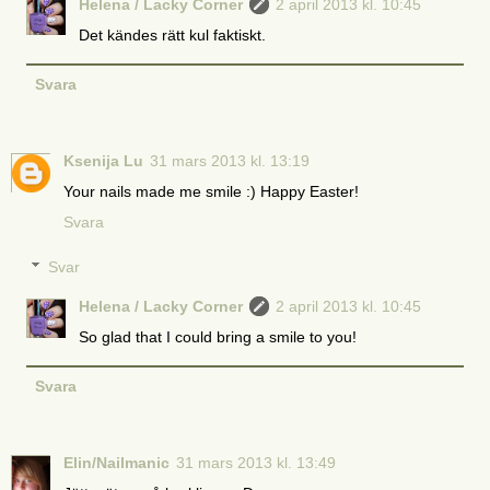
Helena / Lacky Corner
2 april 2013 kl. 10:45
Det kändes rätt kul faktiskt.
Svara
Ksenija Lu
31 mars 2013 kl. 13:19
Your nails made me smile :) Happy Easter!
Svara
Svar
Helena / Lacky Corner
2 april 2013 kl. 10:45
So glad that I could bring a smile to you!
Svara
Elin/Nailmanic
31 mars 2013 kl. 13:49