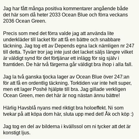
Jag har fått många positiva kommentarer angående både
det här som då heter 2033 Ocean Blue och förra veckans
2036 Ocean Green.
Precis som med det förra valde jag att använda lite
underkläder till lacket för att få en bättre och snabbare
täckning. Jag tog ett av Depends egna lack nämligen nr 247
till detta. Tyvärr tror jag inte just det lacket säljs längre vilket
är väldigt synd för det förtjänar ett inlägg för sig själv i
framtiden. De här två färgerna går väldigt bra ihop i alla fall.
Jag la två ganska tjocka lager av Ocean Blue över 247:an
för att få en ordentlig täckning. Torktiden var inte helt super,
men ett lager Poshé hjälpte till bra. Jag gillade verkligen
Ocean Green, men det här är nog nästan ännu bättre!
Härlig Havsblå nyans med riktigt bra holoeffekt. Ni som
tvekar på att köpa dom här, sluta upp med det! Åk och köp :)
Jag tog en del av bilderna i kvällssol om ni tycker att det är
konstigt ljus.