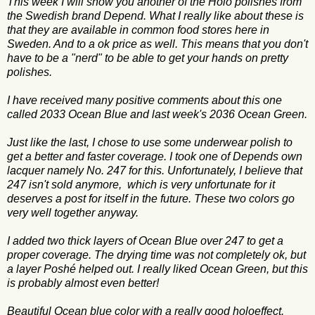
This week
I will show you another of the Holo polishes from
the Swedish brand Depend. What I really like about these is
that they are available in common food stores here in
Sweden. And to a ok price as well. This means that you don't
have to be a "nerd" to be able to get your hands on pretty
polishes.
I
have received many positive
comments about
this one
ca
lled
2033
Ocean Blue and
last week's
2036
Ocean
Green.
Just like
the
last
, I chose to
use
some underwear
polish
to
get a
better and faster
coverage.
I
took one of
Depends
own
lacquer
namely
No.
247
for this.
Unfortunately, I believe
that
247 isn't sold anymore,
which
is very unfortunate
for
it
deserves
a post
for itself
in the future.
These two
colors
go
very
well together
anyway.
I added
two
thick layers of
Ocean Blue
over
247
to get a
proper coverage
.
The drying time
was not completely
ok,
but
a layer
Poshé
helped
out
.
I really liked
Ocean
Green,
but this
is
probably
almost
even better!
Beautiful
Ocean blue
color with a
really good
holoeffect
.