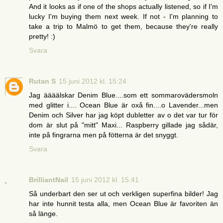
And it looks as if one of the shops actually listened, so if I'm
lucky I'm buying them next week. If not - I'm planning to
take a trip to Malmö to get them, because they're really
pretty! :)
Svara
Rutan S
15 juni 2012 kl. 15:24
Jag äääälskar Denim Blue....som ett sommarovädersmoln
med glitter i.... Ocean Blue är oxå fin....o Lavender...men
Denim och Silver har jag köpt dubletter av o det var tur för
dom är slut på "mitt" Maxi... Raspberry gillade jag sådär,
inte på fingrarna men på fötterna är det snyggt.
Svara
BrilliantNail
15 juni 2012 kl. 15:41
Så underbart den ser ut och verkligen superfina bilder! Jag
har inte hunnit testa alla, men Ocean Blue är favoriten än
så länge.