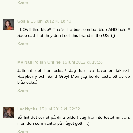
Svara
Gosia
15 juni 2012 kl. 18:40
I LOVE this blue!! That's the best combo, blue AND holo!!!
Sooo sad that they don't sell this brand in the US :(((
Svara
My Nail Polish Online
15 juni 2012 kl. 19:28
Jättefint det här också! Jag har två favoriter faktiskt,
Raspberry och Sand Grey! Men jag borde testa ett av de
blåa också!
Svara
Lacklycka
15 juni 2012 kl. 22:32
Så fint det ser ut på dina bilder! Jag har inte testat mitt än,
men den som väntar på något gott... :)
Svara