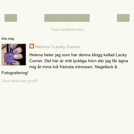
‹
›
Startsida
Visa webbversion
Om mig
Helena / Lacky Corner
Helena heter jag som har denna blogg kallad Lacky
Corner. Det här är mitt lyckliga hörn där jag får ägna
mig åt mina två främsta intressen: Nagellack &
Fotografering!
Visa hela min profil