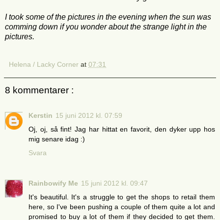
I
took some of
the pictures
in the
evening
when the sun was
comming down if you wonder about the strange light in the
pictures.
Helena / Lacky Corner
at
07:31
8 kommentarer :
Kerstin
15 juni 2012 kl. 07:59
Oj, oj, så fint! Jag har hittat en favorit, den dyker upp hos
mig senare idag :)
Svara
Rainbowify Me
15 juni 2012 kl. 09:47
It's beautiful. It's a struggle to get the shops to retail them
here, so I've been pushing a couple of them quite a lot and
promised to buy a lot of them if they decided to get them.