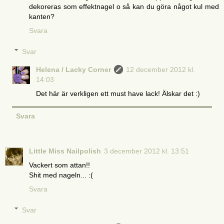
dekoreras som effektnagel o så kan du göra något kul med
kanten?
Svara
Svar
Helena / Lacky Corner
12 december 2012 kl.
14:03
Det här är verkligen ett must have lack! Älskar det :)
Svara
Little Miss Nailpolish
3 december 2012 kl. 13:51
Vackert som attan!!
Shit med nageln... :(
Svara
Svar