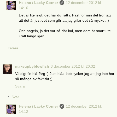
Helena / Lacky Corner
12 december 2012 kl.
14:10
Det är lite isigt, det har du rätt i. Fast för min del tror jag
att det är just det som gör att jag gillar det så mycket :)
Och nageln, ja det var så där kul, men dom är snart ute
i rätt längd igen.
Svara
makeupbyblowfish
3 december 2012 kl. 20:32
Väldigt fin blå färg :) Just blåa lack tycker jag att jag inte har
så många av faktiskt ;)
Svara
Svar
Helena / Lacky Corner
12 december 2012 kl.
14:12