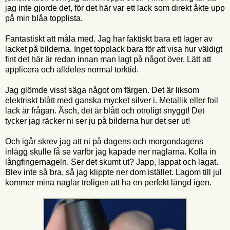
jag inte gjorde det, för det här var ett lack som direkt åkte upp
på min blåa topplista.
Fantastiskt att måla med. Jag har faktiskt bara ett lager av
lacket på bilderna. Inget topplack bara för att visa hur väldigt
fint det här är redan innan man lagt på något över. Lätt att
applicera och alldeles normal torktid.
Jag glömde visst säga något om färgen. Det är liksom
elektriskt blått med ganska mycket silver i. Metallik eller foil
lack är frågan. Äsch, det är blått och otroligt snyggt! Det
tycker jag räcker ni ser ju på bilderna hur det ser ut!
Och igår skrev jag att ni på dagens och morgondagens
inlägg skulle få se varför jag kapade ner naglarna. Kolla in
långfingernageln. Ser det skumt ut? Japp, lappat och lagat.
Blev inte så bra, så jag klippte ner dom istället. Lagom till jul
kommer mina naglar troligen att ha en perfekt längd igen.