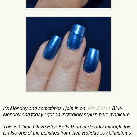
It's Monday and sometimes I join in on
Mrs.
Data
's
Blue
Monday
and today
I got
an
incredibly stylish
blue
manicure.
This is
China
Glaze
Blue Bells
Ring and
oddly enough
, this
is
also
one
of the polishes
from their
Holiday
Joy
Christmas