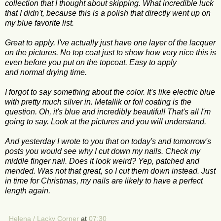
collection
that I
thought about
skipping
.
What incredible
luck
that I
didn't,
because this is a polish
that directly
went
up on
my
blue
favorite list
.
Great to
apply
.
I've
actually just
have one
layer of
the lacquer
on the pictures.
No
top coat
just to show
how very
nice
this is
even before you
put on
the topcoat
.
Easy to apply
and
normal
drying time.
I forgot to
say something about
the color.
It's
like
electric blue
with pretty
much silver
in.
Metallik
or
foil
coating
is the
question.
Oh
, it's
blue and
incredibly
beautiful!
That's all I'm
going to say. Look at the pictures and you will understand.
And yesterday
I wrote
to
you
that
on today's
and tomorrow's
posts
you
would see
why I
cut
down
my nails
.
Check my
middle
finger
nail.
Does it look
weird
?
Yep,
patched
and
mended
.
Was not
that great,
so I cut
them down
instead.
Just
in time
for Christmas
, my
nails
are likely
to have a perfect
length
again.
Helena / Lacky Corner
at
07:30