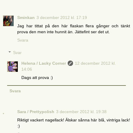
Sminkan
3 december 2012 kl. 17:19
Jag har tittat på den här flaskan flera gånger och tänkt
prova den men inte hunnit än. Jättefint ser det ut.
Svara
Svar
Helena / Lacky Corner
12 december 2012 kl.
14:06
Dags att prova :)
Svara
Sara / Prettypolish
3 december 2012 kl. 19:38
Riktigt vackert nagellack! Älskar sånna här blå, vintriga lack!
:)