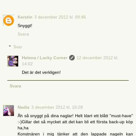
Kerstin
3 december 2012 kl. 09:46
Snyggt!
Svara
Svar
Helena / Lacky Corner
12 december 2012 kl.
14:02
Det är det verkligen!
Svara
Nadia
3 december 2012 kl. 10:28
Åh så snyggt på dina naglar! Helt klart ett blått "must-have"
:-)Gillar det så mycket att det kan bli ett första back-up köp
ha,ha
Konstnären i mig tänker att den lappade nageln kan