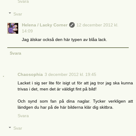
Svara
Svar
Helena / Lacky Corner
12 december 2012 kl.
14:09
Jag älskar också den här typen av blåa lack.
Svara
Chaosophia
3 december 2012 kl. 19:45
Lacket i sig ser lite för isigt ut för att jag tror jag ska kunna
trivas i det, men det är väldigt fint på bild!
Och synd som fan på dina naglar. Tycker verkligen att
ländgen du har på de här bilderna klär dig skitbra.
Svara
Svar