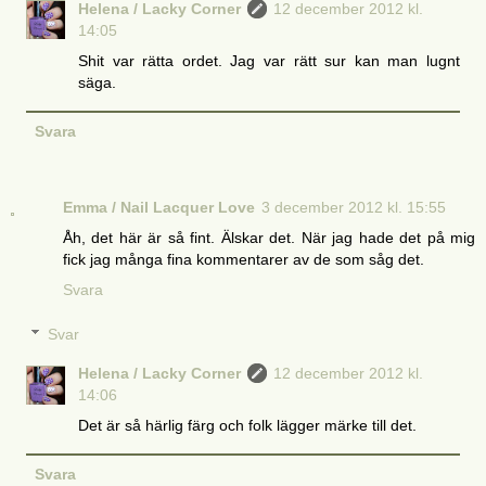
Helena / Lacky Corner
12 december 2012 kl.
14:05
Shit var rätta ordet. Jag var rätt sur kan man lugnt
säga.
Svara
Emma / Nail Lacquer Love
3 december 2012 kl. 15:55
Åh, det här är så fint. Älskar det. När jag hade det på mig
fick jag många fina kommentarer av de som såg det.
Svara
Svar
Helena / Lacky Corner
12 december 2012 kl.
14:06
Det är så härlig färg och folk lägger märke till det.
Svara