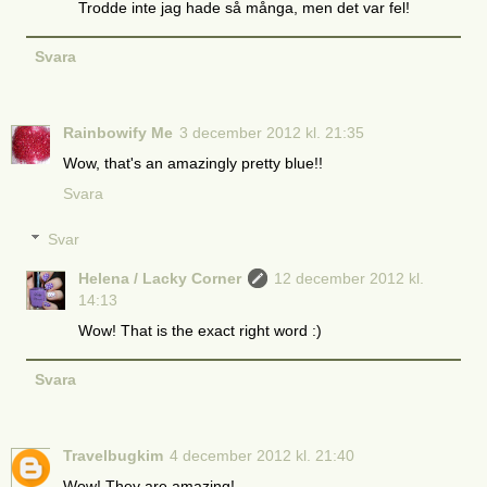
Trodde inte jag hade så många, men det var fel!
Svara
Rainbowify Me
3 december 2012 kl. 21:35
Wow, that's an amazingly pretty blue!!
Svara
Svar
Helena / Lacky Corner
12 december 2012 kl.
14:13
Wow! That is the exact right word :)
Svara
Travelbugkim
4 december 2012 kl. 21:40
Wow! They are amazing!