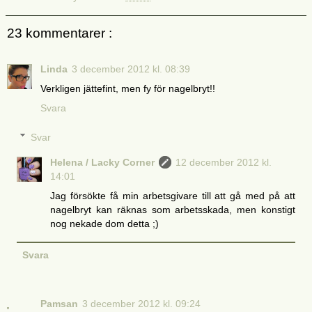
23 kommentarer :
Linda
3 december 2012 kl. 08:39
Verkligen jättefint, men fy för nagelbryt!!
Svara
Svar
Helena / Lacky Corner
12 december 2012 kl.
14:01
Jag försökte få min arbetsgivare till att gå med på att
nagelbryt kan räknas som arbetsskada, men konstigt
nog nekade dom detta ;)
Svara
Pamsan
3 december 2012 kl. 09:24