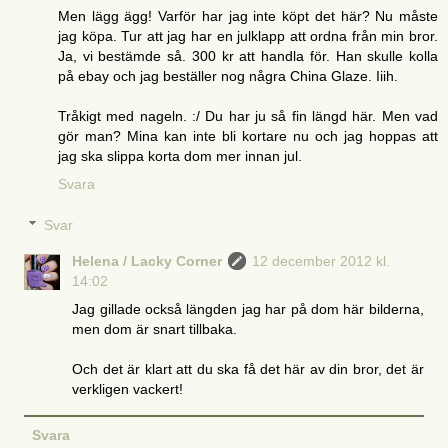
Men lägg ägg! Varför har jag inte köpt det här? Nu måste
jag köpa. Tur att jag har en julklapp att ordna från min bror.
Ja, vi bestämde så. 300 kr att handla för. Han skulle kolla
på ebay och jag beställer nog några China Glaze. Iiih.
Tråkigt med nageln. :/ Du har ju så fin längd här. Men vad
gör man? Mina kan inte bli kortare nu och jag hoppas att
jag ska slippa korta dom mer innan jul.
Svara
Svar
Helena / Lacky Corner
12 december 2012 kl.
14:02
Jag gillade också längden jag har på dom här bilderna,
men dom är snart tillbaka.
Och det är klart att du ska få det här av din bror, det är
verkligen vackert!
Svara