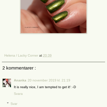
Helena / Lacky Corner
at
20:39
2 kommentarer :
Ananka
20 november 2019 kl. 21:19
It is really nice, I am tempted to get it! :-D
Svara
Svar