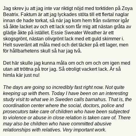
Jag skrev ju att jag inte var riktigt nöjd med torktiden på Zoya
Beatrix. Faktum är att jag lyckades stöta till ett flertal naglar
innan de hade torkat, så när jag kom hem från svärmor igår
så åkte lacket av och ett lack som får mig att nästan gråta av
glädje åkte på istället. Essie Sweater Weather är ett
skogsgrönt, nästan olivgrönt lack med ett guld skimmer i.
Helt suveränt att måla med och det täcker på ett lager, men
för hållbarhetens skull så har jag två.
Det här skulle jag kunna måla om och om och om igen med
utan att tröttna på tror jag. Så otroligt vackert lack. Är så
himla kär just nu!
The days are going so incredibly fast right now. Not quite
keeping up with them. Today I have been on an interesting
study visit to what we in Sweden calls barnahus. That is, the
coordination center where the social, doctors, police and
prosecutors take care of children who have been subjected
to violence or abuse in close relation is taken care of. There
may also be children who have committed abusive
relationships with relatives. Very important work.