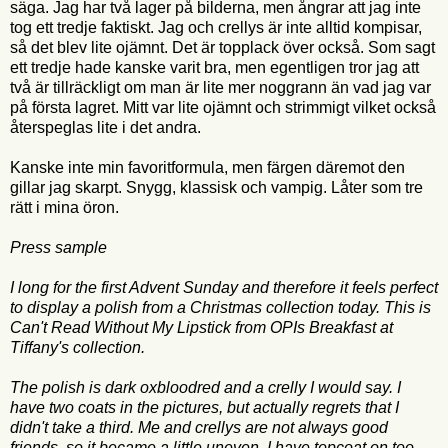
säga. Jag har två lager på bilderna, men ångrar att jag inte
tog ett tredje faktiskt. Jag och crellys är inte alltid kompisar,
så det blev lite ojämnt. Det är topplack över också. Som sagt
ett tredje hade kanske varit bra, men egentligen tror jag att
två är tillräckligt om man är lite mer noggrann än vad jag var
på första lagret. Mitt var lite ojämnt och strimmigt vilket också
återspeglas lite i det andra.
Kanske inte min favoritformula, men färgen däremot den
gillar jag skarpt. Snygg, klassisk och vampig. Låter som tre
rätt i mina öron.
Press sample
I long for the first Advent Sunday and therefore it feels perfect
to display a polish from a Christmas collection today. This is
Can't Read Without My Lipstick from OPIs Breakfast at
Tiffany's collection.
The polish is dark oxbloodred and a crelly I would say. I
have two coats in the pictures, but actually regrets that I
didn't take a third. Me and crellys are not always good
friends, so it became a little uneven. I have topcoat on too.