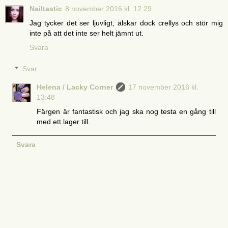
Nailtastic
8 november 2016 kl. 12:29
Jag tycker det ser ljuvligt, älskar dock crellys och stör mig
inte på att det inte ser helt jämnt ut.
Svara
Svar
Helena / Lacky Corner
17 november 2016 kl.
13:48
Färgen är fantastisk och jag ska nog testa en gång till
med ett lager till.
Svara