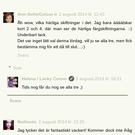
Ann-Sofie/Colour it
2 augusti 2014 kl. 12:43
Åh wow, vilka härliga skiftningar i det. Jag bara äääälskar
kort 2 och 4, där man ser de härliga färgskiftningarna. :-)
Underbart lack.
Det var inget lätt val denna lördag, vill ju se alla tre, men fick
bestämma mig för ett då till slut...;-)
Svara
Svar
Helena / Lacky Corner
5 augusti 2014 kl. 16:21
Tids nog får du nog se alla tre ;)
Svara
Nailtastic
2 augusti 2014 kl. 23:25
Jag tycker det är fantastiskt vackert! Kommer dock inte ihåg