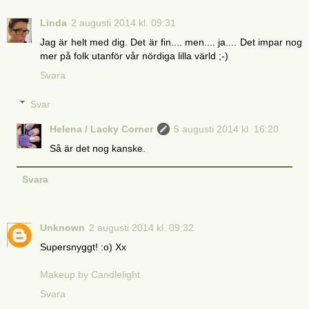
Linda
2 augusti 2014 kl. 09:31
Jag är helt med dig. Det är fin.... men.... ja.... Det impar nog
mer på folk utanför vår nördiga lilla värld ;-)
Svara
Svar
Helena / Lacky Corner
5 augusti 2014 kl. 16:20
Så är det nog kanske.
Svara
Unknown
2 augusti 2014 kl. 09:32
Supersnyggt! :o) Xx
Makeup by Candlelight
Svara