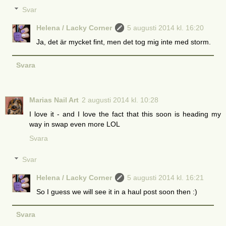
Svar
Helena / Lacky Corner
5 augusti 2014 kl. 16:20
Ja, det är mycket fint, men det tog mig inte med storm.
Svara
Marias Nail Art
2 augusti 2014 kl. 10:28
I love it - and I love the fact that this soon is heading my
way in swap even more LOL
Svara
Svar
Helena / Lacky Corner
5 augusti 2014 kl. 16:21
So I guess we will see it in a haul post soon then :)
Svara