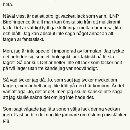
hela.
Nåväl visst är det ett otroligt vackert lack som vann. ILNP
Birefringence är allt man kan önska sig från ett multikromt
lack. Det är väldigt tydliga skiftningar mellan brunrosa, lila
och blått. Jag kan absolut inte säga något annat än att
färgen är fantastiskt.
Men, jag är inte speciellt imponerad av formulan. Jag tyckte
det betedde sig som ett holosjukt lack faktiskt på första
lagret. Så där kul. Det är heller inte ett lack som täcker helt
på två lager utan tre kände jag var nödvändigt.
Så vad tycker jag då. Jo, som sagt jag tycker mycket om
färgen, men är helt ärligt lite trött på den här kombon. Är det
värt att äga. Jo, det är det, men jag skulle kanske inte säga
att jag skulle sakna det om jag inte hade det.
Som sagt vågade jag låta sonen välja lack denna veckan
igen. Fast nu blir det nog lite jämnare omröstning misstänker
jag.