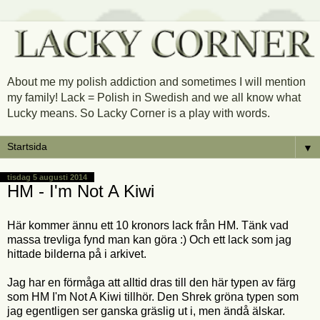
About me my polish addiction and sometimes I will mention
my family! Lack = Polish in Swedish and we all know what
Lucky means. So Lacky Corner is a play with words.
▼
tisdag 5 augusti 2014
HM - I'm Not A Kiwi
Här kommer ännu ett 10 kronors lack från HM. Tänk vad
massa trevliga fynd man kan göra :) Och ett lack som jag
hittade bilderna på i arkivet.
Jag har en förmåga att alltid dras till den här typen av färg
som HM I'm Not A Kiwi tillhör. Den Shrek gröna typen som
jag egentligen ser ganska gräslig ut i, men ändå älskar.