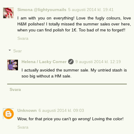
Simona @lightyournails
5 augusti 2014 kl. 19:41
I am with you on everything! Love the fugly colours, love
H&M polishes! I totally missed the summer sales over here,
when you can find polish for 1€. Too bad of me to forget!!
Svara
Svar
Helena / Lacky Corner
9 augusti 2014 kl. 12:19
I actually avoided the summer sale. My untried stash is
soo big without a HM sale.
Svara
Unknown
6 augusti 2014 kl. 09:03
Wow, for that price you can't go wrong! Loving the color!
Svara