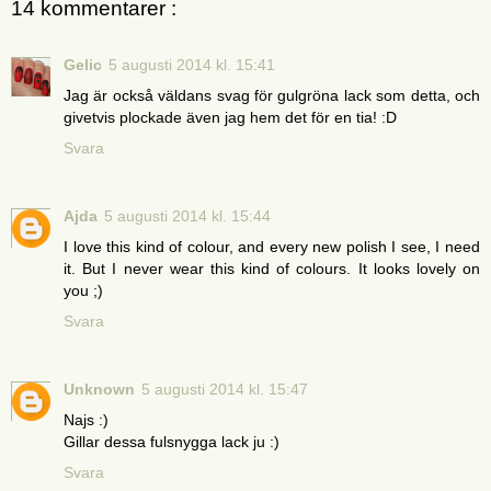
14 kommentarer :
Gelic
5 augusti 2014 kl. 15:41
Jag är också väldans svag för gulgröna lack som detta, och
givetvis plockade även jag hem det för en tia! :D
Svara
Ajda
5 augusti 2014 kl. 15:44
I love this kind of colour, and every new polish I see, I need
it. But I never wear this kind of colours. It looks lovely on
you ;)
Svara
Unknown
5 augusti 2014 kl. 15:47
Najs :)
Gillar dessa fulsnygga lack ju :)
Svara