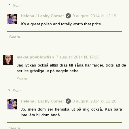
Svar
Helena / Lacky Corner
9 augusti 2014 kl. 12:19
It's a great polish and totally worth that price.
Svara
makeupbyblowfish
7 augusti 2014 kl. 17:23
Jag lyckas också alltid dras till såna här färger, trots att de
ser lite gräsliga ut på nageln hehe
Svara
Svar
Helena / Lacky Corner
9 augusti 2014 kl. 12:20
Jo, men dom ser hemska ut på mig också. Kan bara
inte låta bli dom ändå.
Svara