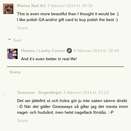
Marias Nail Art
3 februari 2014 kl. 08:30
This is even more beautiful than I thought it would be :)
I like polish GA and/or gift card to buy polish the best :)
Svara
Svar
Helena / Lacky Corner
9 februari 2014 kl. 18:40
And it's even better in real life!
Svara
Susanne - fingerfärger
3 februari 2014 kl. 10:23
Det ser jättefint ut och holos gör ju inte saken sämre direkt.
:-D När det gäller Giveaways så gillar jag det mesta inom
nagel- och hudvård, men helst nagellack förstås. :-P
Svara