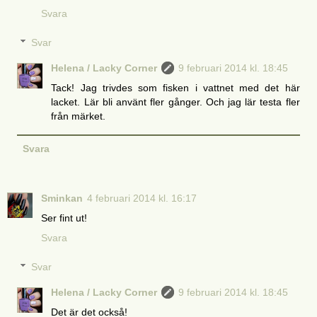
Svara
Svar
Helena / Lacky Corner
9 februari 2014 kl. 18:45
Tack! Jag trivdes som fisken i vattnet med det här
lacket. Lär bli använt fler gånger. Och jag lär testa fler
från märket.
Svara
Sminkan
4 februari 2014 kl. 16:17
Ser fint ut!
Svara
Svar
Helena / Lacky Corner
9 februari 2014 kl. 18:45
Det är det också!