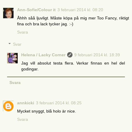
Ann-Sofie/Colour it
3 februari 2014 kl. 08:20
Åhhh såå ljuvligt. Måste köpa på mig mer Too Fancy, riktigt
fina och bra lack tycker jag. :-)
Svara
Svar
Helena / Lacky Corner
9 februari 2014 kl. 18:39
Jag vill absolut testa flera. Verkar finnas en hel del
godingar.
Svara
annkicki
3 februari 2014 kl. 08:25
Mycket snyggt, blå holo är nice.
Svara