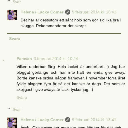
Svar
Helena / Lacky Corner
9 februari 2014 kl. 18:41
Det här är dessutom ett sånt holo som gör sig lika bra i
skugga. Rekommenderar det skarpt.
Svara
Pamsan
3 februari 2014 kl. 10:24
Vilken underbar färg. Hela lacket är underbart. :) Jag har
bloggat görlänge och har inte haft en enda give away.
Borde kanske ordna någon framöver. I november förra året
fyllde bloggen fyra år så det kanske är dags. Det som är
skojigast i give aways är lack, tycker jag. :)
Svara
Svar
Helena / Lacky Corner
9 februari 2014 kl. 18:41
Äsch, Giveaways har man om man känner för det och