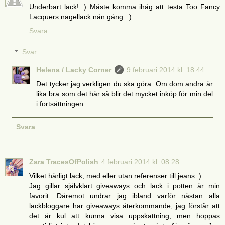
Underbart lack! :) Måste komma ihåg att testa Too Fancy
Lacquers nagellack nån gång. :)
Svara
Svar
Helena / Lacky Corner
9 februari 2014 kl. 18:44
Det tycker jag verkligen du ska göra. Om dom andra är
lika bra som det här så blir det mycket inköp för min del
i fortsättningen.
Svara
Zara TracesOfPolish
4 februari 2014 kl. 08:28
Vilket härligt lack, med eller utan referenser till jeans :)
Jag gillar självklart giveaways och lack i potten är min
favorit. Däremot undrar jag ibland varför nästan alla
lackbloggare har giveaways återkommande, jag förstår att
det är kul att kunna visa uppskattning, men hoppas