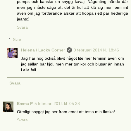
pumps och kanske en snygg kavaj. Någonting hände där
men jag måste säga att det är kul att klä sig mer feminint
även om jag fortfarande älskar att hoppa i ett par hederliga
jeans:)
Svara
Svar
Helena / Lacky Corner
9 februari 2014 kl. 18:46
Jag har nog också blivit något lite mer feminin även om
jag sällan bär kjol, men mer tunikor och blusar än innan
i alla fall.
Svara
Emma P
5 februari 2014 kl. 05:38
Otroligt snyggt jag ser fram emot att testa min flaska!
Svara