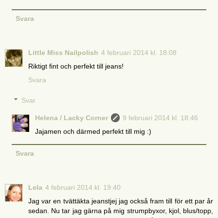
Svara
Little Miss Nailpolish
4 februari 2014 kl. 18:08
Riktigt fint och perfekt till jeans!
Svara
Svar
Helena / Lacky Corner
9 februari 2014 kl. 18:46
Jajamen och därmed perfekt till mig :)
Svara
Lela
4 februari 2014 kl. 19:40
Jag var en tvättäkta jeanstjej jag också fram till för ett par år
sedan. Nu tar jag gärna på mig strumpbyxor, kjol, blus/topp,