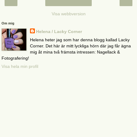
‹
›
Startsida
Visa webbversion
Om mig
Helena / Lacky Corner
Helena heter jag som har denna blogg kallad Lacky
Corner. Det här är mitt lyckliga hörn där jag får ägna
mig åt mina två främsta intressen: Nagellack &
Fotografering!
Visa hela min profil