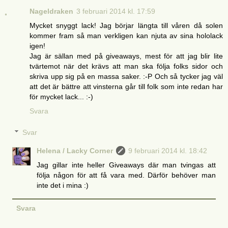
Nageldraken
3 februari 2014 kl. 17:59
Mycket snyggt lack! Jag börjar längta till våren då solen
kommer fram så man verkligen kan njuta av sina hololack
igen!
Jag är sällan med på giveaways, mest för att jag blir lite
tvärtemot när det krävs att man ska följa folks sidor och
skriva upp sig på en massa saker. :-P Och så tycker jag väl
att det är bättre att vinsterna går till folk som inte redan har
för mycket lack... :-)
Svara
Svar
Helena / Lacky Corner
9 februari 2014 kl. 18:42
Jag gillar inte heller Giveaways där man tvingas att
följa någon för att få vara med. Därför behöver man
inte det i mina :)
Svara