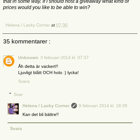
that in some way. If I should host a giveaway what kind of
prices would you like to be able to win?
Helena / Lacky Corner
at
07:30
35 kommentarer :
Unknown
3 februari 2014 kl. 07:37
Åh detta är vackert!!
Ljuvligt blått OCH holo :) lycka!
Svara
Svar
Helena / Lacky Corner
9 februari 2014 kl. 18:39
Kan det bli bättre!!
Svara