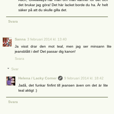
det brukar jag göra! Det här lacket borde du ha. Är helt
säker på att du skulle gilla det.
Svara
Sanna
3 februari 2014 kl. 13:40
Ja visst drar den mot teal, men jag ser minsann lite
jeansblått i det! Det passar dig kanon!
Svara
Svar
Helena / Lacky Corner
9 februari 2014 kl. 18:42
Jadå, det funkar finfint till jeansen även om det är lite
teal aktigt :)
Svara