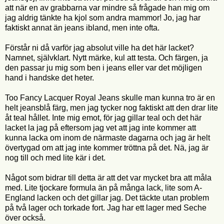
att när en av grabbarna var mindre så frågade han mig om
jag aldrig tänkte ha kjol som andra mammor! Jo, jag har
faktiskt annat än jeans ibland, men inte ofta.
Förstår ni då varför jag absolut ville ha det här lacket?
Namnet, självklart. Nytt märke, kul att testa. Och färgen, ja
den passar ju mig som ben i jeans eller var det möjligen
hand i handske det heter.
Too Fancy Lacquer Royal Jeans skulle man kunna tro är en
helt jeansblå färg, men jag tycker nog faktiskt att den drar lite
åt teal hållet. Inte mig emot, för jag gillar teal och det här
lacket la jag på eftersom jag vet att jag inte kommer att
kunna lacka om inom de närmaste dagarna och jag är helt
övertygad om att jag inte kommer tröttna på det. Nä, jag är
nog till och med lite kär i det.
Något som bidrar till detta är att det var mycket bra att måla
med. Lite tjockare formula än på många lack, lite som A-
England lacken och det gillar jag. Det täckte utan problem
på två lager och torkade fort. Jag har ett lager med Seche
över också.