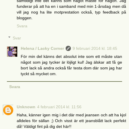
samtidigt inte det känns som något måste för någon. Jag
funderar på att ha en i samband med min 1-årsdag men då
vill jag nog ha lite motprestation också, typ feedback på
bloggen.
Svara
Svar
Helena / Lacky Corner
9 februari 2014 kl. 18:45
För min del känns det absolut inte som ett måste utan
något som jag tycker är löjligt kul! Jag älskar att få ge
bort lack så andra också får testa dom där som jag har
tyckt så mycket om.
Svara
Unknown
4 februari 2014 kl. 11:56
Haha, känner igen mig i det där med jeansen och att ha kjol
alldeles för sällan ;) Och visst är ett jeansblått lack perfekt
då! Väldigt fint på dig det här!!