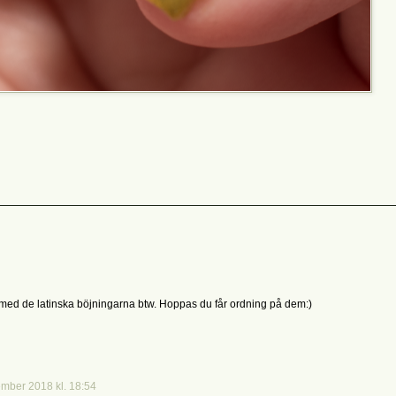
gt med de latinska böjningarna btw. Hoppas du får ordning på dem:)
mber 2018 kl. 18:54