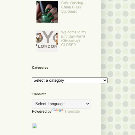
Grön Onsdag -
China Glaze
Starboard
Welcome to my
Birthday Party!
(Giveaway)
CLOSED
Categorys
Translate
Powered by
Translate