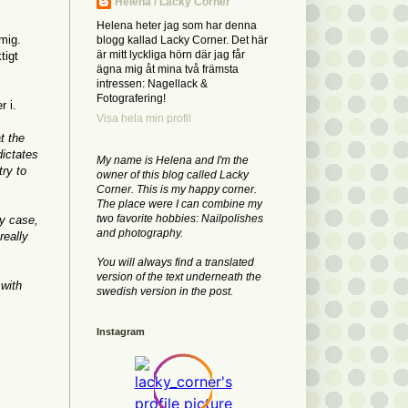
Helena / Lacky Corner
.
Helena heter jag som har denna
mig.
blogg kallad Lacky Corner. Det här
är mitt lyckliga hörn där jag får
tigt
ägna mig åt mina två främsta
intressen: Nagellack &
Fotografering!
r i.
Visa hela min profil
t the
dictates
My name is Helena and I'm the
try to
owner of this blog called Lacky
Corner. This is my happy corner.
The place were I can combine my
two favorite hobbies: Nailpolishes
ny case,
and photography.
really
You will always find a translated
version of the text underneath the
 with
swedish version in the post.
Instagram