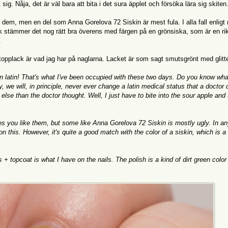
sig. Nåja, det är väl bara att bita i det sura äpplet och försöka lära sig skiten
em, men en del som Anna Gorelova 72 Siskin är mest fula. I alla fall enligt 
k stämmer det nog rätt bra överens med färgen på en grönsiska, som är en rik
.
 + topplack är vad jag har på naglarna. Lacket är som sagt smutsgrönt med glitte
s in latin! That's what I've been occupied with these two days. Do you know wha
, we will, in principle, never ever change a latin medical status that a doctor 
se than the doctor thought. Well, I just have to bite into the sour apple and 
s you like them, but some like Anna Gorelova 72 Siskin is mostly ugly. In a
n this. However, it's quite a good match with the color of a siskin, which is a 
 + topcoat is what I have on the nails. The polish is a kind of dirt green color