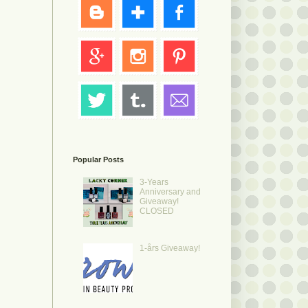
Popular Posts
3-Years
Anniversary and
Giveaway!
CLOSED
1-års Giveaway!