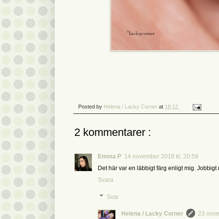
Posted by
Helena / Lacky Corner
at
18:12
2 kommentarer :
Emma P
14 november 2018 kl. 20:59
Det här var en läbbigt färg enligt mig. Jobbi
Svara
Svar
Helena / Lacky Corner
23 nove