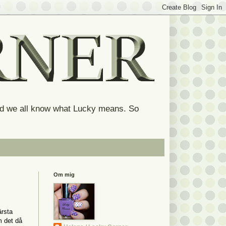
and we all know what Lucky means. So
Om mig
ärsta
m det då