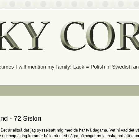
times I will mention my family! Lack = Polish in Swedish 
d - 72 Siskin
! Det är alltså det jag sysselsatt mig med de här två dagarna. Vet ni vad det v
 i princip aldrig kommer hålla på med några böjningar av latinska ord efterso