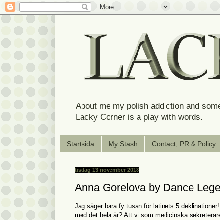
About me my polish addiction and some
Lacky Corner is a play with words.
Startsida
My Stash
Contact, PR & Policy
tisdag 13 november 2018
Anna Gorelova by Dance Legen
Jag säger bara fy tusan för latinets 5 deklinationer
med det hela är? Att vi som medicinska sekreterare