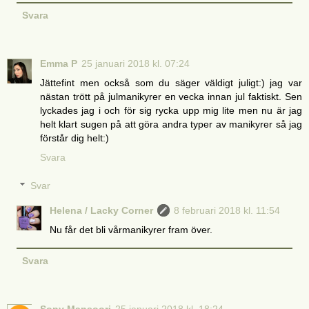
Svara
Emma P
25 januari 2018 kl. 07:24
Jättefint men också som du säger väldigt juligt:) jag var
nästan trött på julmanikyrer en vecka innan jul faktiskt. Sen
lyckades jag i och för sig rycka upp mig lite men nu är jag
helt klart sugen på att göra andra typer av manikyrer så jag
förstår dig helt:)
Svara
Svar
Helena / Lacky Corner
8 februari 2018 kl. 11:54
Nu får det bli vårmanikyrer fram över.
Svara