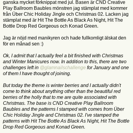
ganska mycket förknippat med jul. Basen är CND Creative
Play Ballroom Baubles mönstren jag stämplat med kommer
från Über Chic Holiday Jingle och Christmas 02. Lacken jag
stämplat med är Hit The Bottle As Black As Night, Hit The
Bottle Drop Red Gorgeous och Konad Green.
Jag är nöjd med manikyren och hade fullkomligt älskat den
för en månad sen :)
Ok, I admit that I actually feel a bit finished with Christmas
and Winter Manicures now. In addition to this, there are two
challenges left in
@glamnailschallenge
for January and one
of them I have thought of joining.
But today the theme is winter berries and I actually didn't
come to think about anything other than the beautiful red
berries of the holly that to me are quite associated with
Christmas. The base is CND Creative Play Ballroom
Baubles and the patterns I stamped with comes from Über
Chic Holiday Jingle and Christmas 02. I've stamped the
patterns with Hit The Bottle As Black As Night, Hit The Bottle
Drop Red Gorgeous and Konad Green.