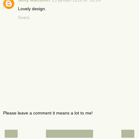
Sony Mansoori
25 januari 2018 kl. 18:24
Lovely design.
Svara
Please leave a comment it means a lot to me!
‹
›
Startsida