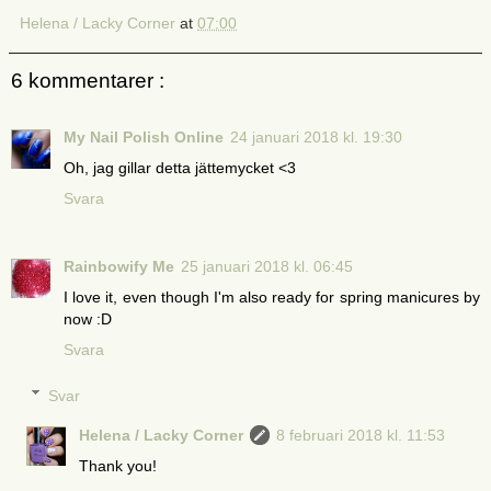
Helena / Lacky Corner
at
07:00
6 kommentarer :
My Nail Polish Online
24 januari 2018 kl. 19:30
Oh, jag gillar detta jättemycket <3
Svara
Rainbowify Me
25 januari 2018 kl. 06:45
I love it, even though I'm also ready for spring manicures by
now :D
Svara
Svar
Helena / Lacky Corner
8 februari 2018 kl. 11:53
Thank you!