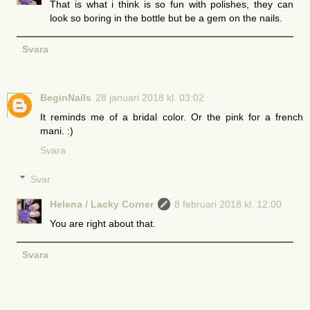
That is what i think is so fun with polishes, they can
look so boring in the bottle but be a gem on the nails.
Svara
BeginNails
28 januari 2018 kl. 03:02
It reminds me of a bridal color. Or the pink for a french
mani. :)
Svara
Svar
Helena / Lacky Corner
8 februari 2018 kl. 12:00
You are right about that.
Svara