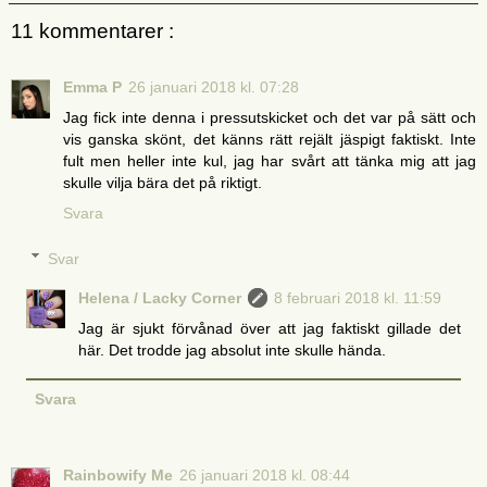
11 kommentarer :
Emma P
26 januari 2018 kl. 07:28
Jag fick inte denna i pressutskicket och det var på sätt och
vis ganska skönt, det känns rätt rejält jäspigt faktiskt. Inte
fult men heller inte kul, jag har svårt att tänka mig att jag
skulle vilja bära det på riktigt.
Svara
Svar
Helena / Lacky Corner
8 februari 2018 kl. 11:59
Jag är sjukt förvånad över att jag faktiskt gillade det
här. Det trodde jag absolut inte skulle hända.
Svara
Rainbowify Me
26 januari 2018 kl. 08:44