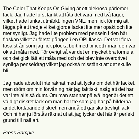
The Color That Keeps On Giving är ett blekrosa pärlemor
lack. Jag hade först tänkt att låta det vara med två lager,
vilket hade funkat utmärkt. Ingen VNL, men fick för mig att
lägga på ett tredje vilket gjorde lacket lite mer opakt och lite
mer synligt. Jag hade lite problem med penseln i den här
flaskan vilket är första gången i en OPI flaska. Det var flera
lösa strån som jag fick plocka bort med pincett innan den var
ok att måla med. För övrigt så var det en mycket bra formula
och det gick lätt att måla med och det blev inte överdrivet
synliga penseldrag vilket jag också misstänkt att det skulle
bli.
Jag hade absolut inte räknat med att tycka om det här lacket,
men dröm om min förvåning när jag faktiskt insåg att det här
var inte alls så dumt. Om man stannar på två lager är det ett
väldigt diskret lack om man har tre som jag har på bilderna
är det fortfarande diskret men ändå ett ganska trevligt lack.
Och ni har ju förstås räknat ut att jag tycker det här är perfekt
grund till nail art.
Press Sample