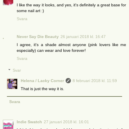
I like the way it looks, and yes, it's definitely a great base for
some nail art :)
Svara
Never Say Die Beauty
26 januari 2018 kl. 16:47
I agree, it's a shade almost anyone (pink lovers like me
especially) can wear and love forever!
Svara
Svar
Helena / Lacky Corner
8 februari 2018 kl. 11:59
That is just the way it is.
Svara
Indie Swatch
27 januari 2018 kl. 16:01