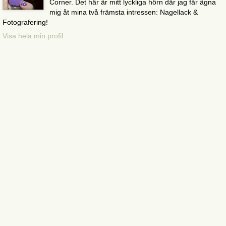
Corner. Det här är mitt lyckliga hörn där jag får ägna
mig åt mina två främsta intressen: Nagellack &
Fotografering!
Visa hela min profil