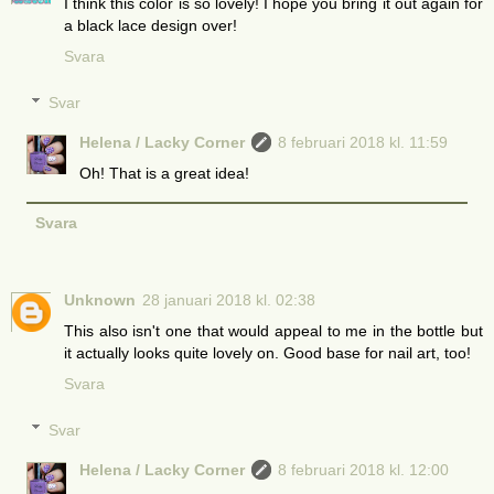
I think this color is so lovely! I hope you bring it out again for
a black lace design over!
Svara
Svar
Helena / Lacky Corner
8 februari 2018 kl. 11:59
Oh! That is a great idea!
Svara
Unknown
28 januari 2018 kl. 02:38
This also isn't one that would appeal to me in the bottle but
it actually looks quite lovely on. Good base for nail art, too!
Svara
Svar
Helena / Lacky Corner
8 februari 2018 kl. 12:00