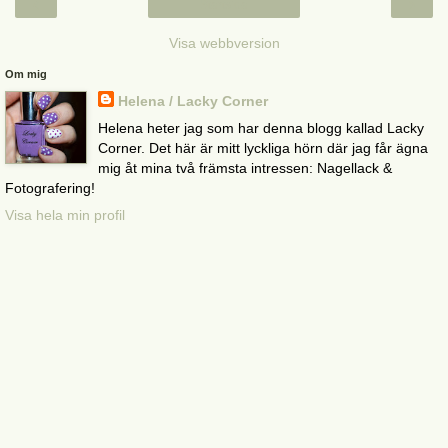
‹
›
Startsida
Visa webbversion
Om mig
Helena / Lacky Corner
Helena heter jag som har denna blogg kallad Lacky
Corner. Det här är mitt lyckliga hörn där jag får ägna
mig åt mina två främsta intressen: Nagellack &
Fotografering!
Visa hela min profil