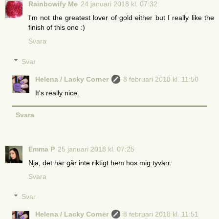
Rainbowify Me
24 januari 2018 kl. 07:32
I'm not the greatest lover of gold either but I really like the
finish of this one :)
Svara
Svar
Helena / Lacky Corner
8 februari 2018 kl. 11:50
It's really nice.
Svara
Emma P
25 januari 2018 kl. 07:25
Nja, det här går inte riktigt hem hos mig tyvärr.
Svara
Svar
Helena / Lacky Corner
8 februari 2018 kl. 11:51