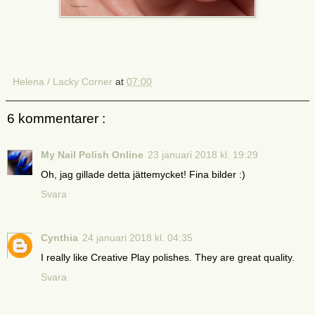
Helena / Lacky Corner
at
07:00
6 kommentarer :
My Nail Polish Online
23 januari 2018 kl. 19:29
Oh, jag gillade detta jättemycket! Fina bilder :)
Svara
Cynthia
24 januari 2018 kl. 04:35
I really like Creative Play polishes. They are great quality.
Svara