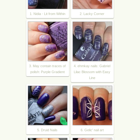
1. Nidia - Lit from Within
2. Lacky Corner
3. May contain traces of
4. ehmkay nails: Gabriel
polish: Purple Gradient
Lilac Blossom with Easy
Line
5. Druid Nails
6. Gelic' nail art