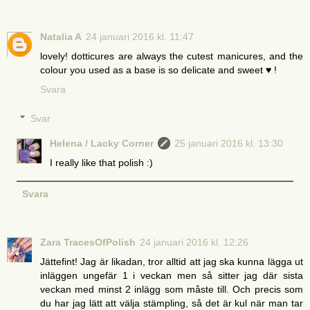
Natalia A
24 januari 2016 kl. 11:47
lovely! dotticures are always the cutest manicures, and the
colour you used as a base is so delicate and sweet ♥ !
Svara
Svar
Helena / Lacky Corner
25 januari 2016 kl. 13:30
I really like that polish :)
Svara
Zara TracesOfPolish
24 januari 2016 kl. 12:26
Jättefint! Jag är likadan, tror alltid att jag ska kunna lägga ut
inläggen ungefär 1 i veckan men så sitter jag där sista
veckan med minst 2 inlägg som måste till. Och precis som
du har jag lätt att välja stämpling, så det är kul när man tar