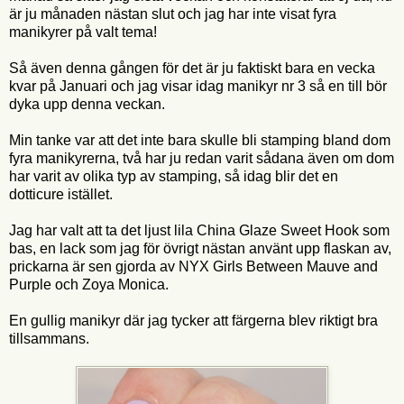
är ju månaden nästan slut och jag har inte visat fyra
manikyrer på valt tema!
Så även denna gången för det är ju faktiskt bara en vecka
kvar på Januari och jag visar idag manikyr nr 3 så en till bör
dyka upp denna veckan.
Min tanke var att det inte bara skulle bli stamping bland dom
fyra manikyrerna, två har ju redan varit sådana även om dom
har varit av olika typ av stamping, så idag blir det en
dotticure istället.
Jag har valt att ta det ljust lila China Glaze Sweet Hook som
bas, en lack som jag för övrigt nästan använt upp flaskan av,
prickarna är sen gjorda av NYX Girls Between Mauve and
Purple och Zoya Monica.
En gullig manikyr där jag tycker att färgerna blev riktigt bra
tillsammans.