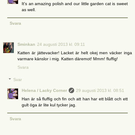
It's an amazing polish and our little garden cat is sweet
as well.
Svara
Sminkan
24 augusti 2013 kl. 09:11
Katten är jättevacker! Lacket är helt okej men väcker inga
varmare känslor i mig. Katten däremot! Mmm! fluffig!
Svara
Svar
Helena / Lacky Corner
29 augusti 2013 kl. 08:51
Han är så fluffig och fin och att han har ett blått och ett
gult öga är lite kul tycker jag.
Svara