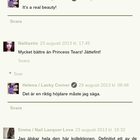
It's a real beauty!
Svara
Nailtastic
23 augusti 2013 kl. 17:45
Mycket bättre än Princess Tears! Jättefint!
Svara
Svar
Helena / Lacky Corner
29 augusti 2013 kl. 08:48
Det är en riktig höjdare måste jag säga.
Svara
Emma / Nail Lacquer Love
23 augusti 2013 kl. 18:32
Jag älskar hela den här kollektionen. Definitivt ett av de