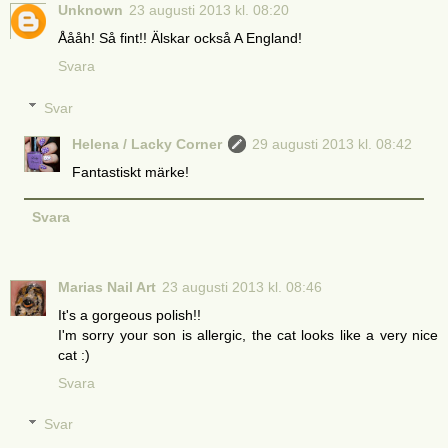
Unknown
23 augusti 2013 kl. 08:20
Åååh! Så fint!! Älskar också A England!
Svara
Svar
Helena / Lacky Corner
29 augusti 2013 kl. 08:42
Fantastiskt märke!
Svara
Marias Nail Art
23 augusti 2013 kl. 08:46
It's a gorgeous polish!!
I'm sorry your son is allergic, the cat looks like a very nice
cat :)
Svara
Svar