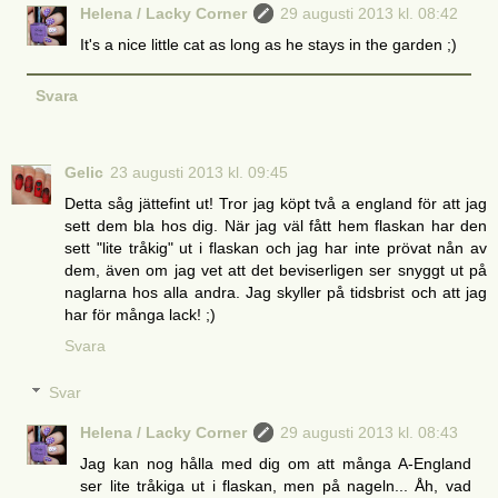
Helena / Lacky Corner
29 augusti 2013 kl. 08:42
It's a nice little cat as long as he stays in the garden ;)
Svara
Gelic
23 augusti 2013 kl. 09:45
Detta såg jättefint ut! Tror jag köpt två a england för att jag
sett dem bla hos dig. När jag väl fått hem flaskan har den
sett "lite tråkig" ut i flaskan och jag har inte prövat nån av
dem, även om jag vet att det beviserligen ser snyggt ut på
naglarna hos alla andra. Jag skyller på tidsbrist och att jag
har för många lack! ;)
Svara
Svar
Helena / Lacky Corner
29 augusti 2013 kl. 08:43
Jag kan nog hålla med dig om att många A-England
ser lite tråkiga ut i flaskan, men på nageln... Åh, vad