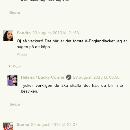
Svara
Sandra
23 augusti 2013 kl. 21:53
Oj så vackert! Det här är det första A-Englandlacket jag är
sugen på att köpa.
Svara
Svar
Helena / Lacky Corner
29 augusti 2013 kl. 08:50
Tycker verkligen du ska skaffa det här, du blir inte
besviken.
Svara
Sanna
23 augusti 2013 kl. 23:07