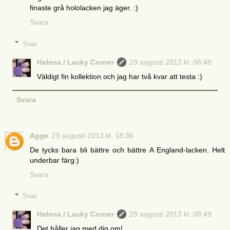
finaste grå hololacken jag äger. :)
Svara
Svar
Helena / Lacky Corner
29 augusti 2013 kl. 08:48
Väldigt fin kollektion och jag har två kvar att testa :)
Svara
Agge
23 augusti 2013 kl. 18:36
De tycks bara bli bättre och bättre A England-lacken. Helt
underbar färg:)
Svara
Svar
Helena / Lacky Corner
29 augusti 2013 kl. 08:49
Det håller jag med dig om!