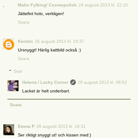
Malin Fylking/ Cosmopolish
24 augusti 2013 kl. 22:15
Jättefint holo, verkligen!
Svara
Kerstin
26 augusti 2013 kl. 19:37
Ursnyggt! Härlig kattbild också :)
Svara
Svar
Helena / Lacky Corner
29 augusti 2013 kl. 08:52
Lacket är helt underbart.
Svara
Emma P
28 augusti 2013 kl. 18:31
Ser riktigt snyggt ut! och kissen med:)