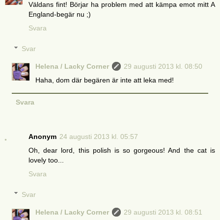
Väldans fint! Börjar ha problem med att kämpa emot mitt A
England-begär nu ;)
Svara
Svar
Helena / Lacky Corner
29 augusti 2013 kl. 08:50
Haha, dom där begären är inte att leka med!
Svara
Anonym
24 augusti 2013 kl. 05:57
Oh, dear lord, this polish is so gorgeous! And the cat is
lovely too...
Svara
Svar
Helena / Lacky Corner
29 augusti 2013 kl. 08:51