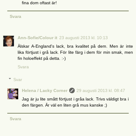
fina dom oftast är!
Svara
Ann-Sofie/Colour it
23 augusti 2013 kl. 10:13
Älskar A-England's lack, bra kvalitet på dem. Men är inte
lika förtjust i grå lack. För lite färg i dem för min smak, men
fin holoeffekt på detta. :-)
Svara
Svar
Helena / Lacky Corner
29 augusti 2013 kl. 08:47
Jag är ju lite smått förtjust i gråa lack. Trivs väldigt bra i
den färgen. Är väl en liten grå mus kanske ;)
Svara