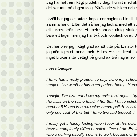
Jag har haft en riktigt produktiv dag. Hunnit med sko
det var mitt på dagen idag. Strålande solsken och n
Ikväll har jag dessutom kapat ner naglarna lite till.
samma hand. Efter det så har jag lackat med ett su
ett turkost krämlack. Ett lack som det riktigt skr
bara ett lager, men jag har två och topplack över. 
Det här blev jag riktigt glad av att titta på. En s
jag nämligen ett annat lack. Ett av Essies Treat L
inget brukar sitta vettigt på grund av två naglar som 
Press Sample
I have had a really productive day. Done my school
supper. The weather has been perfect today. Sunsh
Tonight, I've also cut down my nails a bit again. Tr
the nails on the same hand. After that I have polis
number 539 and is a turquoise cream polish. A colo
only one coat of this but I have two and topcoat. I
I really get a happy feeling when I look at this col
have a completely different polish. One of the Essie
where nothing usually seems to work because of two