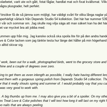
larbetet, varit ute och gått, fotat fåglar, handlat mat och fixat kvällsmat. Vil
ågra plusgrader, helt perfekt.
 Försöker få de så jämna som möjligt, har väldigt svårt för olika långa naglar p
perhärligt vårlack från Depends Studio 54 kollektion. Det här har nummer 539
iker vår och sommar om. Jag skulle nog vilja säga att man säkert kan ha det h
Det var mycket bra att jobba med.
tor tummen upp från mig. Jag kanske också ska spoila lite för på den andra hand
ove & Color lacken som jag tänkte testa hur länge det håller på min högerhand
alltid skivar sig.
 work, been out for a walk, photographed birds, went to the grocery store an
ine and a couple of degrees over zero.
ying to get them as even inlength as possible, I really hate having different le
hed them with a gorgeous spring polish from Depends Studio 54 collection. Thi
r that it really shouts spring and summer of. I would probably say that you c
t was very good to work with.
or. A big thumbs up from me. I may also give you a bit of a spoiler. On my othe
s Treat Love & Color polishes that I will test how long it will last on my right
 nails that are always peeling.