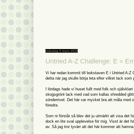
måndag 5 mars 2018
Untried A-Z Challenge: E = Emi
Vi har redan kommit till bokstaven E i Untried A-Z 
detta när jag skulle börja leta efter vilket lack som 
I lördags hade vi huset fullt med folk och självklart 
skogsgrönt lack med vad som kallas shredded glitter
sönderrivet. Det här var mycket bra att måla med oc
föredra.
Som ni förstår så blev det ju utmärkt att visa det 
dock en lite sval upplevelse för mig. Visst är det hä
av. Så jag tror tyvärr att det här kommer att hamna 