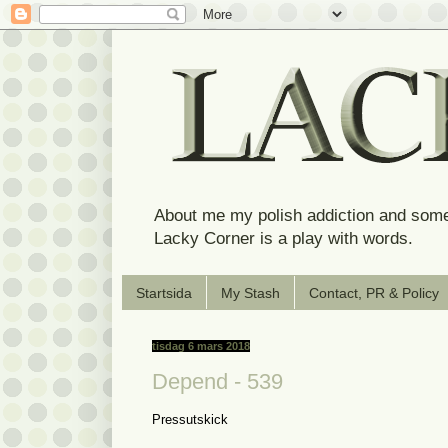
About me my polish addiction and some
Lacky Corner is a play with words.
Startsida
My Stash
Contact, PR & Policy
tisdag 6 mars 2018
Depend - 539
Pressutskick