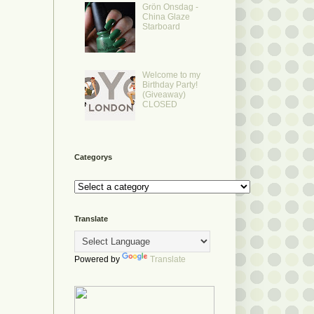
Grön Onsdag -
China Glaze
Starboard
Welcome to my
Birthday Party!
(Giveaway)
CLOSED
Categorys
Translate
Powered by
Translate