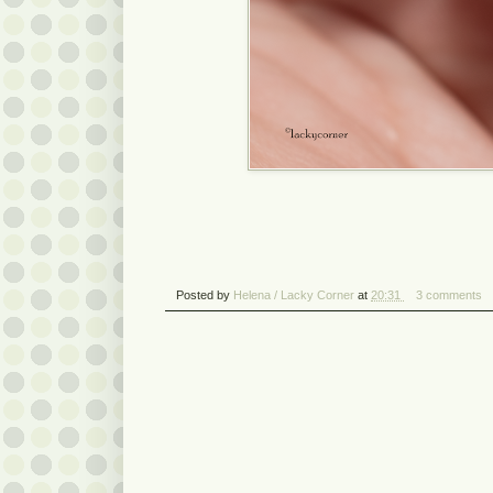
Posted by
Helena / Lacky Corner
at
20:31
3 comments