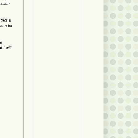
polish
rict a
is a lot
he
 I will