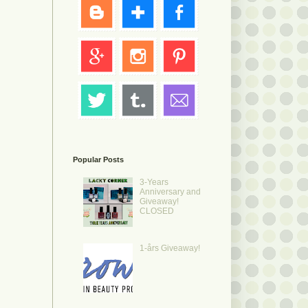
Popular Posts
3-Years
Anniversary and
Giveaway!
CLOSED
1-års Giveaway!