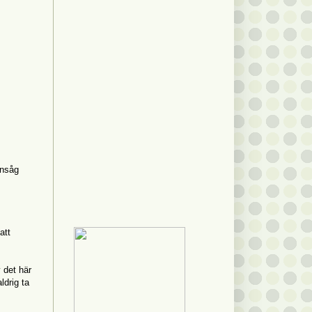
Insåg
att
 det här
ldrig ta