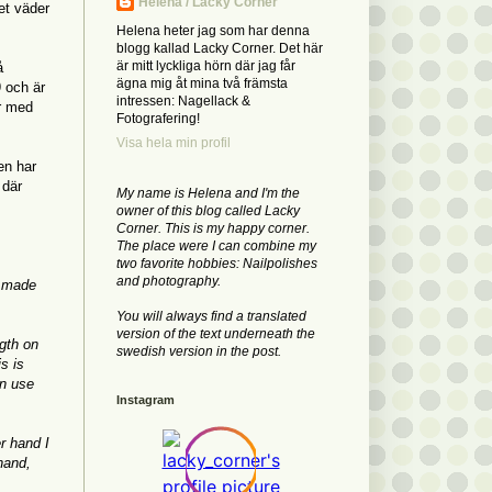
Helena / Lacky Corner
ket väder
Helena heter jag som har denna
blogg kallad Lacky Corner. Det här
är mitt lyckliga hörn där jag får
å
ägna mig åt mina två främsta
 och är
intressen: Nagellack &
är med
Fotografering!
Visa hela min profil
en har
 där
My name is Helena and I'm the
owner of this blog called Lacky
Corner. This is my happy corner.
The place were I can combine my
two favorite hobbies: Nailpolishes
and photography.
d made
You will always find a translated
version of the text underneath the
ngth on
swedish version in the post.
s is
an use
Instagram
r hand I
 hand,