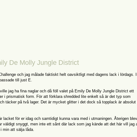
ly De Molly Jungle District
Challenge och jag målade faktiskt helt oavsiktligt med dagens lack i lördags. 
passade till just E.
ville jag ha fina naglar och då föll valet på Emily De Molly Jungle District ett
 i prismatisk form. För att förklara shredded lite enkelt så är det typ som
h täcker på två lager. Det är mycket glitter i det dock så topplack är absolut 
här lacket för er idag och samtidigt kunna vara med i utmaningen. Återigen blev
r väldigt snyggt, men inte ett sånt där lack som jag kände att det här vill jag a
i min att sälja låda.