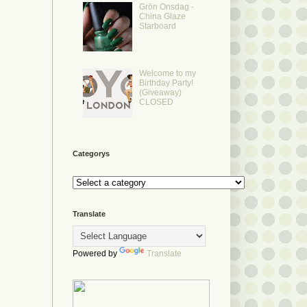
Grön Onsdag -
China Glaze
Starboard
Welcome to my
Birthday Party!
(Giveaway)
CLOSED
Categorys
Translate
Powered by
Translate