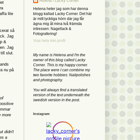
Helena / Lacky Corner
det
ra
Helena heter jag som har denna
ffa lite
blogg kallad Lacky Corner. Det här
är mitt lyckliga hörn där jag får
ägna mig åt mina två främsta
intressen: Nagellack &
ncerat så
Fotografering!
ack. Jag
Visa hela min profil
op &
ren. Jag
ill slut.
My name is Helena and I'm the
owner of this blog called Lacky
hands
Corner. This is my happy corner.
ra nu på
The place were I can combine my
two favorite hobbies: Nailpolishes
and photography.
You will always find a translated
version of the text underneath the
of
swedish version in the post.
positive
rammar
Instagram
me more
t didn't
es a