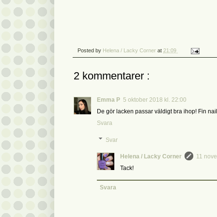
Posted by
Helena / Lacky Corner
at
21:09
2 kommentarer :
Emma P
5 oktober 2018 kl. 22:00
De gör lacken passar väldigt bra ihop! Fin nail 
Svara
Svar
Helena / Lacky Corner
11 nove
Tack!
Svara