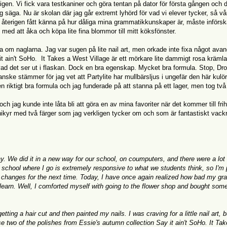
tligen. Vi fick vara testkaniner och göra tentan på dator för första gången och 
g säga. Nu är skolan där jag går extremt lyhörd för vad vi elever tycker, så vå
ag återigen fått känna på hur dåliga mina grammatikkunskaper är, måste införska
 med att åka och köpa lite fina blommor till mitt köksfönster.
la om naglarna. Jag var sugen på lite nail art, men orkade inte fixa något ava
y it ain't SoHo. It Takes a West Village är ett mörkare lite dammigt rosa kräml
vad det ser ut i flaskan. Dock en bra egenskap. Mycket bra formula. Stop, Dr
ske stämmer för jag vet att Partylite har mullbärsljus i ungefär den här kulö
en riktigt bra formula och jag funderade på att stanna på ett lager, men tog två t
ch jag kunde inte låta bli att göra en av mina favoriter när det kommer till fri
nikyr med två färger som jag verkligen tycker om och som är fantastiskt vack
y. We did it in a new way for our school, on coumputers, and there were a lot 
 school where I go is extremely responsive to what we students think, so I'm 
me changes for the next time. Today, I have once again realized how bad my g
o learn. Well, I comforted myself with going to the flower shop and bought so
ing a hair cut and then painted my nails. I was craving for a little nail art, bu
e two of the polishes from Essie's autumn collection Say it ain't SoHo. It Tak