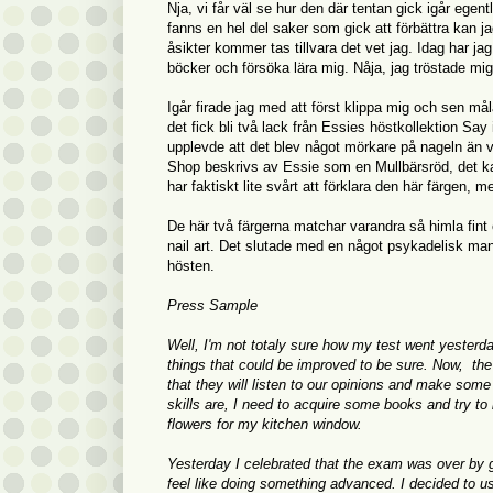
Nja, vi får väl se hur den där tentan gick igår egen
fanns en hel del saker som gick att förbättra kan ja
åsikter kommer tas tillvara det vet jag. Idag har j
böcker och försöka lära mig. Nåja, jag tröstade mig
Igår firade jag med att först klippa mig och sen må
det fick bli två lack från Essies höstkollektion Sa
upplevde att det blev något mörkare på nageln än 
Shop beskrivs av Essie som en Mullbärsröd, det kan
har faktiskt lite svårt att förklara den här färgen, m
De här två färgerna matchar varandra så himla fint o
nail art. Det slutade med en något psykadelisk ma
hösten.
Press Sample
Well, I'm not totaly sure how my test went yesterda
things that could be improved to be sure. Now, the
that they will listen to our opinions and make so
skills are, I need to acquire some books and try t
flowers for my kitchen window.
Yesterday I celebrated that the exam was over by gett
feel like doing something advanced. I decided to us