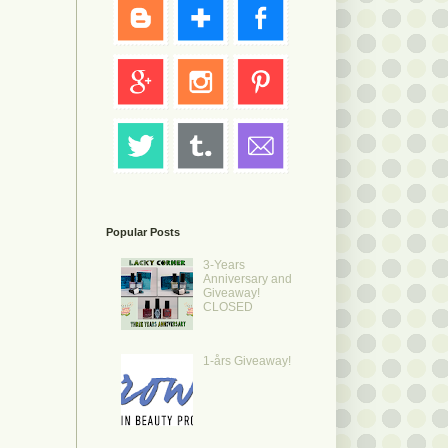
Popular Posts
3-Years
Anniversary and
Giveaway!
CLOSED
1-års Giveaway!