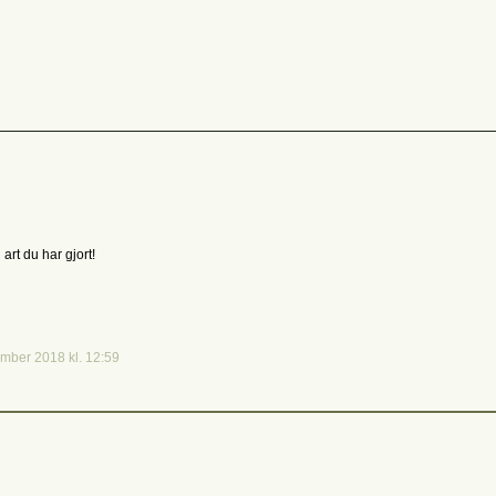
art du har gjort!
mber 2018 kl. 12:59