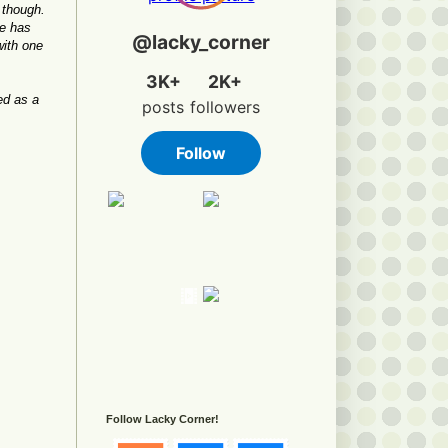
g though.
te has
with one
ed as a
Follow Lacky Corner!