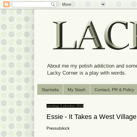
About me my polish addiction and some
Lacky Corner is a play with words.
Startsida
My Stash
Contact, PR & Policy
torsdag 4 oktober 2018
Essie - It Takes a West Villag
Pressutskick