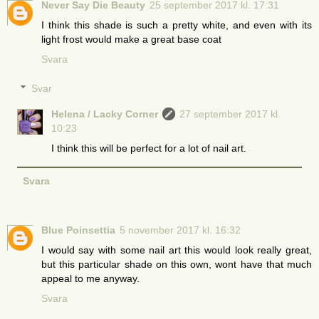
Never Say Die Beauty
25 september 2017 kl. 17:31
I think this shade is such a pretty white, and even with its
light frost would make a great base coat
Svara
Svar
Helena / Lacky Corner
27 september 2017 kl.
10:23
I think this will be perfect for a lot of nail art.
Svara
Blue Poinsettia
5 november 2017 kl. 16:32
I would say with some nail art this would look really great,
but this particular shade on this own, wont have that much
appeal to me anyway.
Svara