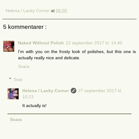
Helena / Lacky Corner
at
06:00
5 kommentarer :
Naked Without Polish
22 september 2017 kl. 14:40
I'm with you on the frosty look of polishes, but this one is
actually really nice and delicate.
Svara
Svar
Helena / Lacky Corner
27 september 2017 kl.
10:23
It actually is!
Svara