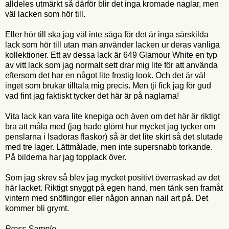
alldeles utmärkt så därför blir det inga kromade naglar, men
väl lacken som hör till.
Eller hör till ska jag väl inte säga för det är inga särskilda
lack som hör till utan man använder lacken ur deras vanliga
kollektioner. Ett av dessa lack är 649 Glamour White en typ
av vitt lack som jag normalt sett drar mig lite för att använda
eftersom det har en något lite frostig look. Och det är väl
inget som brukar tilltala mig precis. Men tji fick jag för gud
vad fint jag faktiskt tycker det här är på naglarna!
Vita lack kan vara lite knepiga och även om det här är riktigt
bra att måla med (jag hade glömt hur mycket jag tycker om
penslarna i Isadoras flaskor) så är det lite skirt så det slutade
med tre lager. Lättmålade, men inte supersnabb torkande.
På bilderna har jag topplack över.
Som jag skrev så blev jag mycket positivt överraskad av det
här lacket. Riktigt snyggt på egen hand, men tänk sen framåt
vintern med snöflingor eller någon annan nail art på. Det
kommer bli grymt.
Press Sample