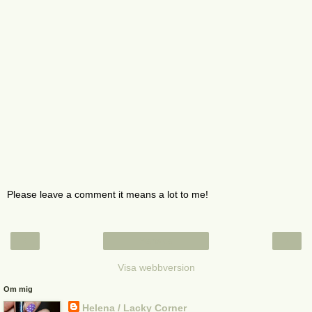
Please leave a comment it means a lot to me!
‹
›
Startsida
Visa webbversion
Om mig
Helena / Lacky Corner